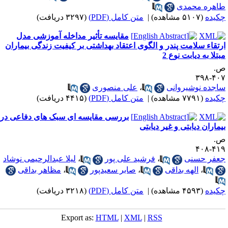
اهره محمدی
کیده
(۵۱۰۷ مشاهده)
|
متن کامل (PDF)
(۳۲۹۷ دریافت)
مقایسه تأثیر مداخله آموزشی مدل
رتقاء سلامت پندر و الگوی اعتقاد بهداشتی بر کیفیت زندگی بیماران
بتلا به دیابت نوع 2
.
۴۰۷-۳
اجده نوشیروانی
،
علی منصوری
کیده
(۷۷۹۱ مشاهده)
|
متن کامل (PDF)
(۴۴۱۵ دریافت)
بررسی مقایسه ای سبک های دفاعی در
یماران دیابتی و غیر دیابتی
.
۴۱۹-۴
عفر حسنی
،
فرشید علی پور
،
لیلا عبدالرحیمی نوشاد
،
الهه بداقی
،
صابر سعیدپور
،
مظاهر بداقی
کیده
(۴۵۹۳ مشاهده)
|
متن کامل (PDF)
(۳۲۱۸ دریافت)
Export as:
HTML
|
XML
|
RSS