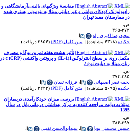
مقایسۀ ویژگیهای بالینی،آزمایشگاهی و
ادیولوژیک کودکان دیابتی و غیر دیابتی مبتلا به پنومونی بستری شده
ر بیمارستان مفید تهران
.
۳۷۳-۳
جیدرضا اکبری زاه
کیده
(۴۳۱۸ مشاهده)
|
متن کامل (PDF)
(۲۸۵۴ دریافت)
تأثیر هشت هفته تمرین یوگا و مصرف
مکمل روی بر سطح اینترلوکین1(IL-1) و پروتئین واکنشی c (CRP) در
نان مبتلا به دیابت نوع 2
.
۳۸۵-۳
جمه نصر اصفهانی
،
فرزانه تقیان
کیده
(۵۰۹۵ مشاهده)
|
متن کامل (PDF)
(۳۲۲۳ دریافت)
بررسی میزان خودکارآمدی دربیماران
بتلا به دیابت مراجعه کننده به مرکز بهداشتی درمانی بابل در سال
139
.
۳۹۷-۳
سین محسنی پویا
،
سیدابوالحسن نقیبی
،