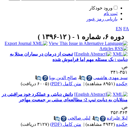
ورود خودکار
ثبت نام
بازیابی رمز عبور
EN
F
دوره ۶، شماره ۱ - ( ۱۲-۱۳۹۶ )
تبعیت از درمان در بیماران مبتلا به
یابت : یک مسئله مهم اما فراموش شده
.
۳۵۱-۳
ید مهدی هاشمی
،
صالح الدین بویا
کیده
(۸۹۵۱ مشاهده)
|
متن کامل (PDF)
(۶۰۰۵ دریافت)
دانش دیابتی و عملکرد خود مراقبتی در
تلایان به دیابت تیپ 2: مطالعه‌ای مبتنی بر جمعیت مهاجر
.
۳۶۴-۳
یلا علیزاده
،
لیلی صالحی
کیده
(۴۹۴۲ مشاهده)
|
متن کامل (PDF)
(۳۱۲۷ دریافت)