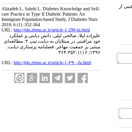
بتی از
Alizadeh L, Salehi L. Diabetes Knowledge and Self-
care Practice in Type II Diabetic Patients: An
Immigrant Population-based Study. J Diabetes Nurs
2018; 6 (1) :352-364
URL:
http://jdn.zbmu.ac.ir/article-1-290-fa.html
علیزاده لیلا، صالحی لیلی. دانش دیابتی و عملکرد
خود مراقبتی در مبتلایان به دیابت تیپ ۲: مطالعه‌ای
مبتنی بر جمعیت مهاجر. فصلنامه پرستاری دیابت.
۱۳۹۶; ۶ (۱) :۳۵۲-۳۶۴
URL:
http://jdn.zbmu.ac.ir/article-۱-۲۹۰-fa.html