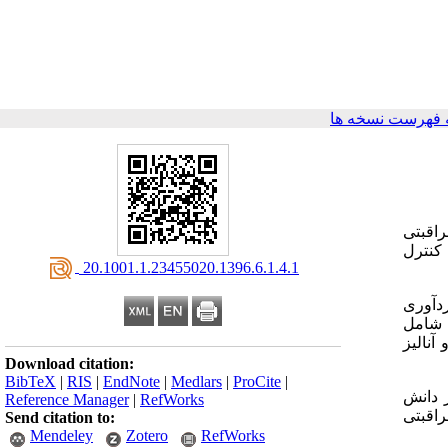
 فهرست نسخه ها
راقبتی
 کنترل
‎ 20.1001.1.23455020.1396.6.1.4.1
 گردآوری
 شامل
آنالیز
Download citation:
BibTeX
|
RIS
|
EndNote
|
Medlars
|
ProCite
|
 ازنظر دانش
Reference Manager
|
RefWorks
راقبتی
Send citation to:
Mendeley
Zotero
RefWorks