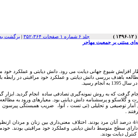
جلد ۶ شماره ۱ صفحات ۳۶۴-۳۵۲
|
برگشت به
تظار افزایش شیوع جهانی دیابت می رود. دانش دیابتی و عملکرد خود م
مطالعه باهدف بررسی دانش دیابتی و عملکرد خود مراقبتی در رابطه با
جام رسید.
 بیمار مبتلابه دیابت انجام گرفت که به روش نمونه‌گیری تصادفی ساده انجام گردید. ابزار
و گلاسکو و پرسشنامه دانش دیابتی بود. معیارهای ورود به مطالعه
وش آمار توصیفی و تحلیلی (تی تست ، آنوا، ضریب همبستگی پیرسون و 
فتند .
میانگین سنی افراد موردمطالعه 65/14 ± 50 سال بود که 4/42 درصد آنان مرد بودند. اختلاف معنی‌داری بین زنان و مردان
 دارای سطح متوسط دانش دیابتی وعملکرد خود مراقبتی بودند. خودم
نترل دیابت بودند.