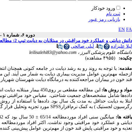
ورود خودکار
ثبت نام
بازیابی رمز عبور
EN
FA
دوره ۶، شماره ۱ - ( ۱۲-۱۳۹۶ )
دانش دیابتی و عملکرد خود مراقبتی در مبتلایان به دیابت تیپ 2: مطالعه‌ای مبتنی بر جمعیت مهاجر
لیلا علیزاده
،
لیلی صالحی
دانشگاه علوم پزشکی البرز ،
leilisalehi83@yahoo.com
چکیده:
(۴۹۵۵ مشاهده)
مقدمه
: با توجه به روند رو به رشد دیابت در جامعه کنونی همچنان ان
ازجمله مهم‌ترین عوامل مدیریت بیماری دیابت به شمار می آیند. این 
قند خون در بیماران مراجعه‌کننده به درمانگاه دیابت شهرستان شهریار در سال 1395 به ان
واد و روش ها:
این مطالعه مقطعی بر روی450
داده‌ها شامل مشخصه‌های جمعیت شناختی، مقیاس خود مراقبتی توبرت 
ابتلا به دیابت حداقل به مدت یک سال بود. داده‌ها با استفاده از ر
رگرسیون لجستیک ) به کمک نرم‌افزار
SPSS
مورد تجزیه ‌وتحلیل قرار گر
افته ها:
دیابتی و عملکرد خود مراقبتی وجود نداشت. اکثر افراد موردمطالعه
تغذیه و خود مراقبتی پایش قند خون از مهم‌ترین عوامل پیش‌بینی کننده ک