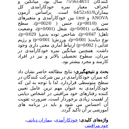
کنندگان 48/11±75/56 سال بود. میانگین و
انحراف معیار نمره خودکارآمدی کل
بیماران61/9±64/52 است. براساس آزمون
ANOVA
و
t.test
بین خودکارآمدی و متغیرهای
سن (001/0=
p
)، جنس ( 002/0=
p
)، سطح
تحصیلات (0/001=
p
)، شغل (0/001=
p
)، وضعیت
تاهل( 0/047=
p
)، شاخص توده بدنی( 0/029=
p
)،
نوع دیابت( 0/001=
p
)، ورزش( 0/001=
p
) و رژیم
غذایی ( 0/002=
p
) ارتباط آماری معنی داری وجود
داشت. همچنین میانگین نمره خودکارآمدی در
مردان، سطوح تحصیلی بالاتر و نیز در افراد
کارمند و مجرد بیشتر بود.
بحث و نتیجه­گیری:
نتایج مطالعه حاضر نشان داد
که میزان خودکارآمدی در بین شرکت کنندگان در
سطح متوسطی قراردارد. لذا با توجه به این که
خودکارآمدی به عنوان مهم ترین عامل تعیین
کننده رفتارهای خود مراقبتی در اشخاص دیابتی
از اهمیت زیادی برخوردار است، ضرورت تقویت
آن احساس می شود و باید در برنامه های
آموزشی بر آن تأکید گردد.
واژه‌های کلیدی:
خودکارآمدی
،
بیماران دیابتی
،
خود مراقبتی