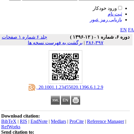
ورود خودکار
ثبت نام
بازیابی رمز عبور
EN
F
دوره ۶، شماره ۱ - ( ۱۲-۱۳۹۶ )
جلد ۶ شماره ۱ صفحات
۳۹۷-۳۸۶
|
برگشت به فهرست نسخه ها
‎ 20.1001.1.23455020.1396.6.1.2.9
Download citation:
BibTeX
|
RIS
|
EndNote
|
Medlars
|
ProCite
|
Reference Manager
|
RefWorks
Send citation to: