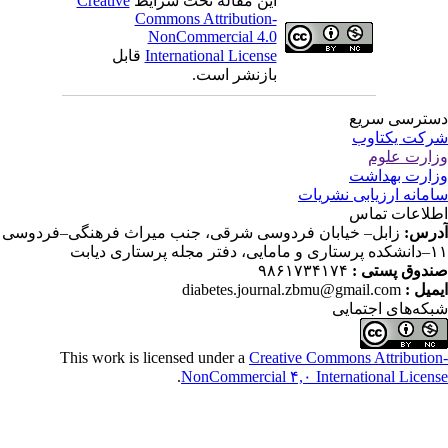
این مقاله تحت شرایط
Creative
Commons Attribution-
NonCommercial 4.0
International License
قابل
بازنشر است.
ترسی سریع
کت یکتاوب
ارت علوم
ارت بهداشت
مانه ارزیابی نشریات
لاعات تماس
رس:
زابل– خیابان فردوسی شرقی، جنب میراث فرهنگی–فردوسی
دفتر مجله پرستاری دیابت
دوق پستی :
۹۸۶۱۷۳۴۱۷۴
میل :
diabetes.journal.zbmu@gmail.com
که‌های اجتمایی
This work is licensed under a
Creative Commons Attributio
.
NonCommercial ۴,۰ International Licen