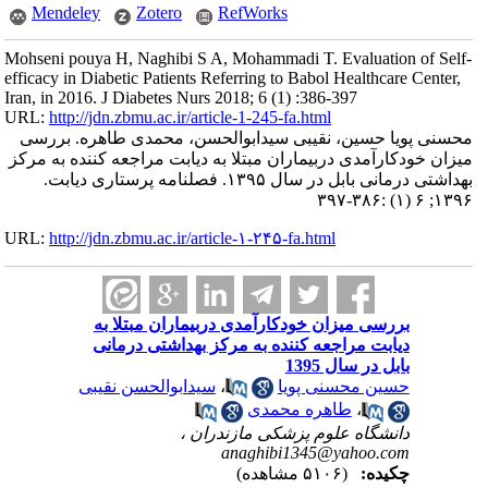
Mendeley
Zotero
RefWorks
Mohseni pouya H, Naghibi S A, Mohammadi T. Evaluation of Self-
efficacy in Diabetic Patients Referring to Babol Healthcare Center,
Iran, in 2016. J Diabetes Nurs 2018; 6 (1) :386-397
URL:
http://jdn.zbmu.ac.ir/article-1-245-fa.html
محسنی پویا حسین، نقیبی سیدابوالحسن، محمدی طاهره. بررسی
میزان خودکارآمدی دربیماران مبتلا به دیابت مراجعه کننده به مرکز
بهداشتی درمانی بابل در سال ۱۳۹۵. فصلنامه پرستاری دیابت.
۱۳۹۶; ۶ (۱) :۳۸۶-۳۹۷
URL:
http://jdn.zbmu.ac.ir/article-۱-۲۴۵-fa.html
بررسی میزان خودکارآمدی دربیماران مبتلا به
دیابت مراجعه کننده به مرکز بهداشتی درمانی
بابل در سال 1395
حسین محسنی پویا
،
سیدابوالحسن نقیبی
،
طاهره محمدی
دانشگاه علوم پزشکی مازندران ،
anaghibi1345@yahoo.com
چکیده:
(۵۱۰۶ مشاهده)