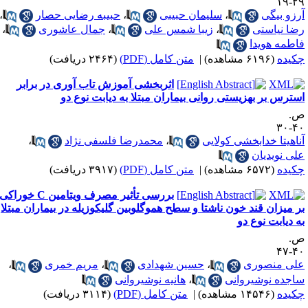
۲۹-
رزو بیگی
،
سلیمان حبیبی
،
حبیبه رضایی حصار
،
ضا نیاستی
،
زیبا شمس علی
،
جمال عاشوری
،
اطمه هویدا
کیده
(۶۱۹۶ مشاهده)
|
متن کامل (PDF)
(۲۴۶۴ دریافت)
اثربخشی آموزش تاب آوری در برابر
سترس بر بهزیستی روانی بیماران مبتلا به دیابت نوع دو
.
۴۰-
ناهیتا خدابخشی کولایی
،
محمدرضا فلسفی نژاد
،
لی نویدیان
کیده
(۶۵۷۲ مشاهده)
|
متن کامل (PDF)
(۳۹۱۷ دریافت)
بررسی تأثیر مصرف ویتامین C خوراکی
ر میزان قند خون ناشتا و سطح هموگلوبین گلیکوزیله در بیماران مبتلا
ه دیابت نوع دو
.
۴۰-
لی منصوری
،
حسین شهدادی
،
مریم خمری
،
اجده نوشیروانی
،
هانیه نوشیروانی
کیده
(۱۴۵۴۶ مشاهده)
|
متن کامل (PDF)
(۳۱۱۴ دریافت)