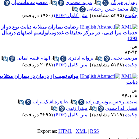
هرا پرهیزگار
،
مریم محمدی
،
معصومه هاشمیان
،
محمد حسن رخشانی
کیده
(۵۲۹۵ مشاهده)
|
متن کامل (PDF)
(۱۹۶۰ دریافت)
رضایت بیماران مبتلا به دیابت نوع دو از
دمات مرا قبتی ، در مرکز تحقیقات غددومتابولیسم اصفهان درسال
139
.
۹۳-
رضیه نجفی
،
پروانه اباذری
،
الهام فقیه ایمانی
کیده
(۵۱۶۸ مشاهده)
|
متن کامل (PDF)
(۲۰۴۸ دریافت)
موانع تبعیت از درمان در بیماران مبتلا به
یابت
.
۱۰۸-
یده نرجس موسوی زاده
،
طاهره اشک تراب
،
ضل اله احمدی
،
میترا زندی
کیده
(۷۱۱۹ مشاهده)
|
متن کامل (PDF)
(۴۲۹۵ دریافت)
Export as:
HTML
|
XML
|
RSS
ترسی سریع