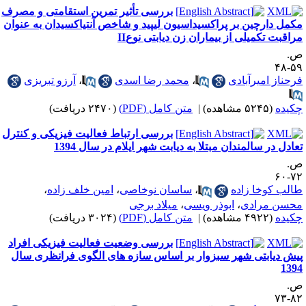
بررسی تأثیر تمرین استقامتی و مصرف
کمل دارچین بر پراکسیداسیون لیپید و شاخص آنتی‏اکسیدان به عنوان
راقبت تکمیلی از بیماران زن دیابتی نوعII
.
۵۹-
رحناز امیرآبادی
،
محمد رضا اسدی
،
آرزو تبریزی
کیده
(۵۲۴۵ مشاهده)
|
متن کامل (PDF)
(۲۴۷۰ دریافت)
بررسی ارتباط فعالیت فیزیکی و کنترل
عادل در سالمندان مبتلا به دیابت شهر ایلام در سال 1394
.
۷۲-
الب کوخا زاده
،
ساسان نوخاصی
،
امین خلف زاده
،
حسن مرادی
،
ابوذر ویسی
،
میلاد برجی
کیده
(۴۹۲۲ مشاهده)
|
متن کامل (PDF)
(۳۰۲۴ دریافت)
بررسی وضعیت فعالیت فیزیکی افراد
یش دیابتی شهر سبزوار بر اساس سازه های الگوی فرانظری سال
139
.
۸۲-