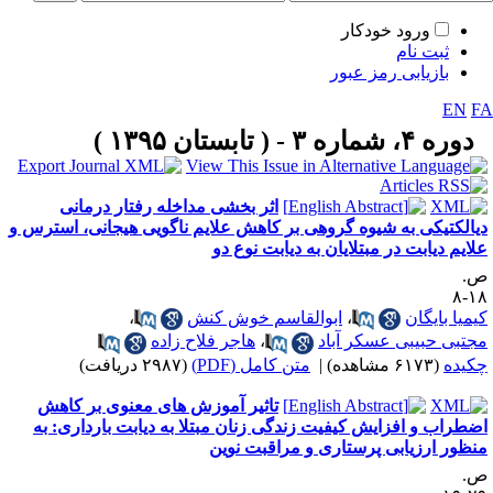
ورود خودکار
ثبت نام
بازیابی رمز عبور
EN
F
دوره ۴، شماره ۳ - ( تابستان ۱۳۹۵ )
اثر بخشی مداخله رفتار درمانی
یالکتیکی به شیوه گروهی بر کاهش علایم ناگویی هیجانی، استرس و
لایم دیابت در مبتلایان به دیابت نوع دو
.
۱۸
یمیا بایگان
،
ابوالقاسم خوش کنش
،
جتبی حبیبی عسکر آباد
،
هاجر فلاح زاده
کیده
(۶۱۷۳ مشاهده)
|
متن کامل (PDF)
(۲۹۸۷ دریافت)
تاثیر آموزش های معنوی بر کاهش
ضطراب و افزایش کیفیت زندگی زنان مبتلا به دیابت بارداری: به
نظور ارزیابی پرستاری و مراقبت نوین
.