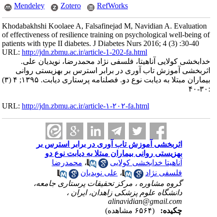
Mendeley
Zotero
RefWorks
Khodabakhshi Koolaee A, Falsafinejad M, Navidian A. Evaluation
of effectiveness of resilience training on psychological well-being of
patients with type II diabetes. J Diabetes Nurs 2016; 4 (3) :30-40
URL:
http://jdn.zbmu.ac.ir/article-1-202-fa.html
خدابخشی کولایی آناهیتا، فلسفی نژاد محمدرضا، نویدیان علی.
اثربخشی آموزش تاب آوری در برابر استرس بر بهزیستی روانی
بیماران مبتلا به دیابت نوع دو. فصلنامه پرستاری دیابت. ۱۳۹۵; ۴ (۳)
:۳۰-۴۰
URL:
http://jdn.zbmu.ac.ir/article-۱-۲۰۲-fa.html
اثربخشی آموزش تاب آوری در برابر استرس بر
بهزیستی روانی بیماران مبتلا به دیابت نوع دو
آناهیتا خدابخشی کولایی
،
محمدرضا
فلسفی نژاد
،
علی نویدیان
گروه مشاوره ، مرکز تحقیقات پرستاری جامعه،
دانشگاه علوم پزشکی زاهدان، ایران ،
alinavidian@gmail.com
چکیده:
(۶۵۶۴ مشاهده)