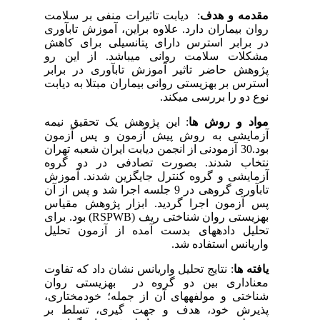
مقدمه و هدف
: دیابت تاثیرات منفی بر سلامت
روان بیماران دارد. علاوه براین، آموزش تاب­آوری
در برابر استرس دارای پتانسیلی برای کاهش
مشکلات سلامت روانی می­باشد. از این رو
پژوهش حاضر تاثیر آموزش تاب­آوری در برابر
استرس بر بهزیستی روانی بیماران مبتلا به دیابت
نوع دو را بررسی می­کند.
مواد و روش ها
: این پژوهش یک تحقیق نیمه
آزمایشی به روش پیش آزمون و پس آزمون
بود.30 آزمودنی­ از انجمن دیابت ایران شعبه تهران
نتخاب شدند. بصورت تصادفی در دو گروه
آزمایشی و گروه کنترل جایگزین شدند. آموزش
تاب­آوری گروهی در 9 جلسه اجرا شد و پس از آن
پس آزمون اجرا گردید. ابزار پژوهش مقیاس
بهزیستی روان شناختی ریف (
RSPWB
) بود. برای
تحلیل داده­های بدست آمده از آزمون تحلیل
واریانس استفاده شد.
یافته ها
: نتایج تحلیل واریانس نشان داد که تفاوت
معناداری بین دو گروه در بهزیستی روان
شناختی و مولفه­های آن از جمله؛ خودمختاری،
پذیرش خود، هدف و جهت گیری، تسلط بر