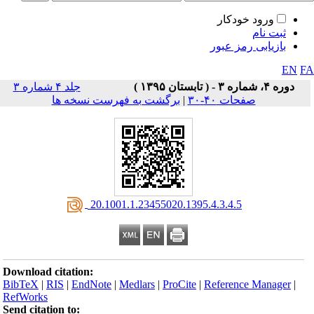
ورود خودکار
ثبت نام
بازیابی رمز عبور
EN
F
دوره ۴، شماره ۳ - ( تابستان ۱۳۹۵ )
جلد ۴ شماره ۳
صفحات ۴۰-۳۰
|
برگشت به فهرست نسخه ها
‎ 20.1001.1.23455020.1395.4.3.4.5
Download citation:
BibTeX
|
RIS
|
EndNote
|
Medlars
|
ProCite
|
Reference Manager
|
RefWorks
Send citation to: