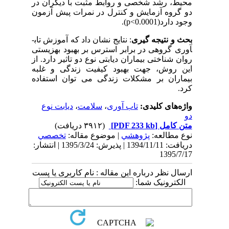
محیط، رشد شخصی و روابط مثبت با دیگران در
دو گروه آزمایش و کنترل در نمرات پیش آزمون
وجود دارد
(p<0.0001)
.
بحث و نتیجه گیری
: نتایج نشان داد که آموزش تاب­
آوری گروهی در برابر استرس بر بهبود بهزیستی
روان شناختی بیماران دیابتی نوع دو تاثیر دارد. از
این روش، جهت بهبود کیفیت زندگی و غلبه
بیماران بر مشکلات زندگی می توان استفاده
کرد.
واژه‌های کلیدی:
تاب آوری
،
سلامت
،
دیابت نوع
دو
متن کامل
[PDF 233 kb]
(۳۹۱۲ دریافت)
نوع مطالعه:
پژوهشي
| موضوع مقاله:
تخصصي
دریافت: 1394/11/11 | پذیرش: 1395/3/24 | انتشار:
1395/7/17
ارسال نظر درباره این مقاله : نام کاربری یا پست
الکترونیک شما: