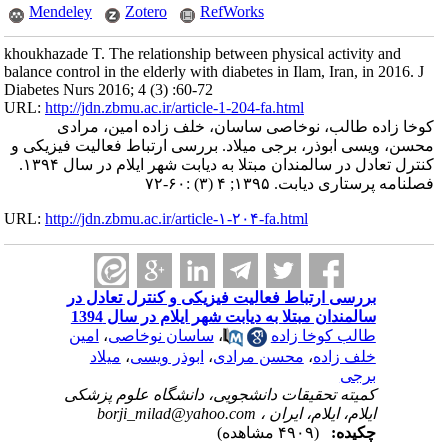
Mendeley
Zotero
RefWorks
khoukhazade T. The relationship between physical activity and
balance control in the elderly with diabetes in Ilam, Iran, in 2016. J
Diabetes Nurs 2016; 4 (3) :60-72
URL:
http://jdn.zbmu.ac.ir/article-1-204-fa.html
کوخا زاده طالب، نوخاصی ساسان، خلف زاده امین، مرادی
محسن، ویسی ابوذر، برجی میلاد. بررسی ارتباط فعالیت فیزیکی و
کنترل تعادل در سالمندان مبتلا به دیابت شهر ایلام در سال ۱۳۹۴.
فصلنامه پرستاری دیابت. ۱۳۹۵; ۴ (۳) :۶۰-۷۲
URL:
http://jdn.zbmu.ac.ir/article-۱-۲۰۴-fa.html
بررسی ارتباط فعالیت فیزیکی و کنترل تعادل در
سالمندان مبتلا به دیابت شهر ایلام در سال 1394
طالب کوخا زاده
،
ساسان نوخاصی
،
امین
خلف زاده
،
محسن مرادی
،
ابوذر ویسی
،
میلاد
برجی
کمیته تحقیقات دانشجویی، دانشگاه علوم پزشکی
ایلام، ایلام، ایران ،
borji_milad@yahoo.com
چکیده:
(۴۹۰۹ مشاهده)