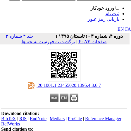
ورود خودکار
ثبت نام
بازیابی رمز عبور
EN
F
دوره ۴، شماره ۳ - ( تابستان ۱۳۹۵ )
جلد ۴ شماره ۳
صفحات ۷۲-۶۰
|
برگشت به فهرست نسخه ها
‎ 20.1001.1.23455020.1395.4.3.6.7
Download citation:
BibTeX
|
RIS
|
EndNote
|
Medlars
|
ProCite
|
Reference Manager
|
RefWorks
Send citation to: