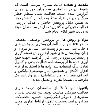
مقدمه
و
هدف
:
دیابت بیماری مزمنی است که
شیوع آن در سالمندی سه برابر دوران جوانی
گزارش شده است. فعالیت بدنی منظم خطر
مرگ و میر در افراد مبتلا به دیابت را کاهش دهد.
به همین دلیل پژوهش حاضر با هدف بررسی
فعالیت فیزیکی و کنترل تعادل در سالمندان مبتلا
به دیابت شهر ایلام انجام شد.
مواد
و
روش
ها
:
در پژوهش توصیفی مقطعی
حاضر 180 نفر از سالمندان بستری در بخش های
داخلی، سی سی یو و پست سی سی یو مردان و
زنان بیمارستان های شهر ایلام روش نمونه گیری
در دسترس مورد بررسی قرار گرفتند. جهت جمع
آوری داده ها از پرسشنامه فعالیت بدنی و کنترل
تعادل برگ استفاده شد. داده ها با استفاده از نرم
افزار
spss21
و همچنین آمار توصیفی(میانگین و
انحراف معیار) و آماراستنباطی(آنالیز واریانس یک
طرفه، تی تست) تجزیه و تحلیل شدند.
یافته‏ها:
تنها 3/13 از سالمندان درصد دارای
فعالیت فیزیکی مناسب بودند. بین فعالیت بدنی با
متغیرهای دموگرافیکی(سن، جنس، تحصیلات،
میزان درآمد، وضعیت تاهل) ارتباط آماری معنی