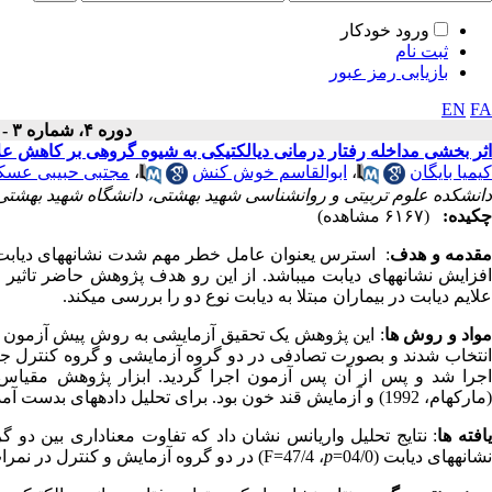
ورود خودکار
ثبت نام
بازیابی رمز عبور
EN
FA
دوره ۴، شماره ۳ - ( تابستان ۱۳۹۵ )
اثر بخشی مداخله رفتار درمانی دیالکتیکی به شیوه گروهی بر کاهش علای
کیمیا بایگان
،
ابوالقاسم خوش کنش
،
مجتبی حبیبی عسکر 
دانشکده علوم تربیتی و روانشناسی شهید بهشتی، دانشگاه شهید بهشتی، 
چکیده:
(۶۱۶۷ مشاهده)
قدمه و هدف
: استرس یعنوان عامل خطر مهم شدت نشانه­های دیابت را د
افزایش نشانه­های دیابت می­باشد. از این رو هدف پژوهش حاضر تاثیر 
علایم دیابت در بیماران مبتلا به دیابت نوع دو را بررسی می­کند.
واد و روش ها
(مارکهام، 1992) و آزمایش قند خون بود. برای تحلیل داده­های بدست آمده از آزمون تحلیل واریانس استفاده شد.
افته ها
: نتایج تحلیل واریانس نشان داد که تفاوت معناداری بین دو گروه 
نشانه­های دیابت (04/0=
p
، 47/4=
F
) در دو گروه آزمایش و کنترل در نمرات 