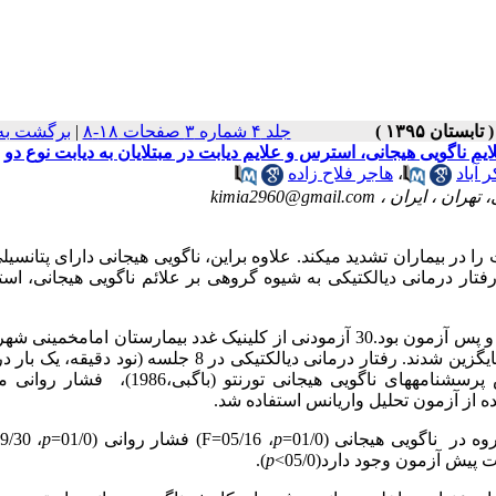
جلد ۴ شماره ۳ صفحات ۱۸-۸
|
برگشت به
م ناگویی هیجانی، استرس و علایم دیابت در مبتلایان به دیابت نوع دو
آباد
،
هاجر فلاح زاده
تهران ، ایران ،
kimia2960@gmail.com
ر بیماران تشدید می­کند. علاوه براین، ناگویی هیجانی دارای پتانسیل
رفتار درمانی دیالکتیکی به شیوه گروهی بر علائم ناگویی هیجانی، ا
: این پژوهش یک تحقیق آزمایشی به روش پیش آزمون و پس آزمون بود.30 آزمودنی­ از کلینیک غدد بیمارستان امام­خ
انتخاب شدند و بصورت تصادفی در دو گروه آزمایشی و گروه کنترل جایگزین شدند. رفتار درمانی دیالکتیکی در 8 جلسه 
اجرا شد و پس از آن پس آزمون اجرا گردید. ابزار پژوهش مقیاس پرسشنامه­های ناگویی هیجانی تورنت
در ناگویی هیجانی (01/0=
p
، 05/16=
F
) فشار روانی (01/0=
p
، 09/30=
پیش آزمون وجود دارد(05/0>
p
).