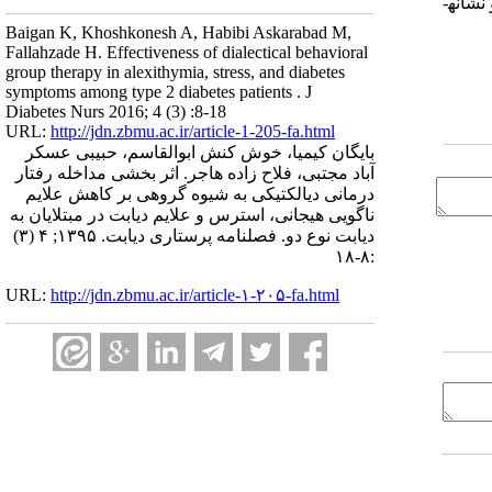
شانه­
Baigan K, Khoshkonesh A, Habibi Askarabad M,
Fallahzade H. Effectiveness of dialectical behavioral
group therapy in alexithymia, stress, and diabetes
symptoms among type 2 diabetes patients . J
Diabetes Nurs 2016; 4 (3) :8-18
URL:
http://jdn.zbmu.ac.ir/article-1-205-fa.html
بایگان کیمیا، خوش کنش ابوالقاسم، حبیبی عسکر
آباد مجتبی، فلاح زاده هاجر. اثر بخشی مداخله رفتار
درمانی دیالکتیکی به شیوه گروهی بر کاهش علایم
ناگویی هیجانی، استرس و علایم دیابت در مبتلایان به
دیابت نوع دو. فصلنامه پرستاری دیابت. ۱۳۹۵; ۴ (۳)
:۸-۱۸
URL:
http://jdn.zbmu.ac.ir/article-۱-۲۰۵-fa.html