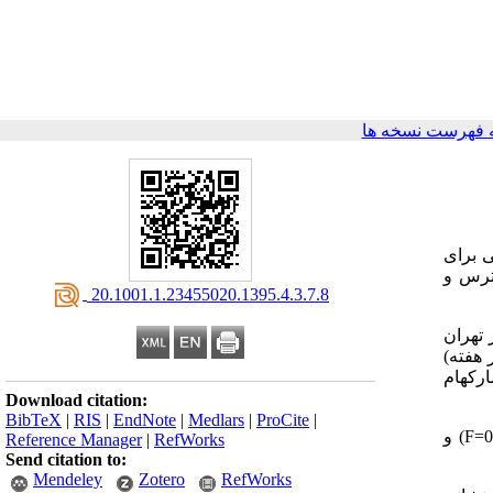
 فهرست نسخه ها
ی برای
سترس و
‎ 20.1001.1.23455020.1395.4.3.7.8
مینی شهر تهران
(نود دقیقه، یک بار در هفته)
و (باگبی،1986)، فشار روانی مارکهام
Download citation:
BibTeX
|
RIS
|
EndNote
|
Medlars
|
ProCite
|
F
) و
Reference Manager
|
RefWorks
Send citation to:
Mendeley
Zotero
RefWorks