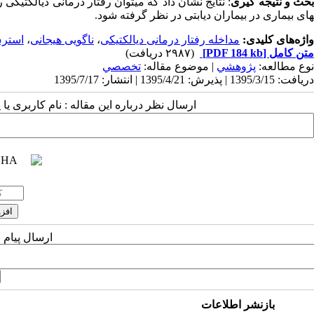
حث و نتیجه گیری
: نتایج نشان داد که میتوان رفتار درمانی دیالکتیکی
های بیماری در بیماران دیابتی در نظر گرفته شود.
واژه‌های کلیدی:
مداخله رفتار درمانی دیالکتیکی
،
ناگویی هیجانی
،
استر
متن کامل
[PDF 184 kb]
(۲۹۸۷ دریافت)
نوع مطالعه:
پژوهشي
| موضوع مقاله:
تخصصي
دریافت: 1395/3/15 | پذیرش: 1395/4/21 | انتشار: 1395/7/17
ارسال نظر درباره این مقاله : نام کاربری ی
ارسال پیام 
بازنشر اطلاعات