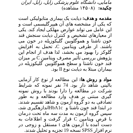
مامایی، دانشگاه علوم پزشکی زابل، زابل، ایران
چکیده:
(۱۴۵۰۸ مشاهده)
مقدمه و هدف:
دیابت یک بیماری متابولیکی است
که یکی از مشخصه های آن هیپرگلیسمی است و
این عامل می تواند عوارض مهلکی ایجاد کند. یکی
از معیارهای تشخیص و کنترل دیابت سنجش قند
خون ناشتا و هموگلوبین گلیکوزیله در خون می
باشند. از طرفی ویتامین
C
، تحمل به افزایش
گلوکز را بهبود می بخشد، لذا هدف از انجام این
پژوهش بررسی تأثیر مصرف ویتامین
C
بر میزان
قند خون ناشتا و سطح هموگلوبین گلیکوزیله در
بیماران مبتلا به دیابت نوع
II
بود.
مواد و روش ها:
این مطالعه از نوع کار آزمایی
بالینی شاهد دار بود. 74 نفر نمونه که شرایط
شرکت در مطالعه را دارا بودند با روش نمونه
گیری مبتنی بر هدف وارد مطالعه و به طور
تصادفی به دو گروه آزمون و شاهد تقسیم شدند.
در ابتدا قند خون ناشتا و
HbA1c
اندازه­گیری شد
.
سپس گروه آزمون به مدت سه ماه تحت درمان
با قرص ویتامین
C
قرار گرفت و اطلاعات به
دست آمده با آزمون های
t
مستقل و زوجی در
نرم افزار
SPSS
نسخه 19 تجزیه و تحلیل شدند
.