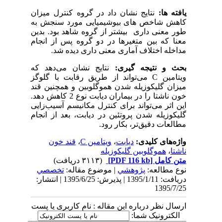
یافته ها:
نتایج نشان داد در گروه کنترل میزان
کاهش شاخص های بیوشیمیایی مورد سنجش به
طور معنی داری بیشتر از گروه شاهد بود
.
بدین
معنا که بین متغیرها در دو گروه پس از انجام
مداخله اختلاف آماری معنی داری دیده شد.
بحث و نتیجه گیری:
نتایج نشان می‌دهد که
ویتامین
C
می‌تواند از طریق رقابت با گلوگز
میزان گلیکوزیله شدن هموگلوبین و همچنین قند
خون ناشتا را در بیماران دیابت نوع 2 کاهش دهد.
این اثر می‌تواند برای کنترل مکانیسم آسیب‌زایی
گلیکوزیله شدن پروتئین در دیابت، بعد از انجام
مطالعات دقیق‌تر، بکار رود.
واژه‌های کلیدی:
دیابت
،
ویتامین C
،
قند خون
ناشتا
،
هموگلوبین گلیکوزیله
متن کامل
[PDF 116 kb]
(۳۱۱۳ دریافت)
نوع مطالعه:
پژوهشي
| موضوع مقاله:
تخصصي
دریافت: 1395/1/11 | پذیرش: 1395/6/25 | انتشار:
1395/7/25
ارسال نظر درباره این مقاله : نام کاربری یا پست
الکترونیک شما: