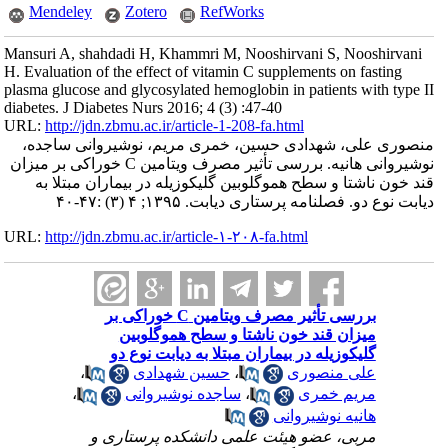
Mendeley
Zotero
RefWorks
Mansuri A, shahdadi H, Khammri M, Nooshirvani S, Nooshirvani
H. Evaluation of the effect of vitamin C supplements on fasting
plasma glucose and glycosylated hemoglobin in patients with type II
diabetes. J Diabetes Nurs 2016; 4 (3) :47-40
URL:
http://jdn.zbmu.ac.ir/article-1-208-fa.html
منصوری علی، شهدادی حسین، خمری مریم، نوشیروانی ساجده،
نوشیروانی هانیه. بررسی تأثیر مصرف ویتامین C خوراکی بر میزان
قند خون ناشتا و سطح هموگلوبین گلیکوزیله در بیماران مبتلا به
دیابت نوع دو. فصلنامه پرستاری دیابت. ۱۳۹۵; ۴ (۳) :۴۷-۴۰
URL:
http://jdn.zbmu.ac.ir/article-۱-۲۰۸-fa.html
بررسی تأثیر مصرف ویتامین C خوراکی بر
میزان قند خون ناشتا و سطح هموگلوبین
گلیکوزیله در بیماران مبتلا به دیابت نوع دو
علی منصوری
،
حسین شهدادی
،
مریم خمری
،
ساجده نوشیروانی
،
هانیه نوشیروانی
مربی، عضو هیئت علمی دانشکده پرستاری و