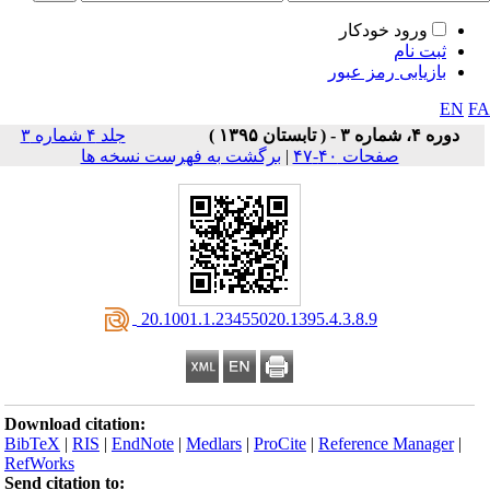
ورود خودکار
ثبت نام
بازیابی رمز عبور
EN
F
دوره ۴، شماره ۳ - ( تابستان ۱۳۹۵ )
جلد ۴ شماره ۳
صفحات ۴۰-۴۷
|
برگشت به فهرست نسخه ها
‎ 20.1001.1.23455020.1395.4.3.8.9
Download citation:
BibTeX
|
RIS
|
EndNote
|
Medlars
|
ProCite
|
Reference Manager
|
RefWorks
Send citation to: