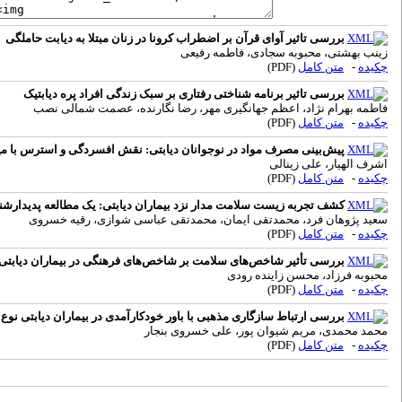
بررسی تاثیر آوای قرآن بر اضطراب کرونا در زنان مبتلا به دیابت حاملگی
زینب بهشتی، محبوبه سجادی، فاطمه رفیعی
چکیده
-
متن کامل
(PDF)
بررسی تاثیر برنامه شناختی رفتاری بر سبک زندگی افراد پره دیابتیک
فاطمه بهرام نژاد، اعظم جهانگیری مهر، رضا نگارنده، عصمت شمالی نصب
چکیده
-
متن کامل
(PDF)
پیش‌بینی مصرف مواد در نوجوانان دیابتی: نقش افسردگی و استرس با میا
اشرف الهیار، علی زینالی
چکیده
-
متن کامل
(PDF)
کشف تجربه زیست سلامت مدار نزد بیماران دیابتی: یک مطالعه پدیدارش
سعید پژوهان فرد، محمدتقی ایمان، محمدتقی عباسی شوازی، رقیه خسروی
چکیده
-
متن کامل
(PDF)
بررسی تأثیر شاخص‌های سلامت بر شاخص‌های فرهنگی در بیماران دیابتی 
محبوبه فرزاد، محسن زاینده رودی
چکیده
-
متن کامل
(PDF)
بررسی ارتباط سازگاری مذهبی با باور خودکارآمدی در بیماران دیابتی نوع 2 مراجعه کننده به بیمارستان امیرالمومنین علی (ع) شهر زابل 1399
محمد محمدی، مریم شیوان پور، علی خسروی بنجار
چکیده
-
متن کامل
(PDF)