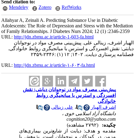
Send citation to:
Mendeley
Zotero
RefWorks
Allahyar A, Zeinali A. Predicting Substance Use in Diabetic
Adolescents: The Role of Depression and Stress with the Mediation
of Family Relationships. J Diabetes Nurs 2024; 12 (1) :2346-2359
URL:
http://jdn.zbmu.ac.ir/article-1-603-fa.html
الهیار اشرف، زینالی علی. پیش‌بینی مصرف مواد در نوجوانان
دیابتی: نقش افسردگی و استرس با میانجیگری‌ روابط خانوادگی.
فصلنامه پرستاری دیابت. ۱۴۰۲; ۱۲ (۱) :۲۳۴۶-۲۳۵۹
URL:
http://jdn.zbmu.ac.ir/article-۱-۶۰۳-fa.html
پیش‌بینی مصرف مواد در نوجوانان دیابتی: نقش
افسردگی و استرس با میانجیگری‌ روابط
خانوادگی
اشرف الهیار
،
علی زینالی
دانشگاه آزاد اسلامی خوی ،
cognition20@yahoo.com
چکیده:
(۲۷۹۲ مشاهده)
مقدمه و هدف: دیابت از شایع‌ترین بیماری‌های
مزمن در کودکان و نوجوانان است. پژوهش با