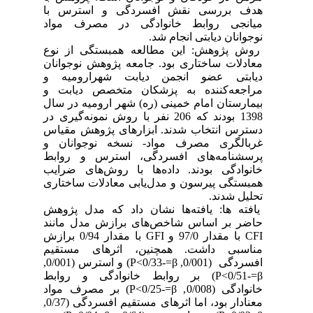
هدف بررسی نقش افسردگی و استرس با
میانجی روابط خانوادگی در مصرف مواد
نوجوانان دیابتی انجام شد.
روش پژوهش: این مطالعه همبستگی از نوع
معادلات ساختاری بود. جامعه پژوهش نوجوانان
دیابتی عضو انجمن دیابت شهر­ارومیه و
مراجعه‌کننده به پزشکان متخصص دیابت و
بیمارستان امام خمینی (ره) شهر ارومیه در سال
1398 بودند که 206 نفر با روش نمونه‌گیری در
دسترس انتخاب شدند. ابزارهای پژوهش مقیاس
غربالگری مصرف مواد- نسخه نوجوانان و
پرسشنامه‌های افسردگی، استرس و روابط
خانوادگی بودند. داده‌ها با روش‌های ضرایب
همبستگی پیرسون و مدل‌یابی معادلات ساختاری
تحلیل شدند.
یافته ها: یافته‌ها نشان داد که مدل پژوهش
حاضر بر اساس شاخص‌های برازش مدل مانند
CFI با مقدار 97/0 و GFI با مقدار 0/94 برازش
مناسبی داشت. همچنین، اثرهای مستقیم
افسردگی (0/001, P<0/33-=β) و استرس (0/001,
P<0/51-=β) بر روابط خانوادگی و روابط
خانوادگی (0/008, P<0/25-=β) بر مصرف مواد
معنادار بود، اما اثرهای مستقیم افسردگی (0/37,