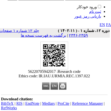
ورود خودکار
ثبت نام
بازیابی رمز عبور
EN
F
ه ۱۲، شماره ۱ - ( ۱۱-۱۴۰۲ )
جلد ۱۲ شماره ۱ صفحات
۲۳۵۹-۲۳۴۶
|
برگشت به فهرست نسخه ها
Research code: ‏56220705942017‏
Ethics code: IR.IAU.URMIA.REC.1397.022‎
Download citation:
BibTeX
|
RIS
|
EndNote
|
Medlars
|
ProCite
|
Reference Manager
|
RefWorks