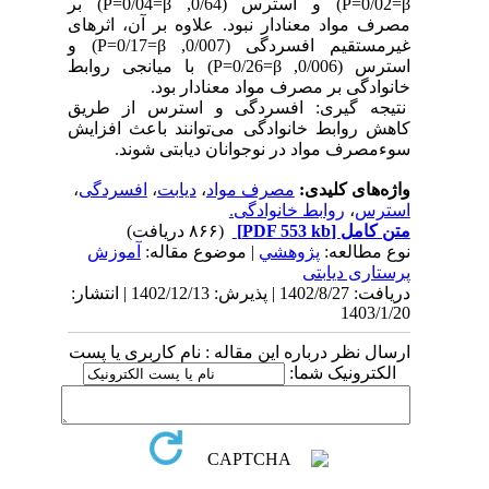
P=0/02=β) و استرس (0/64, P=0/04=β) بر
مصرف مواد معنادار نبود. علاوه بر آن، اثرهای
غیرمستقیم افسردگی (0/007, P=0/17=β) و
استرس (0/006, P=0/26=β) با میانجی روابط
خانوادگی بر مصرف مواد معنادار بود.
نتیجه گیری: افسردگی و استرس از طریق
کاهش روابط خانوادگی می‌توانند باعث افزایش
سوءمصرف مواد در نوجوانان دیابتی شوند.
واژه‌های کلیدی:
مصرف مواد
،
دیابت
،
افسردگی
،
استرس
،
روابط خانوادگی.
متن کامل
[PDF 553 kb]
(۸۶۶ دریافت)
نوع مطالعه:
پژوهشي
| موضوع مقاله:
آموزش
پرستاری دیابتی
دریافت: 1402/8/27 | پذیرش: 1402/12/13 | انتشار:
1403/1/20
ارسال نظر درباره این مقاله : نام کاربری یا پست
الکترونیک شما: