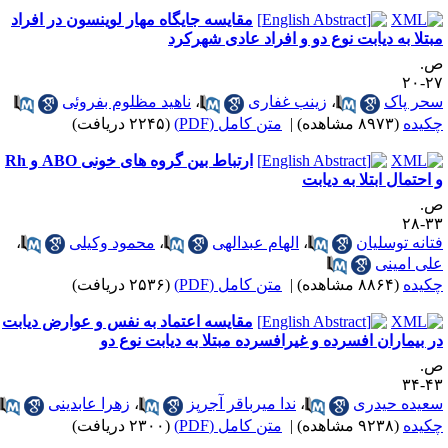
مقایسه جایگاه مهار لوینسون در افراد
بتلا به دیابت نوع دو و افراد عادی شهرکرد
.
۲۷-
حر پاک
،
زینب غفاری
،
ناهید مظلوم بفروئی
کیده
(۸۹۷۳ مشاهده)
|
متن کامل (PDF)
(۲۲۴۵ دریافت)
ارتباط بین گروه های خونی ABO و Rh
 احتمال ابتلا به دیابت
.
۳۳-
تانه توسلیان
،
الهام عبدالهی
،
محمود وکیلی
،
لی امینی
کیده
(۸۸۶۴ مشاهده)
|
متن کامل (PDF)
(۲۵۳۶ دریافت)
مقایسه اعتماد به نفس و عوارض دیابت
ر بیماران افسرده و غیرافسرده مبتلا به دیابت نوع دو
.
۴۳-
عیده حیدری
،
ندا میرباقر آجرپز
،
زهرا عابدینی
کیده
(۹۲۳۸ مشاهده)
|
متن کامل (PDF)
(۲۳۰۰ دریافت)