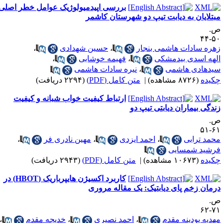
بررسی اپیدمیولوژیک عوامل خطر اصلی
بتلایان به دیابت تیپ دو شهرستان کاشمر
.
۵۰-
هره سادات هاشمی بنجار
،
حسین شهدادی
،
لهه اسدی بیدمشکی
،
فهیمه خوشابی
،
یدهادی هاشمی
،
نیره سادات هاشمی
کیده
(۸۷۲۶ مشاهده)
|
متن کامل (PDF)
(۲۲۹۴ دریافت)
ارتباط کیفیت خواب شبانه و کیفیت
ندگی بیماران دیابتی تیپ دو
.
۶۱-
حمد ترابی
،
احمد ایزدی
،
مهین نادری فر
،
رشید شمسایی
کیده
(۱۰۶۷۳ مشاهده)
|
متن کامل (PDF)
(۲۹۴۳ دریافت)
کاربرد اکسیژن هایپرباریک (HBOT) در
رمان زخم پای دیابتیک: یک مقاله مروری
.
۷۱-
هدیه پودینه مقدم
،
احمد نصیری
،
خدیجه مقدم
،