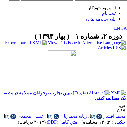
ورود خودکار
ثبت نام
بازیابی رمز عبور
EN
F
دوره ۲، شماره ۱ - ( بهار ۱۳۹۳ )
تبیین تجارب نوجوانان مبتلا به دیابت –
ک مطالعه کیفی
.
۱۹
حمد افشار
،
ربابه معماریان
،
عیسی محمدی
کیده
(۱۳۰۵۹ مشاهده)
|
متن کامل (PDF)
(۳۰۱۷ دریافت)