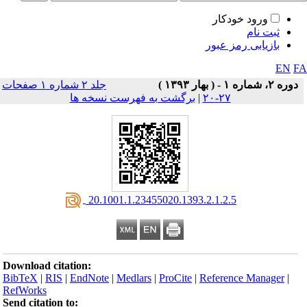
ورود خودکار
ثبت نام
بازیابی رمز عبور
EN
F
دوره ۲، شماره ۱ - ( بهار ۱۳۹۳ )
جلد ۲ شماره ۱ صفحات
۲۷-۲۰
|
برگشت به فهرست نسخه ها
‎ 20.1001.1.23455020.1393.2.1.2.5
Download citation:
BibTeX
|
RIS
|
EndNote
|
Medlars
|
ProCite
|
Reference Manager
|
RefWorks
Send citation to: