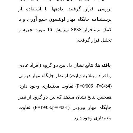
بررسی قرار گرفتند. داده­ها با استفاده از
پرسشنامه جایگاه مهار لوینسون جمع آوری و با
کمک نرم­افزار
SPSS
ویرایش 16 مورد تجزیه و
تحلیل قرار گرفت.
یافته ­ها:
نتایج نشان داد
بین دو گروه (افراد عادی
و افراد مبتلا به دیابت) از نظر جایگاه مهار درونی
(
، P
=0/006
) تفاوت معنی­داری وجود دارد.
F=8/64
همچنین نتایج نشان می­دهد که بین دو گروه از نظر
جایگاه مهار بیرونی (F
=19/08،p=0/001
) تفاوت
معنی­داری وجود دارد.