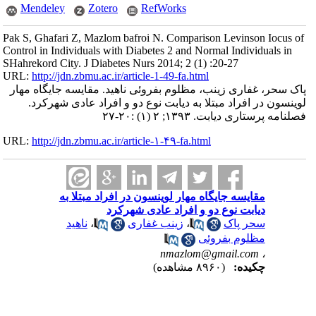
Mendeley
Zotero
RefWorks
Pak S, Ghafari Z, Mazlom bafroi N. Comparison Levinson Iocus of
Control in Individuals with Diabetes 2 and Normal Individuals in
SHahrekord City. J Diabetes Nurs 2014; 2 (1) :20-27
URL:
http://jdn.zbmu.ac.ir/article-1-49-fa.html
پاک سحر، غفاری زینب، مظلوم بفروئی ناهید. مقایسه جایگاه مهار
لوینسون در افراد مبتلا به دیابت نوع دو و افراد عادی شهرکرد.
فصلنامه پرستاری دیابت. ۱۳۹۳; ۲ (۱) :۲۰-۲۷
URL:
http://jdn.zbmu.ac.ir/article-۱-۴۹-fa.html
مقایسه جایگاه مهار لوینسون در افراد مبتلا به
دیابت نوع دو و افراد عادی شهرکرد
سحر پاک
،
زینب غفاری
،
ناهید
مظلوم بفروئی
nmazlom@gmail.com
،
چکیده:
(۸۹۶۰ مشاهده)