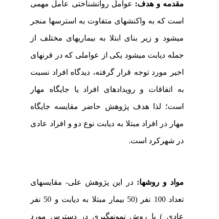
مقدمه و هدف:
عوامل روانشناختی عامل مهمی
است که به واکنش­های متفاوت به استرس­ها منجر
می­شود و زیر بنای ابتلا به بیماری­های مختلف از
جمله دیابت می­شود یکی از عواملی که در قرن­های
اخیر مورد توجه قرار گرفته، دیدگاه افراد نسبت
به اتفاقات و رویدادهای افراد یا جایگاه مهار
است؛ لذا هدف پژوهش حاضر مقایسه جایگاه
مهار در افراد مبتلا به دیابت نوع دو و افراد عادی
در شهرکرد است.
مواد و روش­ها:
در این پژوهش علی
-
مقایسه­ای
تعداد 100 نفر (50 بیمار مبتلا به دیابت و 50 نفر
عادی ) با روش نمونه­گیری در دسترس مورد