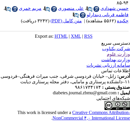
۹۴-
سین شهدادی
،
علی منصوری
،
مریم خمری
،
اطمه قربانی دیندارلو
کیده
(۵۵۶۲ مشاهده)
|
متن کامل (PDF)
(۳۲۴۲ دریافت)
Export as:
HTML
|
XML
|
RSS
ترسی سریع
کت یکتاوب
ارت علوم
ارت بهداشت
مانه ارزیابی نشریات
لاعات تماس
رس:
زابل– خیابان فردوسی شرقی، جنب میراث فرهنگی–فردوسی
دفتر مجله پرستاری دیابت
دوق پستی :
۹۸۶۱۷۳۴۱۷۴
میل :
diabetes.journal.zbmu@gmail.com
که‌های اجتمایی
This work is licensed under a
Creative Commons Attributio
.
NonCommercial ۴,۰ International Licen