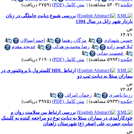
کیده
(۵۴۰۳ مشاهده)
|
متن کامل (PDF)
(۲۷۵۹ دریافت)
بررسی شیوع دیابت حاملگی در زنان
اردار شهر زابل در سال 1394
.
۷۱-
سین شهدادی
،
مژگان رهنما
،
احمد ابسالان
،
یلا فهیم زاده
،
رضا محمدپورهدکی
،
خدیجه مقدم
،
عصمت بندانی
کیده
(۵۹۹۴ مشاهده)
|
متن کامل (PDF)
(۲۱۹۰ دریافت)
ارتباط HDL کلسترول با پروتئینوری در
یماران مبتلا به دیابت تیپ دو
.
۸۴-
زیتا ناصری
،
رحمان امرائی
کیده
(۵۹۳۳ مشاهده)
|
متن کامل (PDF)
(۳۹۷۵ دریافت)
بررسی ارتباط بین سلامت روان و
ودکارآمدی در بیماران مبتلا به دیابت نوع دو مراجعه کننده به کلینیک
یابت حضرت علی اصغر (ع) شهرستان زاهدان
.