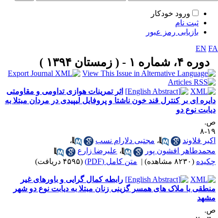
ورود خودکار
ثبت نام
بازیابی رمز عبور
EN
F
دوره ۴، شماره ۱ - ( زمستان ۱۳۹۴ )
اثر تمرینات هوازی تداومی و مقاومتی
ایره ای بر کنترل قند خون ناشتا و پروفایل لیپیدی در مردان مبتلا به
یابت نوع دو
.
۱۹
کبر قلاوند
،
مجتبی دلارام نسب
،
حمدطاهر افشون پور
،
علیرضا زارع
کیده
(۸۲۳۰ مشاهده)
|
متن کامل (PDF)
(۴۵۹۵ دریافت)
رابطه کمال گرایی و باورهای غیر
نطقی با ملاک های همسر گزینی زنان مبتلا به دیابت نوع دو شهر
شهد
.