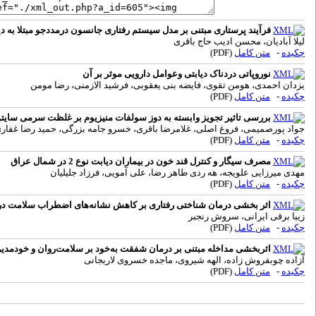
فرآیند پرستاری مبتنی بر مدل سیستم رفتاری جانسون درمددجو مبتلا به د
لیلا آبادیان، محسن ادیب حاج باقری
چکیده
-
متن کامل
(PDF)
نوروپاتی دردناک دیابتی وعوامل دارویی موثر بر آن
یزدان احمدی، هومن تقوی، فایضه بنی یعقوبی، فرشید الازمنی، رضا مومن
چکیده
-
متن کامل
(PDF)
بررسی تاثیر تجویز وابسته به دوز سولفات منیزیوم بر غلظت سرمی سایتوکاین التهابی TNF-α به عنوان درمان نفروپاتی دیابتی و نوروپا
جواد پورصمیمی، فروغ اصلی، غلامرضا باقری، خسرو جامه بزرگی، حمید رضا غفار
چکیده
-
متن کامل
(PDF)
مصرف سیگار و کنترل قند خون در بیماران دیابت نوع 2 در شمال عراق
مهدی میرزایی علویجه، هه ردی طاهر رضا، علی آمویی، فرزاد جلیلیان
چکیده
-
متن کامل
(PDF)
اثر بخشی درمان شناختی رفتاری بر کاهش نشانه‌های اضطراب سلامت در ب
زیبا برقی ایرانی، سروش رنجبر
چکیده
-
متن کامل
(PDF)
اثربخشی مداخله مبتنی بر درمان شفقت ‌به‌خود بر سلامت‌روان و خودمدیریت
آزاده چوبفروش زاده، الهه شیروی، ماجده خسروی لاریجانی
چکیده
-
متن کامل
(PDF)