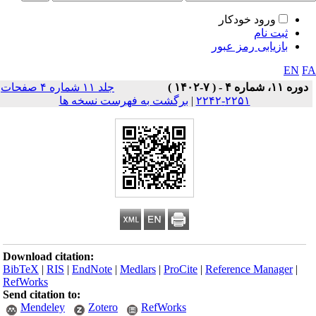
ورود خودکار
ثبت نام
بازیابی رمز عبور
EN
F
دوره ۱۱، شماره ۴ - ( ۷-۱۴۰۲ )
جلد ۱۱ شماره ۴ صفحات
۲۲۵۱-۲۲۴۲
|
برگشت به فهرست نسخه ها
Download citation:
BibTeX
|
RIS
|
EndNote
|
Medlars
|
ProCite
|
Reference Manager
|
RefWorks
Send citation to:
Mendeley
Zotero
RefWorks