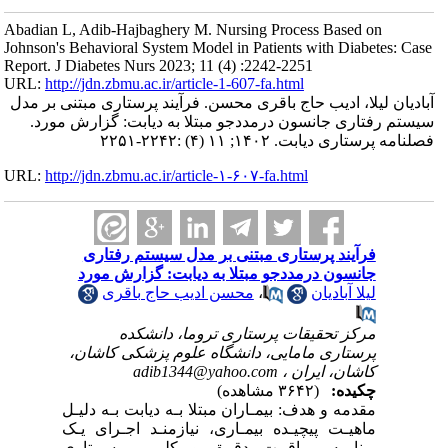
Abadian L, Adib-Hajbaghery M. Nursing Process Based on
Johnson's Behavioral System Model in Patients with Diabetes: Case
Report. J Diabetes Nurs 2023; 11 (4) :2242-2251
URL:
http://jdn.zbmu.ac.ir/article-1-607-fa.html
آبادیان لیلا، ادیب حاج باقری محسن. فرآیند پرستاری مبتنی بر مدل
سیستم رفتاری جانسون درمددجو مبتلا به دیابت: گزارش مورد.
فصلنامه پرستاری دیابت. ۱۴۰۲; ۱۱ (۴) :۲۲۴۲-۲۲۵۱
URL:
http://jdn.zbmu.ac.ir/article-۱-۶۰۷-fa.html
فرآیند پرستاری مبتنی بر مدل سیستم رفتاری
جانسون درمددجو مبتلا به دیابت: گزارش مورد
لیلا آبادیان
،
محسن ادیب حاج باقری
مرکز تحقیقات پرستاری تروما، دانشکده
پرستاری مامایی، دانشگاه علوم پزشکی کاشان،
کاشان، ایران ،
adib1344@yahoo.com
چکیده:
(۳۶۴۲ مشاهده)
مقدمه و هدف: بیمـاران مبتلا بـه دیابت بـه دلیـل
ماهیـت پیچیـده بیمـاری، نیازمنـد اجـرای یـک
برنامـه مراقبـت دقیـق و کلــی پرســتاری