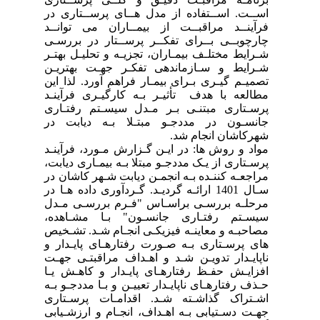
اســت. اســتفاده از مدل هــای پرســتاری در
فرآینــد مراقبــت از بیمــاران می توانــد
چارچوبــی بــرای تفکــر پرســتار در بررسـی
شـرایط مختلـف بیمـاران، تجزیـه و تحلیـل بهتـر
شـرایط و سـازماندهی تفکـر جهـت بهتریـن
تصمیـم گیـری بـرای بیمـار فراهم آورد. لذا این
مطالعه با هدف تأثیـر بـه کارگیـری فرآینـد
پرسـتاری مبتنـی بـر مـدل سیسـتم رفتـاری
جانسـون در مددجـو مبتـلا بـه دیابت در
شهرکاشان انجام شد.
مواد و روش ها: در ایـن گـزارش مـورد، فرآینـد
پرسـتاری از یـک مددجـو مبتلا بـه بیمـاری دیابت،
مراجعـه کننـده بـه انجمـن دیابت شـهر کاشان در
سـال 1401 ارائـه گردیـد. گـردآوری داده هـا در
مرحلـه بررسـی براسـاس "فـرم بررسـی مـدل
سیسـتم رفتـاری جانسـون" بـا مشـاهده،
مصاحبـه و معاینـه فیزیکـی انجـام شـد. تشـخیص
های پرسـتاری بـه صـورت رفتارهـای پایـدار و
ناپایـدار تدویـن شـد و اهـداف مراقبتـی جهـت
افزایـش حفـظ رفتارهـای پایـدار و کاهـش یـا
حـذف رفتارهـای ناپایـدار تعییـن و بـا مددجـو بـه
اشـتراک گذاشـته شـد. اقدامـات پرسـتاری
جهـت دسـتیابی بـه اهـداف، انجـام و ارزشـیابی