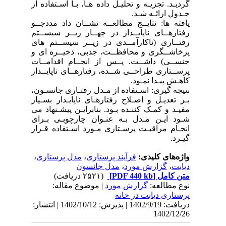
گردیـد. تجزیـه و تحلیـل داده هـا، بـا اسـتفاده از
جـدول ارائـه شـد.
یافته ها: نتایــج مطالعــه نشــان داد مددجــو
رفتارهــای ناپایــدار در چهــار زیــر سیســتم
رفتــاری (ناکارآمــدی در زیــر سیســتم های
پرخاشــگری و محافظــت، جذبی، ذخیــره ای و
جنســی) داشــت. پــس از انجــام اقدامــات
پرســتاری طراحــی شــده، رفتارهــای ناپایــدار
کاهـش پیـدا نمـود.
نتیجه گیری: اسـتفاده از مـدل رفتـاری جانسـون،
بـر تعدیـل و اصـلاح رفتارهـای ناپایـدار بسـیار
مفیـد و کمـک کننـده بـود. بنابرایـن پیشـنهاد می
شـود ایـن مـدل بـه عنـوان چارچوبـی بـرای
انجـام مراقبـت پرسـتاری مـورد اسـتفاده قـرار
گیـرد.
واژه‌های کلیدی:
فرآیند پرستاری
،
مدل پرستاری
،
دیابت
،
گزارش مورد
،
مدل جانسون
متن کامل
[PDF 440 kb]
(۲۵۲۱ دریافت)
نوع مطالعه:
گزارش مورد
| موضوع مقاله:
پرستاری دیابت در خانه
دریافت: 1402/9/19 | پذیرش: 1402/10/12 | انتشار:
1402/12/26