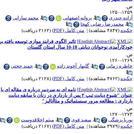
.
۱۲۵۹-۱۲
زاده حیدری
،
پروانه اصفهانی
،
محمد سارانی
،
محمدرضا رضایی کهخا
کیده
(۴۸۴۷ مشاهده)
|
متن کامل (PDF)
(۲۱۶۲ دریافت)
تاثیر الگوی فرایند موازی توسعه یافته بر
دکارآمدی نوجوانان دیابتی 18-10 سال استان گلستان
.
۱۲۶۹-۱۲
اطره زمانی
،
گلبهار آخوند زاده
،
حمید حجتی
کیده
(۴۷۶۲ مشاهده)
|
متن کامل (PDF)
(۲۱۲۸ دریافت)
نامه ای به سردبیر درباره ی مقاله ای با
عنوان "شیوع دیابت تیپ ۲ پس از بارداری در زنان با سابقه دیابت
ارداری : مطالعه مرور سیستماتیک و متاآنالیز"
.
۱۲۷۳-۱۲
وریا پزشگی
،
سعید قوی
،
میثم اخلاقدوست
کیده
(۳۹۷۹ مشاهده)
|
متن کامل (PDF)
(۲۱۶۷ دریافت)