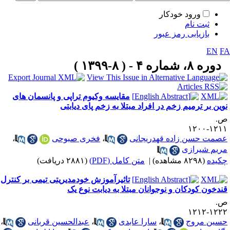
ورود خودکار
ثبت نام
بازیابی رمز عبور
EN
F
دوره ۸، شماره ۴ - ( ۸-۱۳۹۹ )
مقایسه وکیوم تراپی و پانسمان های
وین بر ترمیم زخم در افراد مبتلا به زخم پای دیابتی
.
۱۲۱۱-۱۲
صمت حسن زاده قهدریجانی
،
فخری صبوحی
،
ریم شیرازی
کیده
(۸۲۹۸ مشاهده)
|
متن کامل (PDF)
(۲۸۸۱ دریافت)
تاثیرآموزش خودمدیریتی تیمی بر کنترل
ندخون کودکان و نوجوانان مبتلا به دیابت نوع یک
.
۱۲۲۲-۱۲
سین مروج
،
سارا عابدی
،
عبدالحسین قربانی
،