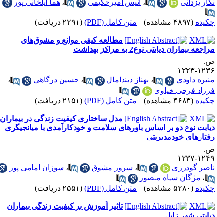
گار یزدانی
،
انیس امیرحکیمی
،
هما ایلخانی پور
کیده
(۴۸۹۷ مشاهده)
|
متن کامل (PDF)
(۲۲۹۱ دریافت)
مطالعه کیفی موانع و مشوق‌های
اجعه بیماران دیابتی نو‌ع2 به مراکز بهداشت
.
۱۲۳۶-۱۲
نیره داودی
،
بهناز دیندامال
،
حسین درگاهی
،
رزاد فرجی خیاوی
کیده
(۴۶۸۳ مشاهده)
|
متن کامل (PDF)
(۲۱۵۱ دریافت)
مدل ساختاری کیفیت زندگی در بیماران
یابت نوع دو بر اساس باورهای سلامت و خودکارآمدی با میانجیگری
فتارهای خودمدیریتی
.
۱۲۴۹-۱۲
اصر گودرزی
،
سرور مشوق
،
سوزان امامی پور
،
مژگان سپاه منصور
کیده
(۵۲۸۰ مشاهده)
|
متن کامل (PDF)
(۲۵۵۱ دریافت)
تاثیر آموزش بر کیفیت زندگی بیماران
یابتی شهر زابل