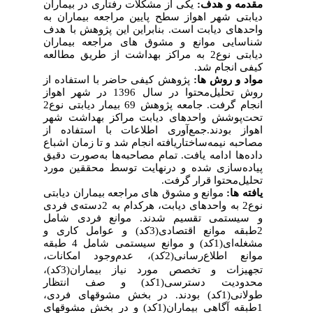
مقدمه و هدف:
یکی از مشکلات رفتاری در بیماران
دیابتی شهر اهواز سطح پایین مراجعه بیماران به
واحدهای دیابت است. بنابراین این پژوهش با هدف
شناسایی موانع و مشوق های مراجعه بیماران
دیابتی نو‌ع2 به مراکز بهداشت از طریق مطالعه
کیفی انجام شد.
مواد و روش ها:
پژوهش کیفی حاضر با استفاده از
روش تحلیل‌محتوا در سال 1396 در شهر اهواز
انجام گرفت. جامعه پژوهش 69 بیمار دیابتی نوع‌2
تحت‌پوشش واحدهای دیابت مراکز بهداشت شهر
اهواز بودند.‌جمع‌آوری اطلاعات با استفاده از
مصاحبه نیمه‌ساختاریافته انجام شد و تا زمان اشباع
داده‌ها ادامه یافت. تمام مصاحبه‌ها به‌صورت دقیق
پیاده‌سازی شده و در‌نهایت توسط محققین مورد
تحلیل‌محتوا قرار گرفت.
یافته ها:
موانع و مشوق های مراجعه بیماران دیابتی
نوع2 به واحدهای دیابت، هرکدام به 2‌دسته‌ی فردی
و سیستمی تقسیم شدند. موانع فردی شامل
‌2طبقه موانع اقتصادی(3‌کد) و عوامل کاری و
مشغله‌ای(‌1کد) و موانع سیستمی شامل 4 طبقه
موانع اطلاع‌رسانی(2‌کد)، عدم
وجود امکانات،
تجهیزات و تخصص مورد نیاز بیماران(3‌کد)،
محدودیت دسترسی(‌1کد) و صف انتظار
طولانی(1‌کد) بودند. در بخش مشوق­های فردی،
1‌طبقه آگاهی بیماران(1‌کد) و در بخش مشوق­های