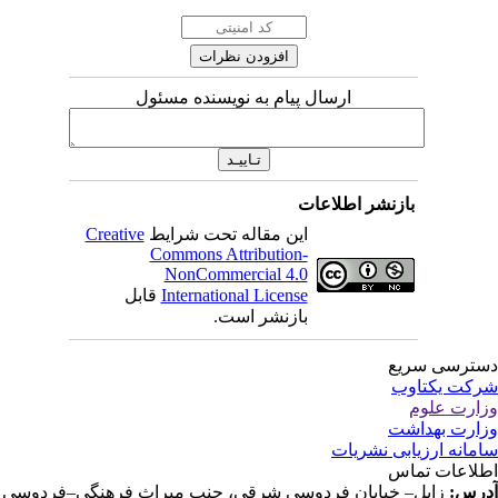
ارسال پیام به نویسنده مسئول
بازنشر اطلاعات
این مقاله تحت شرایط
Creative
Commons Attribution-
NonCommercial 4.0
International License
قابل
بازنشر است.
ترسی سریع
کت یکتاوب
ارت علوم
ارت بهداشت
مانه ارزیابی نشریات
لاعات تماس
رس:
زابل– خیابان فردوسی شرقی، جنب میراث فرهنگی–فردوسی