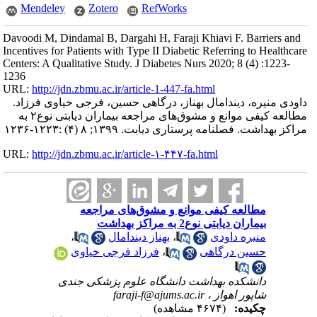
Mendeley
Zotero
RefWorks
Davoodi M, Dindamal B, Dargahi H, Faraji Khiavi F. Barriers and
Incentives for Patients with Type II Diabetic Referring to Healthcare
Centers: A Qualitative Study. J Diabetes Nurs 2020; 8 (4) :1223-
1236
URL:
http://jdn.zbmu.ac.ir/article-1-447-fa.html
داودی منیره، دیندامال بهناز، درگاهی حسین، فرجی خیاوی فرزاد.
مطالعه کیفی موانع و مشوق‌های مراجعه بیماران دیابتی نو‌ع۲ به
مراکز بهداشت. فصلنامه پرستاری دیابت. ۱۳۹۹; ۸ (۴) :۱۲۲۳-۱۲۳۶
URL:
http://jdn.zbmu.ac.ir/article-۱-۴۴۷-fa.html
مطالعه کیفی موانع و مشوق‌های مراجعه
بیماران دیابتی نو‌ع2 به مراکز بهداشت
منیره داودی
،
بهناز دیندامال
،
حسین درگاهی
،
فرزاد فرجی خیاوی
دانشکده بهداشت دانشگاه علوم پزشکی جندی
شاپور اهواز ،
faraji-f@ajums.ac.ir
چکیده:
(۴۶۷۴ مشاهده)