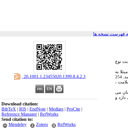
 فهرست نسخه ها
بت نوع
تلا به
‎ 20.1001.1.23455020.1399.8.4.2.3
دیابت نوع دو مراجعه کننده به کلینیک های دیابت شهرستان آبادان در سال 1398 می باشد. برای انتخاب نمونه ، روش نمونه گیری هدفمند استفاده شد. 254
لامت ،
شان می
دارد و
Download citation:
BibTeX
|
RIS
|
EndNote
|
Medlars
|
ProCite
|
Reference Manager
|
RefWorks
Send citation to:
Mendeley
Zotero
RefWorks