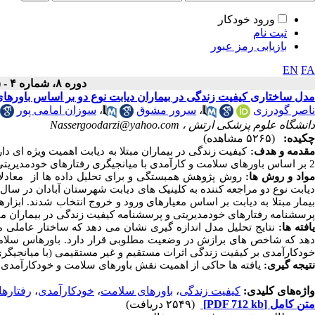
ورود خودکار
ثبت نام
بازیابی رمز عبور
EN
FA
دوره ۸، شماره ۴ - ( ۸-۱۳۹۹ )
مدل ساختاری کیفیت زندگی در بیماران دیابت نوع دو بر اساس باورها
ناصر گودرزی
،
سرور مشوق
،
سوزان امامی پور
دانشگاه علوم پزشکی ارتش ،
Nassergoodarzi@yahoo.com
چکیده:
(۵۲۶۵ مشاهده)
قدمه و هدف:
کیفیت زندگی در بیماران مبتلا به دیابت اهمیت ویژه ای د
2 بر اساس باورهای سلامت و کارآمدی با میانجیگری رفتارهای خودمدیریتی می باشد.
واد و روش ها:
روش پژوهش همبستگی و برای تحلیل داده ها از معادلات
بیمار مبتلا به دیابت بر اساس معیارهای ورود و خروج انتخاب شدند. ابز
پرسشنامه رفتارهای خودمدیریتی و پرسشنامه کیفیت زندگی در بیماران مبت
افته ها:
نتایج تحلیل مدل اندازه گیری نشان می دهد که ساختار عاملی
دهد که شاخص های برازش در وضعیت مطلوبی قرار دارد. باورهاس سلامت بر
خودکارآمدی بر کیفیت زندگی اثرات مستقیم و غیر مستقیمی (با میانجیگری
نتیجه گیری:
یافته ها حاکی از اهمیت نقش باورهای سلامت و خودکارآمدی در
واژه‌های کلیدی:
کیفیت زندگی
،
باورهای سلامت
،
خودکارآمدی
،
رفتارها
متن کامل
[PDF 712 kb]
(۲۵۴۹ دریافت)