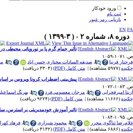
ورود خودکار
ثبت نام
بازیابی رمز عبور
EN
FA
دوره ۸، شماره ۲ - ( ۳-۱۳۹۹ )
تأثیر حمام گرم پا بر نوروپاتی محیطی در م
ص. ۱۰۷۱-۱۰۵۹
فرحناز فرنیا
،
صدیقه السادات مختاری حسن اباد
،
مس
چکیده
(۵۹۷۷ مشاهده)
|
متن کامل (PDF)
(۳۳۰۴ دریافت)
پیش‌بینی اضطراب کرونا ویروس بر اساس
ص. ۱۰۸۳-۱۰۷۲
آزیتا امیرفخرایی
،
مرجان معصومی‌فرد
،
بهرنگ اسماعیلی
چکیده
(۱۱۶۶۶ مشاهده)
|
متن کامل (PDF)
(۹۲۲۴ دریافت)
تاثیر آموزش خودمدیریتی بر استرس، سلام
ص. ۱۰۹۵-۱۰۸۴
غلام‌رضا ثناگوی محرر
،
محمود شیرازی
،
فرهاد کهرا
چکیده
(۶۸۸۶ مشاهده)
|
متن کامل (PDF)
(۳۱۳۲ دریافت)