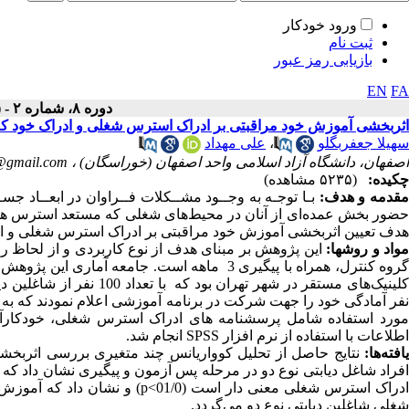
ورود خودکار
ثبت نام
بازیابی رمز عبور
EN
FA
دوره ۸، شماره ۲ - ( ۳-۱۳۹۹ )
اثربخشی آموزش خود مراقبتی بر ادراک استرس شغلی و ادراک خود کارآ
سهیلا جعفربگلو
،
علی مهداد
اصفهان، دانشگاه آزاد اسلامی واحد اصفهان (خوراسگان) ،
@gmail.com
چکیده:
(۵۲۳۵ مشاهده)
قدمه و هدف:
بـا توجـه به وجــود مشــکلات فــراوان در ابعــاد جســم
حضور بخش عمده‌ای از آنان در محیط‌های شغلی که مستعد استرس هستند
هدف تعیین اثربخشی آموزش خود مراقبتی بر ادراک استرس شغلی و ادرا
واد و روشها:
این پژوهش بر مبنای هدف از نوع کاربردی و از لحاظ 
گروه کنترل، همراه با پیگیری 3 ماهه است. جامعه
مورد استفاده شامل پرسشنامه های ادراک استرس شغلی، خودکارآم
اطلاعات با استفاده از نرم افزار
SPSS
انجام شد.
افته‌ها:
نتایج حاصل از تحلیل کوواریانس چند متغیری بررسی اثربخ
افراد شاغل دیابتی نوع دو در مرحله پس آزمون و پیگیری نشان داد که
دراک استرس شغلی معنی دار است (01/0>
p
) و نشان داد که آموزش
شغلی شاغلین دیابتی نوع دو می‌گردد.