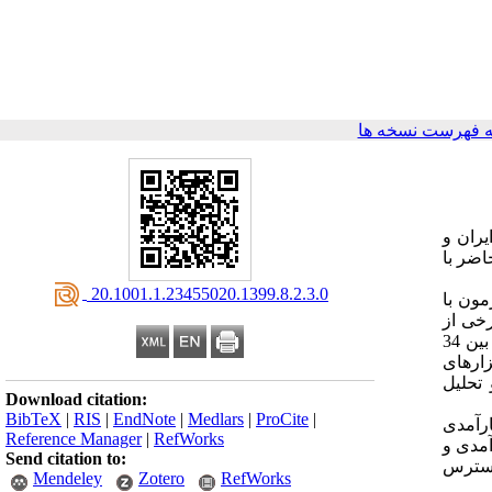
 فهرست نسخه ها
یران و
اضر با
‎ 20.1001.1.23455020.1399.8.2.3.0
ون با
برخی از
کلینیک‌های مستقر در شهر تهران بود که با تعداد 100 نفر از شاغلین دیابتی نوع دو جهت شرکت در فرایند پژوهش تماس گرفته شد و از این بین 34
ارده شدند. ابزارهای
تحلیل
Download citation:
BibTeX
|
RIS
|
EndNote
|
Medlars
|
ProCite
|
رآمدی
Reference Manager
|
RefWorks
آمدی و
Send citation to:
 استرس
Mendeley
Zotero
RefWorks