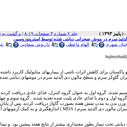
جلد ۲ شماره ۳ صفحات ۱۹-۸
|
برگشت به 
دی آلدئید سرم در موش صحرایی دیابتی شده توسط استرپتوزوسین
جیان شهری
،
الهام واعظی
،
داریوش سعادتی
،
عب
hajinezhad
 و پاکستان برای کاهش اثرات ناشی از بیماریهای متابولیک کاربرد داشته
ر میزان گلوکز سرم و سطح مالون دی آلدئید سرم در موش­های دیابتی شده 
ه چهار گروه تقسیم شدند. گروه اول به عنوان گروه کنترل، غذای عادی دریافت کردند
گروه اول و دوم با غذای عادی پلیت شده تغذیه شدند . گروه سوم و چها
با دوز 100 و 200 میلی گرم بر کیلوگرم وزن بدن به مدت شش هفته بصورت گاواژ دریافت کردند. پس از پا
آزمایش، از قلب رت­ها خونگیری شد و سطح گلوکز سرم ،لیپوپروتئین و میزان مالون دی آلدئید سرم ( MDA ) اندازه­گیری و به 
تی تحت تیمار بطور معنی­داری بیشتر از نتایج هفته پیشین بود. و تیمار 