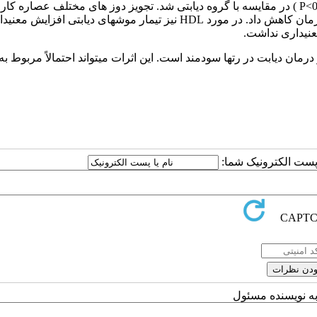
عصاره کارلا در گروههای دیابتی سبب کاهش معنی­دار گلوکز سرم ( P<0.05 ) در مقایسه با گروه دیابتی شد. تجویز دوز های مختلف عصاره کا
بطور معنی­داری سطح مالون دی آلدئید را نسبت به گروه دیابتی بدون درمان کاهش داد. در مورد HDL نیز تیمار موش­های دیابتی اف
رمان دیابت در رت­ها سودمند است. این اثرات می­تواند احتمالاً مربوط به
ا پست الکترونیک شما:
به نویسنده مسئول