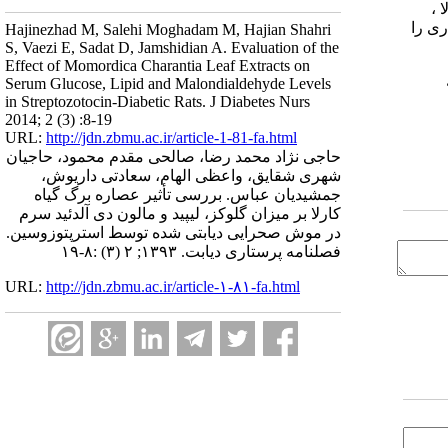
رلا ،
زایش معنی­داری را
Hajinezhad M, Salehi Moghadam M, Hajian Shahri
S, Vaezi E, Sadat D, Jamshidian A. Evaluation of the
Effect of Momordica Charantia Leaf Extracts on
Serum Glucose, Lipid and Malondialdehyde Levels
in Streptozotocin-Diabetic Rats. J Diabetes Nurs
2014; 2 (3) :8-19
URL:
http://jdn.zbmu.ac.ir/article-1-81-fa.html
حاجی نژاد محمد رضا، صالحی مقدم محمود، حاجیان
شهری شقایق، واعظی الهام، سعادتی داریوش،
جمشیدیان عباس. بررسی تأثیر عصاره برگ گیاه
کارلا بر میزان گلوکز، لیپید و مالون دی آلدئید سرم
در موش صحرایی دیابتی شده توسط استرپتوزوسین.
فصلنامه پرستاری دیابت. ۱۳۹۳; ۲ (۳) :۸-۱۹
URL:
http://jdn.zbmu.ac.ir/article-۱-۸۱-fa.html