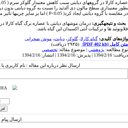
در مقایسه با گروه دیابتی ایجاد کرد( P<0.05 ) اما بر سایر چربی­ها تأثیر معنی­داری نداشت.
بحث و نتیجه­گیری:
درمان موش­های دیابتی با عصاره برگ گیاه کارلا در د
فلاونوئید ها و ترکیبات آنتی اکسیدان این گیاه باشد.
واژه‌های کلیدی:
گیاه کارلا
،
گلوکز
،
دیابت
،
موش صحرایی
متن کامل
[PDF 402 kb]
(۲۹۴۵ دریافت)
نوع مطالعه:
پژوهشي
| موضوع مقاله:
تخصصي
دریافت: 1394/2/16 | پذیرش: 1394/2/16 | انتشار: 1394/2/16
ارسال نظر درباره این مقاله : نام کاربری ی
ارسال پیام 