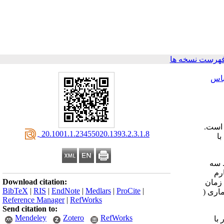
فهرست نسخه ها
اس
 است.
‎ 20.1001.1.23455020.1393.2.3.1.8
با
. سه
رم
Download citation:
یان زمان
BibTeX
|
RIS
|
EndNote
|
Medlars
|
ProCite
|
کمک آزمون­های آماری (
Reference Manager
|
RefWorks
Send citation to:
Mendeley
Zotero
RefWorks
با