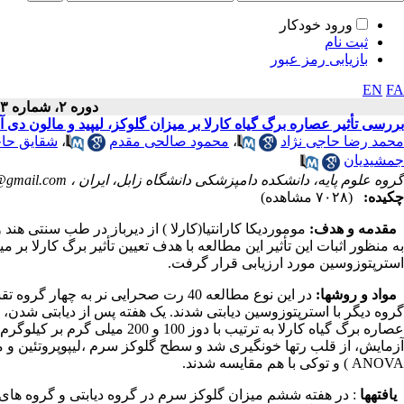
ورود خودکار
ثبت نام
بازیابی رمز عبور
EN
FA
دوره ۲، شماره ۳ - ( پاييز ۱۳۹۳ )
بررسی تأثیر عصاره برگ گیاه کارلا بر میزان گلوکز، لیپید و مالون 
محمد رضا حاجی نژاد
،
محمود صالحی مقدم
،
شقایق حا
جمشیدیان
گروه علوم پایه، دانشکده دامپزشکی دانشگاه زابل، ایران ،
@gmail.com
چکیده:
(۷۰۲۸ مشاهده)
مقدمه و هدف:
موموردیکا کارانتیا(کارلا ) از دیرباز در طب سنتی هند
به منظور اثبات این تأثیر این مطالعه با هدف تعیین تأثیر برگ کارلا ب
استرپتوزوسین مورد ارزیابی قرار گرفت.
مواد و روش­ها:
در این نوع مطالعه 40 رت صحرایی نر ب
گروه دیگر با استرپتوزوسین دیابتی شدند. یک هفته پس از دیابتی شدن، 
عصاره برگ گیاه کارلا به ترتیب 
ANOVA ) و توکی با هم مقایسه شدند.
یافته­ها
: در هفته ششم میزان گلوکز سرم در گروه دیابتی و گروه های دیاب