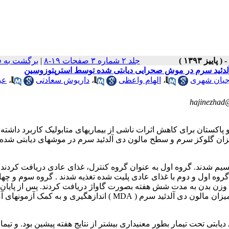
جلد ۲ شماره ۳ صفحات ۱۹-۸
|
برگشت به 
دی آلدئید سرم در موش صحرایی دیابتی شده توسط استرپتوزوسین
جیان شهری
،
الهام واعظی
،
داریوش سعادتی
،
عب
hajinezhad
 و پاکستان برای کاهش اثرات ناشی از بیماریهای متابولیک کاربرد داشته
ر میزان گلوکز سرم و سطح مالون دی آلدئید سرم در موش­های دیابتی شده 
ه چهار گروه تقسیم شدند. گروه اول به عنوان گروه کنترل، غذای عادی دریافت کردند
گروه اول و دوم با غذای عادی پلیت شده تغذیه شدند . گروه سوم و چها
با دوز 100 و 200 میلی گرم بر کیلوگرم وزن بدن به مدت شش هفته بصورت گاواژ دریافت کردند. پس از پا
آزمایش، از قلب رت­ها خونگیری شد و سطح گلوکز سرم ،لیپوپروتئین و میزان مالون دی آلدئید سرم ( MDA ) اندازه­گیری و به 
تی تحت تیمار بطور معنی­داری بیشتر از نتایج هفته پیشین بود. و تیمار 