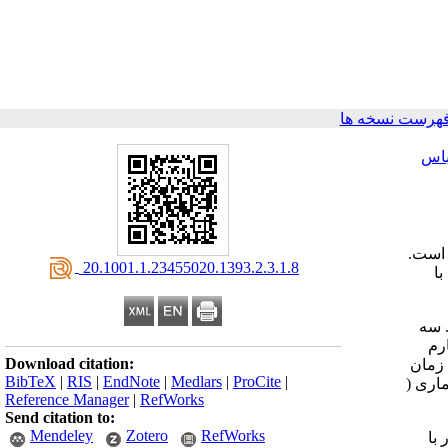
فهرست نسخه ها
اس
 است.
‎ 20.1001.1.23455020.1393.2.3.1.8
با
. سه
رم
Download citation:
یان زمان
BibTeX
|
RIS
|
EndNote
|
Medlars
|
ProCite
|
کمک آزمون­های آماری (
Reference Manager
|
RefWorks
Send citation to:
Mendeley
Zotero
RefWorks
با