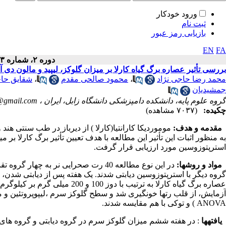
ورود خودکار
ثبت نام
بازیابی رمز عبور
EN
FA
دوره ۲، شماره ۳ - ( پاييز ۱۳۹۳ )
بررسی تأثیر عصاره برگ گیاه کارلا بر میزان گلوکز، لیپید و مالون 
محمد رضا حاجی نژاد
،
محمود صالحی مقدم
،
شقایق حا
جمشیدیان
گروه علوم پایه، دانشکده دامپزشکی دانشگاه زابل، ایران ،
@gmail.com
چکیده:
(۷۰۳۷ مشاهده)
مقدمه و هدف:
موموردیکا کارانتیا(کارلا ) از دیرباز در طب سنتی هند
به منظور اثبات این تأثیر این مطالعه با هدف تعیین تأثیر برگ کارلا ب
استرپتوزوسین مورد ارزیابی قرار گرفت.
مواد و روش­ها:
در این نوع مطالعه 40 رت صحرایی نر ب
گروه دیگر با استرپتوزوسین دیابتی شدند. یک هفته پس از دیابتی شدن، 
عصاره برگ گیاه کارلا به ترتیب 
ANOVA ) و توکی با هم مقایسه شدند.
یافته­ها
: در هفته ششم میزان گلوکز سرم در گروه دیابتی و گروه های دیاب