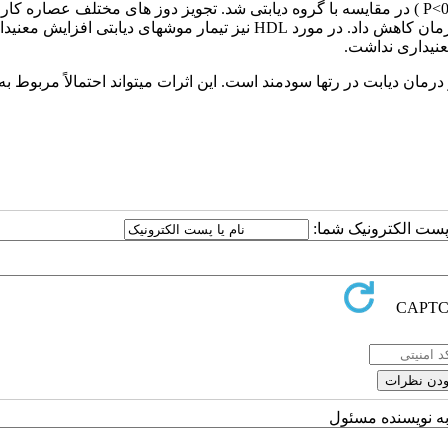
عصاره کارلا در گروههای دیابتی سبب کاهش معنی­دار گلوکز سرم ( P<0.05 ) در مقایسه با گروه دیابتی شد. تجویز دوز های مختلف عصاره کا
بطور معنی­داری سطح مالون دی آلدئید را نسبت به گروه دیابتی بدون درمان کاهش داد. در مورد HDL نیز تیمار موش­های دیابتی اف
رمان دیابت در رت­ها سودمند است. این اثرات می­تواند احتمالاً مربوط به
ا پست الکترونیک شما:
به نویسنده مسئول