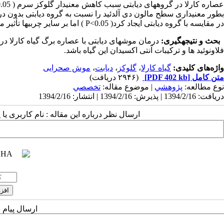
در مقایسه با گروه دیابتی ایجاد کرد( P<0.05 ) اما بر سایر چربی­ها تأثیر معنی­داری نداشت.
بحث و نتیجه­گیری:
درمان موش­های دیابتی با عصاره برگ گیاه کارلا در د
فلاونوئید ها و ترکیبات آنتی اکسیدان این گیاه باشد.
واژه‌های کلیدی:
گیاه کارلا
،
گلوکز
،
دیابت
،
موش صحرایی
متن کامل
[PDF 402 kb]
(۲۹۴۶ دریافت)
نوع مطالعه:
پژوهشي
| موضوع مقاله:
تخصصي
دریافت: 1394/2/16 | پذیرش: 1394/2/16 | انتشار: 1394/2/16
ارسال نظر درباره این مقاله : نام کاربری ی
ارسال پیام 