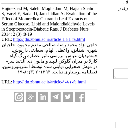
رلا ،
زایش معنی­داری را
Hajinezhad M, Salehi Moghadam M, Hajian Shahri
S, Vaezi E, Sadat D, Jamshidian A. Evaluation of the
Effect of Momordica Charantia Leaf Extracts on
Serum Glucose, Lipid and Malondialdehyde Levels
in Streptozotocin-Diabetic Rats. J Diabetes Nurs
2014; 2 (3) :8-19
URL:
http://jdn.zbmu.ac.ir/article-1-81-fa.html
حاجی نژاد محمد رضا، صالحی مقدم محمود، حاجیان
شهری شقایق، واعظی الهام، سعادتی داریوش،
جمشیدیان عباس. بررسی تأثیر عصاره برگ گیاه
کارلا بر میزان گلوکز، لیپید و مالون دی آلدئید سرم
در موش صحرایی دیابتی شده توسط استرپتوزوسین.
فصلنامه پرستاری دیابت. ۱۳۹۳; ۲ (۳) :۸-۱۹
URL:
http://jdn.zbmu.ac.ir/article-۱-۸۱-fa.html