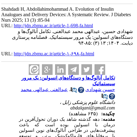
Shahdadi H, Abdollahimohammad A. Evolution of Insulin
Analogues and Delivery Devices: A Systematic Review. J Diabetes
Nurs 2025; 13 (3) :85-94
URL:
http://jdn.zbmu.ac.ir/article-1-698-fa.html
شهدادی حسین، عبدالهی محمد عبدالغنی. تکامل آنالوگ‌ها و
دستگاه‌های انسولین: یک مرور سیستماتیک. فصلنامه پرستاری
دیابت. ۱۴۰۴; ۱۳ (۳) :۸۵-۹۴
URL:
http://jdn.zbmu.ac.ir/article-۱-۶۹۸-fa.html
تکامل آنالوگ‌ها و دستگاه‌های انسولین: یک مرور
سیستماتیک
حسین شهدادی
،
عبدالغنی عبدالهی محمد
دانشگاه علوم پزشکی زابل ،
abdalqani@gmail.com
چکیده:
(۶۳۵ مشاهده)
مقدمه:
دهه گذشته شاهد یک دوران تحول‌آفرین در
درمان با انسولین بوده است که باعث
پیشرفت‌هایی در طراحی آنالوگ‌های نوین انسولین
با پروفایل‌های فارماکوکینتیک برتر، و توسعه