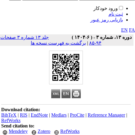
ورود خودکار
ثبت نام
بازیابی رمز عبور
EN
F
دوره ۱۳، شماره ۳ - ( ۶-۱۴۰۴ )
جلد ۱۳ شماره ۳ صفحات
۹۴-۸۵
|
برگشت به فهرست نسخه ها
Download citation:
BibTeX
|
RIS
|
EndNote
|
Medlars
|
ProCite
|
Reference Manager
|
RefWorks
Send citation to:
Mendeley
Zotero
RefWorks