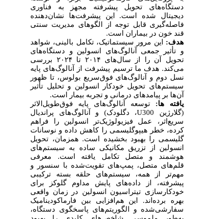
دستگاه‌های تحویل پیشرفته مجهز به فناوری
دیجیتال شده است. این پیشرفت‌ها نشان‌دهنده
فاصله‌گیری قابل توجه از الگوهای مدیریت سنتی
قند خون در بیماران است.
هدف:
این مرور سیستماتیک، تکامل بالینی، شواهد
و تأثیر جمعی آنالوگ‌های انسولین و دستگاه‌های
تحویل آن را از سال‌های ۲۰۱۴ تا ۲۰۲۴ بررسی
می‌کند. هدف ما ترسیم پیشرفت از آنالوگ‌های پایه
نسل دوم و آنالوگ‌های فوق‌سریع بولوس، تا ظهور
سیستم‌های تحویل خودکار انسولین و تحلیل تأثیر
آن‌ها بر پیامدهای درمانی و تجربه بیمار است.
یافته ها:
توسعه آنالوگ‌های پایه فوق‌طویل‌الاثر
(گلارژین
U300
، دگلودک) و آنالوگ‌های پراندیال
سریع‌اثر، عمل فیزیولوژیک‌تر انسولین را فراهم
کرده، خطر هیپوگلیسمی را کاهش داده و نوسانات
گلیسمی را بهبود بخشیده است. همزمان، تحویل
انسولین از تزریق مکانیکی ساده به سیستم‌های
هوشمند و متصل تکامل یافته است. معرفی
قلم‌های متصل، پمپ‌های تقویت‌شده با سنسور و
مهم‌تر از همه، سیستم‌های حلقه بسته ترکیبی
پیشرفته، از داده‌های پایش مداوم گلوکز برای
خودکارسازی تیتراسیون انسولین در زمان واقعی
بهره برده‌اند. این هم‌افزایی بین فارماکودینامیک
سفارشی‌شده و الگوریتم‌های پاسخگوی دستگاه،
به‌طور ملموسی شاخص‌های کلیدی را بهبود