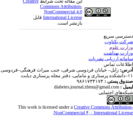
این مقاله تحت شرایط
Creative
Commons Attribution-
NonCommercial 4.0
International License
قابل
بازنشر است.
ترسی سریع
کت یکتاوب
ارت علوم
ارت بهداشت
مانه ارزیابی نشریات
لاعات تماس
رس:
زابل– خیابان فردوسی شرقی، جنب میراث فرهنگی–فردوسی
دفتر مجله پرستاری دیابت
دوق پستی :
۹۸۶۱۷۳۴۱۷۴
میل :
diabetes.journal.zbmu@gmail.com
که‌های اجتمایی
This work is licensed under a
Creative Commons Attributio
.
NonCommercial ۴,۰ International Licen