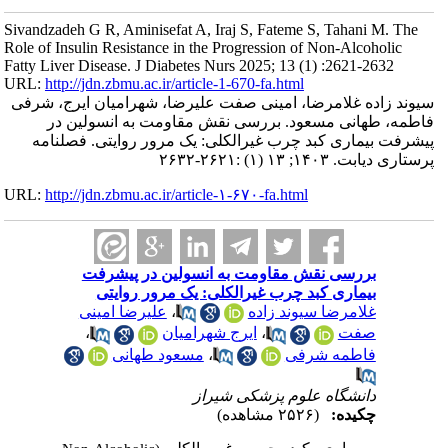
Sivandzadeh G R, Aminisefat A, Iraj S, Fateme S, Tahani M. The
Role of Insulin Resistance in the Progression of Non-Alcoholic
Fatty Liver Disease. J Diabetes Nurs 2025; 13 (1) :2621-2632
URL:
http://jdn.zbmu.ac.ir/article-1-670-fa.html
سیوند زاده غلامرضا، امینی صفت علیرضا، شهرامیان ایرج، شرفی
فاطمه، طهانی مسعود. بررسی نقش مقاومت به انسولین در
پیشرفت بیماری کبد چرب غیرالکلی: یک مرور روایتی. فصلنامه
پرستاری دیابت. ۱۴۰۳; ۱۳ (۱) :۲۶۲۱-۲۶۳۲
URL:
http://jdn.zbmu.ac.ir/article-۱-۶۷۰-fa.html
بررسی نقش مقاومت به انسولین در پیشرفت
بیماری کبد چرب غیرالکلی: یک مرور روایتی
غلامرضا سیوند زاده
،
علیرضا امینی
صفت
،
ایرج شهرامیان
،
فاطمه شرفی
،
مسعود طهانی
دانشگاه علوم پزشکی شیراز
چکیده:
(۲۵۲۶ مشاهده)