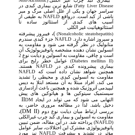
بیماری کبد چرب غیر الکلی
Non-Alcoholic
(
شایع ترین بیماری کبدی در
)
Fatty Liver Disease
سراسر جهان و یکی از علل اصلی مرگ و میر
ناشی از کبد است. درواقع
NAFLD
به طیفی از
آسیب های کبدی از استئاتوز ساده تا
استئاتوهپاتیت غیر الکلی
)،
فیبروز پیشرفته
)
Nonalcoholic steatohepatitis
(
و سیروز اشاره دارد.
NAFLD
جزء کبدی سندرم
متابولیک در نظر گرفته می شود و مقاومت به
انسولین نشان دهنده مشخصه پاتوفیزیولوژیک آن
است و چاقی، مقاومت به انسولین و دیابت نوع 2
عوامل خطر رایج برای
)
Diabetes mellitus II
(
بیماری پیشرونده کبدی در
NAFLD
هستند.
همچنین شواهد نشان
داده است که
NAFLD
مقاومت به انسولین کبدی و محیطی را تشدید
می کند، افراد مبتلا به آن مستعد ابتلا به دیس
لیپیدمی آتروژنیک شده و همچنین باعث آزادسازی
سیستمیک سیتوکین ها و هپاتوکین های پیش
II
التهابی می شود که می تواند در ایجاد
DM
دخیل باشد. لذا در مطالعه مروری حاضر، به
)
DM II
(
بررسی ارتباط میان دیابت نوع دوم
،
مقاومت به انسولین و بیماری کبد چرب غیرالکلی
(
NAFLD
)
پرداخته شد. در این مقاله، ضمن تبیین
پاتوفیزیولوژی مشترک این اختلالات، سایر عوامل
مؤثر در تشدید و پیشرفت
NAFLD
نیز مورد