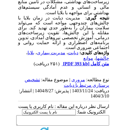
زیرساخت‌های بهداشتی، مشکلات در تأمین منابع
مالی و انسانی و عدم آمادگی سیستم‌های
بهداشتی برای مواجهه با بلایا است.
نتیجه گیری
: مدیریت دیابت در زمان بلایا با
چالش‌های چندوجهی مواجه است که می‌تواند
سلامت بیماران را به‌طور جدی تهدید کند. برای
مقابله با این چالش‌ها، تقویت زیرساخت‌های
درمانی، آموزش تخصصی نیروهای امدادی، تدوین
برنامه‌های اضطراری و ارائه حمایت روانی و
اجتماعی ضروری است
.
واژه‌های کلیدی:
دیابت
،
مدیریت بیماری
،
بلایا
،
چالشها
،
موانع
متن کامل
[PDF 393 kb]
(۲۵۱ دریافت)
نوع مطالعه:
مروری
| موضوع مقاله:
تشخیص
پرستاری مرتبط با دیابت
دریافت: 1403/11/24 | پذیرش: 1404/8/27 | انتشار:
1404/3/10
ارسال نظر درباره این مقاله : نام کاربری یا پست
الکترونیک شما: