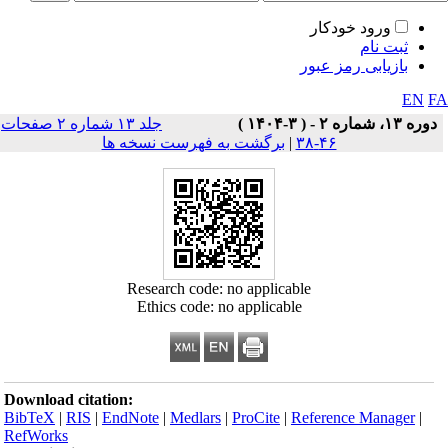
ورود خودکار
ثبت نام
بازیابی رمز عبور
EN
F
دوره ۱۳، شماره ۲ - ( ۳-۱۴۰۴ )
جلد ۱۳ شماره ۲ صفحات
۴۶-۳۸
|
برگشت به فهرست نسخه ها
Research code: no applicable
Ethics code: no applicable
Download citation:
BibTeX
|
RIS
|
EndNote
|
Medlars
|
ProCite
|
Reference Manager
|
RefWorks