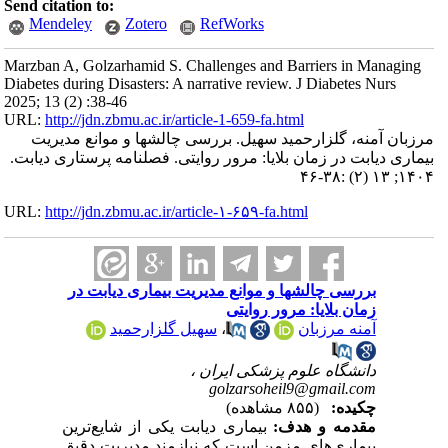
Send citation to:
Mendeley
Zotero
RefWorks
Marzban A, Golzarhamid S. Challenges and Barriers in Managing
Diabetes during Disasters: A narrative review. J Diabetes Nurs
2025; 13 (2) :38-46
URL:
http://jdn.zbmu.ac.ir/article-1-659-fa.html
مرزبان آمنه، گلزارحمید سهیل. بررسی چالشها و موانع مدیریت
بیماری دیابت در زمان بلایا: مرور روایتی. فصلنامه پرستاری دیابت.
۱۴۰۴; ۱۳ (۲) :۳۸-۴۶
URL:
http://jdn.zbmu.ac.ir/article-۱-۶۵۹-fa.html
بررسی چالشها و موانع مدیریت بیماری دیابت در
زمان بلایا: مرور روایتی
آمنه مرزبان
،
سهیل گلزارحمید
دانشگاه علوم پزشکی ایران ،
golzarsoheil9@gmail.com
چکیده:
(۸۵۵ مشاهده)
مقدمه و هدف:
بیماری دیابت یکی از شایع‌ترین
بیماری‌های مزمن است که نیازمند مدیریت دقیق