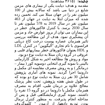
چکیده:
(۴۶۱۵ مشاهده)
مقدمه و هدف: دیابت یکی از بیماری های مزمن
شایع در دنیا می باشد که سالانه بیش از 100
میلیون نفر را در جهان مبتلا می کند. تخمین زده
شده که میزان ابتلا به دیابت در جهان از 463
میلیون نفر در سال 2019 به 578 میلیون نفر تا
سال 2030 برسد. با کنترل فاکتورهای خطر در
این بیماران می توان از بروز عوارض حاد و مزمن
آن پیشگیری نمود. هدف از این مطالعه بررسی
تاثیر همزمان عصاره پوست درخت کاج دریایی
فرانسوی با نام تجاری "الیگوپین" در کنترل LDL
و HDL بعنوان فاکتورهای خطر بیماریهای قلبی و
عروقی در گروه زنان مبتلا به دیابت نوع دو بود.
مواد و روش ها: مطالعه اخیر به شکل کارآزمایی
بالینی با نمونه گیری انتخابی دوسویه کور ( بیمار –
درمانگر ) و به روش مصرف مقایسه ای مکمل و
دارونما اجرا گردید. نمونه های آماری پژوهش
شامل 30 نفر زن مبتلا به دیابت نوع دو بوده که
در طول شش هفته پژوهش، تحت نظر پزشک
معالج علاوه بر درمان طبی، اقدام به مصرف
همزمان مکمل یا دارونما در دو گروه 15 نفره را
داشتند. نمونه گیری آزمایشگاهی قبل و پس از
مداخله انجام پذیرفت. به منظور کنترل نرمال
بودن توزیع داده­ها، از آزمون " کلموگروف