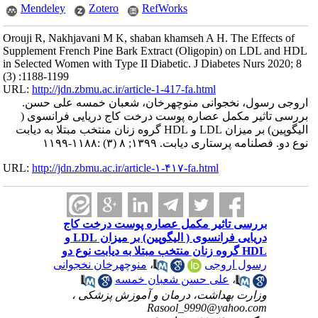
Mendeley
Zotero
RefWorks
Orouji R, Nakhjavani M K, shaban khamseh A H. The Effects of
Supplement French Pine Bark Extract (Oligopin) on LDL and HDL
in Selected Women with Type II Diabetic. J Diabetes Nurs 2020; 8
(3) :1188-1199
URL:
http://jdn.zbmu.ac.ir/article-1-417-fa.html
اروجی رسول، نخجوانی منوچهرخان، شعبان خمسه علی حسن.
بررسی تاثیر مکمل عصاره پوست درخت کاج دریایی فرانسوی (
الیگوپین) بر میزان LDL و HDL گروه زنان منتخب مبتلا به دیابت
نوع دو. فصلنامه پرستاری دیابت. ۱۳۹۹; ۸ (۳) :۱۱۸۸-۱۱۹۹
URL:
http://jdn.zbmu.ac.ir/article-۱-۴۱۷-fa.html
بررسی تاثیر مکمل عصاره پوست درخت کاج
دریایی فرانسوی ( الیگوپین) بر میزان LDL و
HDL گروه زنان منتخب مبتلا به دیابت نوع دو
رسول اروجی
،
منوچهرخان نخجوانی
،
علی حسن شعبان خمسه
وزارت بهداشت، درمان و آموزش پزشکی ،
Rasool_9990@yahoo.com