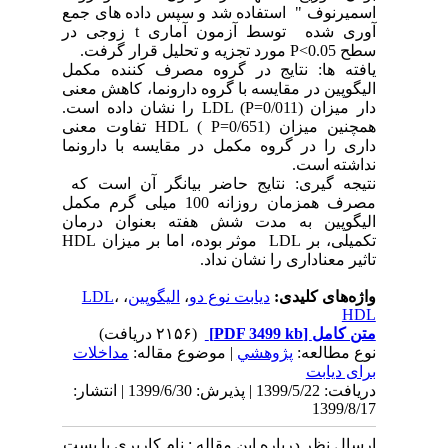
اسمیرنوف " استفاده شد و سپس داده های جمع
آوری شده توسط آزمون آماری t زوجی در
سطح 0.05>P مورد تجزیه و تحلیل قرار گرفت.
یافته ها: نتایج در گروه مصرف کننده مکمل
الیگوپین در مقایسه با گروه دارونما، کاهش معنی
دار میزان LDL (P=0/011) را نشان داده است.
همچنین میزان HDL ( P=0/651) تفاوت معنی
داری را در گروه مکمل در مقایسه با دارونما
نداشته است.
نتیجه گیری: نتایج حاضر بیانگر آن است که
مصرف همزمان روزانه 100 میلی گرم مکمل
الیگوپین به مدت شش هفته بعنوان درمان
تکمیلی، بر LDL موثر بوده، اما بر میزان HDL
تاثیر معناداری را نشان نداد.
واژه‌های کلیدی:
دیابت نوع دو
،
الیگوپین
،
،
LDL
HDL
متن کامل
[PDF 3499 kb]
(۲۱۵۶ دریافت)
نوع مطالعه:
پژوهشي
| موضوع مقاله:
مداخلات
برای دیابت
دریافت: 1399/5/22 | پذیرش: 1399/6/30 | انتشار:
1399/8/17
ارسال نظر درباره این مقاله : نام کاربری یا پست