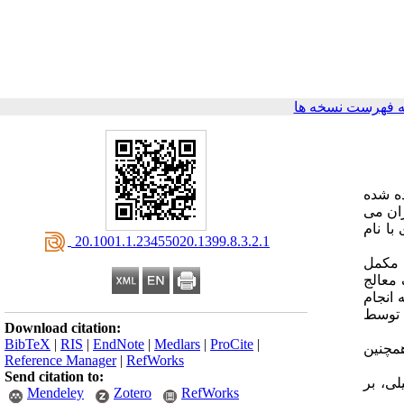
 فهرست نسخه ها
ند. تخمین زده شده
 در این بیماران می
ا نام
‎ 20.1001.1.23455020.1399.8.3.2.1
ی مکمل
پزشک معالج
 مداخله انجام
 توسط
Download citation:
BibTeX
|
RIS
|
EndNote
|
Medlars
|
ProCite
|
LDL (P=) را نشان داده است. همچنین
Reference Manager
|
RefWorks
Send citation to:
 تکمیلی، بر
Mendeley
Zotero
RefWorks