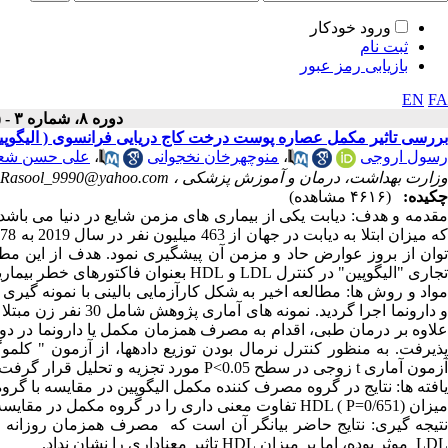
ورود خودکار
ثبت نام
بازیابی رمز عبور
EN
FA
دوره ۸، شماره ۳ - ( ۶-۱۳۹۹ )
بررسی تاثیر مکمل عصاره پوست درخت کاج دریایی فرانسوی ( الیگوپین) بر میزان LDL و HDL گروه زنان منتخب مبت
رسول اروجی
،
منوچهرخان نخجوانی
،
علی حسن شعب
وزارت بهداشت، درمان و آموزش پزشکی ،
Rasool_9990@yahoo.com
چکیده:
(۴۶۱۶ مشاهده)
توان از بروز عوارض حاد و مزمن آن پیشگیری نمود. هدف از این مط
تجاری "الیگوپین" در کنترل LDL و HDL بعنوان فاکتورهای خطر بیماریهای قلبی و عروقی در گروه زنان مبتلا به دیابت نوع دو بود.
مواد و روش ها: مطالعه اخیر به شکل کارآزمایی بالینی با نمونه گیر
و دارونما اجرا گردی
پذیرفت. به منظور کنترل نرمال بودن توزیع داده­ها، از آزمون "
آزمون آماری t زوجی در سطح 0.05>P مورد تجزیه و تحلیل قرار گرفت.
میزان HDL ( P=0/651) تفاوت معنی داری را در گروه مکمل در مقایسه با دارونما نداشته است.
LDL موثر بوده، اما بر میزان HDL تاثیر معناداری را نشان نداد.