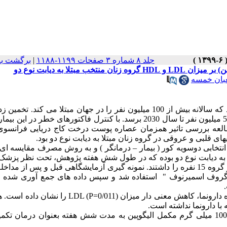
جلد ۸ شماره ۳ صفحات ۱۱۹۹-۱۱۸۸
|
برگشت به
لا به دیابت نوع دو
ان خمسه
مقدمه و هدف: دیابت یکی از بیماری های مزمن شایع در دنیا می باشد که سالانه بیش از 100 میلیون نفر را در جهان مبتلا می ک
که میزان ابتلا به دیابت در جهان از 463 میلیون نفر در سال 2019 به 578 میلیون نفر تا سال 2030 برسد. با کنترل فاکتورهای خطر
العه بررسی تاثیر همزمان عصاره پوست درخت کاج دریایی فرانسوی ب
ی انتخابی دوسویه کور ( بیمار – درمانگر ) و به روش مصرف مقایسه ا
د. نمونه های آماری پژوهش شامل 30 نفر زن مبتلا به دیابت نوع دو بوده که در طول شش هفته پژوهش، تحت نظر 
علاوه بر درمان طبی، اقدام به مصرف همزمان مکمل یا دارونما در دو گروه 15 نفره را داشتند. نمونه گیری آزمایشگاهی قبل و پس از
 کلموگروف اسمیرنوف " استفاده شد و سپس داده های جمع آوری شده
یافته ها: نتایج در گروه مصرف کننده مکمل الیگوپین در مقایسه با گروه دارونما، کاهش معنی دار میزان 0/011
نتیجه گیری: نتایج حاضر بیانگر آن است که مصرف همزمان روزانه 100 میلی گرم مکمل الیگوپین به مدت شش هفته بعنوان درمان