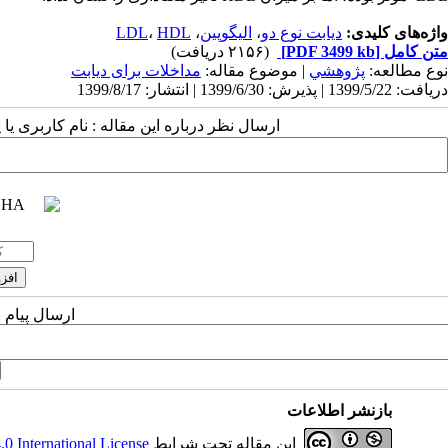
واژه‌های کلیدی:
دیابت نوع دو
،
الیگوپین
،
HDL
،
LDL
متن کامل
[PDF 3499 kb]
(۲۱۵۶ دریافت)
نوع مطالعه:
پژوهشي
| موضوع مقاله:
مداخلات برای دیابت
دریافت: 1399/5/22 | پذیرش: 1399/6/30 | انتشار: 1399/8/17
ارسال نظر درباره این مقاله : نام کاربری ی
ارسال پیام 
بازنشر اطلاعات
این مقاله تحت شرایط
 International License