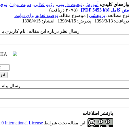
واژه‌های کلیدی:
آموزش
،
تبعیت دارویی
،
رژیم غذایی
،
دیابت نوع 1
،
نوجو
متن کامل
[PDF 5453 kb]
(۳۰۷۵ دریافت)
نوع مطالعه:
پژوهشي
| موضوع مقاله:
توصیه تغذیه برای دیابت
دریافت: 1398/3/13 | پذیرش: 1398/4/15 | انتشار: 1398/4/15
ارسال نظر درباره این مقاله : نام کاربری ی
ارسال پیام 
بازنشر اطلاعات
این مقاله تحت شرایط
 International License