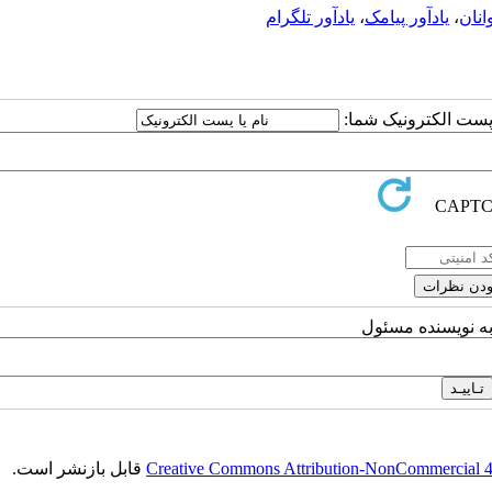
انان
،
یادآور پیامک
،
یادآور تلگرام
ا پست الکترونیک شما:
به نویسنده مسئول
Creative Commons Attribution-NonCommercial 4.0
قابل بازنشر است.