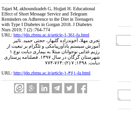
Tajari M, akhoundzadeh G, Hojjati H. Educational
Effect of Short Message Service and Telegram
Reminders on Adherence to the Diet in Teenagers
with Type I Diabetes in Gorgan 2018. J Diabetes
Nurs 2019; 7 (2) :764-774
URL:
http://jdn.zbmu.ac.ir/article-1-361-fa.html
تجری مهلا، آخوندزاده گلبهار، حجتی حمید. تاثیر
آموزش سیستم یادآورپیامکی و تلگرام بر تبعیت از
رژیم غذایی نوجوانان مبتلا به بیماری دیابت نوع ۱
شهرستان گرگان در سال ۱۳۹۷. فصلنامه پرستاری
دیابت. ۱۳۹۸; ۷ (۲) :۷۶۴-۷۷۴
URL:
http://jdn.zbmu.ac.ir/article-۱-۳۶۱-fa.html