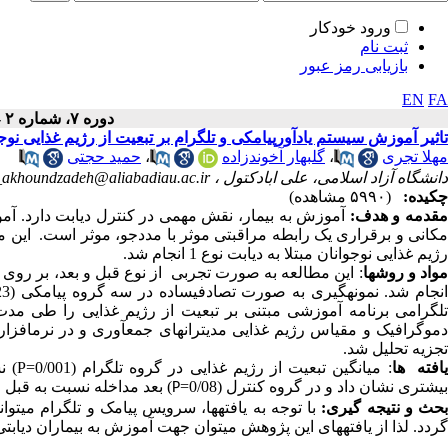
ورود خودکار
ثبت نام
بازیابی رمز عبور
EN
FA
دوره ۷، شماره ۲ - ( ۳-۱۳۹۸ )
تاثیر آموزش سیستم یادآورپیامکی و تلگرام بر تبعیت از رژیم غذایی نوجوانان مبتلا به بیمار
مهلا تجری
،
گلبهار آخوندزاده
،
حمید حجتی
دانشگاه آزاد اسلامی، علی ابادکتول ،
akhoundzadeh@aliabadiau.ac.ir
چکیده:
(۵۹۹۰ مشاهده)
قدمه و هدف:
آموزش به بیمار، نقش مهمی در کنترل دیابت دارد. آ
کانی
و
برقراری
یک
رابطه مراقبتی
موثر
با
مددجو،
موثر
است.
این
م
رژیم غذایی نوجوانان مبتلا به دیابت نوع 1 انجام شد.
واد و روشها
:
این مطالعه به صورت تجربی از نوع قبل و بعد، بر روی 68 نفر از
لگرامی برنامه آموزشی مبتنی بر تبعیت از رژیم غذایی را طی مدت 12 هفته (هر هفته 3 پیام) دریافت نمودند. داده­ها با استفاده از پرسشن
موگرافیک و مقیاس
رژیم ­غذایی­ مدیترانه­ای جمع­آوری و در نرم­افزا
تجزیه تحلیل شد.
افته ها
:
میانگین تبعیت از رژیم غذایی در گروه تلگرام (0/001=
P
) ن
بیشتری نشان داد و در گروه کنترل (0/08=
) بعد مداخله نسبت به قبل م
P
حث و نتیجه گیری:
با توجه به یافته­ها، سرویس پیامک و تلگرام می­تو
گردد. لذا از یافته­های این پژوهش می­توان جهت آموزش به بیماران دیابتی 