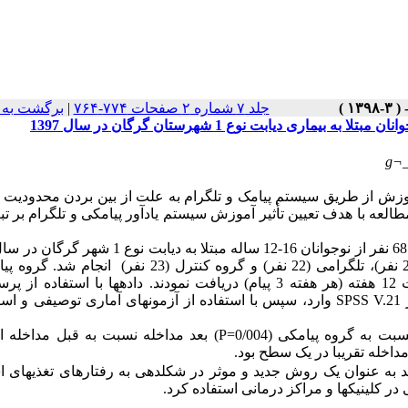
جلد ۷ شماره ۲ صفحات ۷۷۴-۷۶۴
|
برگشت به 
ی دیابت نوع 1 شهرستان گرگان در سال 1397
g¬_
موزش از طریق سیستم پیامک و تلگرام
به علت
از
بین
بردن
محدودیت
طالعه
با
هدف
تعیین
تأثیر
آموزش سیستم یادآور پیامکی و تلگرام بر تب
نوجوانان 16-12 ساله مبتلا
به دیابت نوع 1
انجام شد. نمونه­گیری به صورت تصادفی­ساده در سه گروه پیامکی (23 نفر)، تلگرامی (22 نفر) و گروه کنترل (23 ن
امه
ر
SPSS V.21
وارد، سپس با استفاده از آزمون­های آماری
توصیفی و است
سبت به گروه پیامکی (0/004=
P
) بعد مداخله نسبت به قبل مداخله ا
داخله تقریبا در یک سطح بود.
اند به عنوان یک روش جدید و موثر در شکل­دهی به رفتارهای تغذیه­ای ا
در کلینیک­ها و مراکز درمانی استفاده کرد.