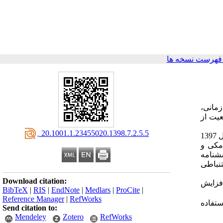
فهرست نسخه ها
زمانی،
عیت از
‎ 20.1001.1.23455020.1398.7.2.5.5
شهر گرگان در سال 1397
فر) انجام شد. گروه پیامکی و
نباطی
Download citation:
فزایش
BibTeX
|
RIS
|
EndNote
|
Medlars
|
ProCite
|
Reference Manager
|
RefWorks
ستفاده
Send citation to:
Mendeley
Zotero
RefWorks