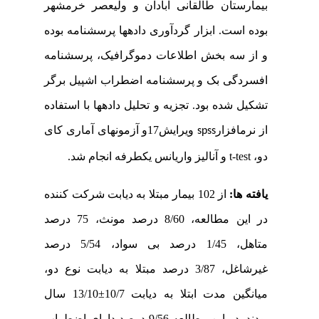
بیمارستان طالقانی آبادان و ولیعصر خرمشهر
بوده است. ابزار گردآوری داده­ها پرسشنامه بوده
و از سه بخش اطلاعات دموگرافیک، پرسشنامه
افسردگی بک و پرسشنامه اضطراب اشپیل بر­گر
تشکیل شده بود.
تجزیه و تحلیل داده­ها با استفاده
از نرم­افزار
ویرایش17و آزمونهای آماری کای
spss
دو،
t-test
و آنالیز واریانس یکطرفه انجام شد.
یافته ها:
از 102 بیمار مبتلا به دیابت شرکت کننده
در این مطالعه، 8/60 درصد مونث، 75 درصد
متاهل، 1/45 درصد بی سواد، 5/54 درصد
غیرشاغل، 3/87 درصد مبتلا به دیابت نوع دو،
میانگین مدت ابتلا به دیابت 10/7
±
13/10 سال
بودند. در این مطالعه 9/56 درصد دارای اضطراب