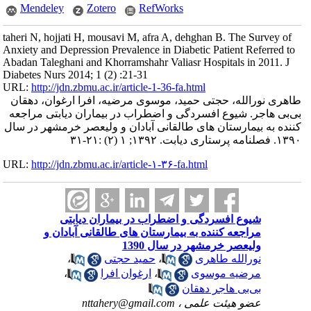
Mendeley
Zotero
RefWorks
taheri N, hojjati H, mousavi M, afra A, dehghan B. The Survey of
Anxiety and Depression Prevalence in Diabetic Patient Referred to
Abadan Taleghani and Khorramshahr Valiasr Hospitals in 2011. J
Diabetes Nurs 2014; 1 (2) :21-31
URL:
http://jdn.zbmu.ac.ir/article-1-36-fa.html
طاهری نورالله، حجتی حمید، موسوی مرضیه، افرا ارغوان، دهقان
بی‌بی هاجر. شیوع افسردگی و اضطراب در بیماران دیابتی مراجعه
کننده به بیمارستان های طالقانی آبادان و ولیعصر خرمشهر در سال
۱۳۹۰. فصلنامه پرستاری دیابت. ۱۳۹۲; ۱ (۲) :۲۱-۳۱
URL:
http://jdn.zbmu.ac.ir/article-۱-۳۶-fa.html
شیوع افسردگی و اضطراب در بیماران دیابتی
مراجعه کننده به بیمارستان های طالقانی آبادان و
ولیعصر خرمشهر در سال 1390
نورالله طاهری
،
حمید حجتی
،
مرضیه موسوی
،
ارغوان افرا
،
بی‌بی هاجر دهقان
عضو هیئت علمی ،
nttahery@gmail.com