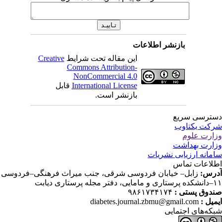
بازنشر اطلاعات
این مقاله تحت شرایط
Creative
Commons Attribution-
NonCommercial 4.0
International License
قابل
بازنشر است.
ترسی سریع
کت یکتاوب
ارت علوم
ارت بهداشت
مانه ارزیابی نشریات
لاعات تماس
رس:
زابل– خیابان فردوسی شرقی، جنب میراث فرهنگی–فردوسی
دفتر مجله پرستاری دیابت
دوق پستی :
۹۸۶۱۷۳۴۱۷۴
میل :
diabetes.journal.zbmu@gmail.com
که‌های اجتمایی