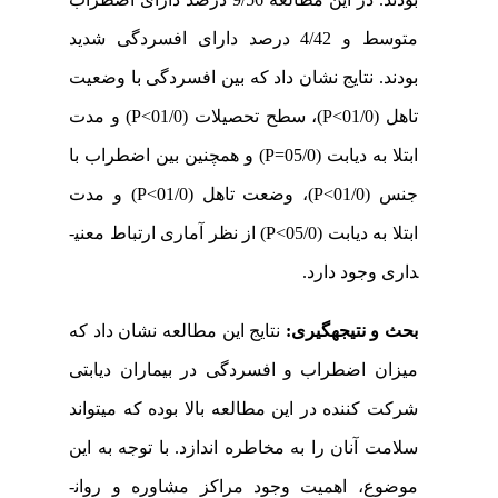
متوسط و 4/42 درصد دارای افسردگی شدید
بودند. نتایج نشان داد که بین افسردگی با وضعیت
تاهل
(01/0
P˂
)،
سطح تحصیلات
(01/0
P˂
)
و مدت
ابتلا به دیابت
(05/0
P=
)
و همچنین بین اضطراب با
جنس
(01/0
P˂
)
، وضعت تاهل
(01/0
P˂
)
و مدت
ابتلا به دیابت
(05/0
P˂
)
از نظر آماری ارتباط معنی­
داری وجود دارد.
بحث و نتیجه­گیری:
نتایج این مطالعه نشان داد که
میزان اضطراب و افسردگی در بیماران دیابتی
شرکت کننده در این مطالعه بالا بوده که می­تواند
سلامت آنان را به مخاطره اندازد. با توجه به این
موضوع، اهمیت وجود مراکز مشاوره و روان­