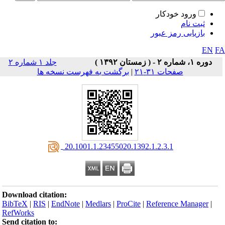
ورود خودکار
ثبت نام
بازیابی رمز عبور
EN
F
دوره ۱، شماره ۲ - ( زمستان ۱۳۹۲ )
جلد ۱ شماره ۲
صفحات ۳۱-۲۱
|
برگشت به فهرست نسخه ها
‎ 20.1001.1.23455020.1392.1.2.3.1
Download citation:
BibTeX
|
RIS
|
EndNote
|
Medlars
|
ProCite
|
Reference Manager
|
RefWorks
Send citation to: