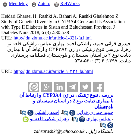
Mendeley
Zotero
RefWorks
Heidari Gharaei H, Rashki A, Bahari A, Rashki Ghalehnoo Z.
Study of Genetic Diversity in CYP3A4 Gene and Its Association
with Type II Diabetes in Sistan and Baluchestan Province. J
Diabetes Nurs 2018; 6 (3) :530-538
URL:
http://jdn.zbmu.ac.ir/article-1-321-fa.html
حیدری قرائی حمید، راشکی احمد، بهاری عباس، راشکی قلعه نو
زهرا. بررسی تنوع ژنتیکی در ژن CYP۳A۴ و ارتباط آن با بیماری
دیابت نوع ۲ در استان سیستان و بلوچستان. فصلنامه پرستاری
دیابت. ۱۳۹۷; ۶ (۳) :۵۳۰-۵۳۸
URL:
http://jdn.zbmu.ac.ir/article-۱-۳۲۱-fa.html
بررسی تنوع ژنتیکی در ژن CYP3A4 و ارتباط آن
با بیماری دیابت نوع 2 در استان سیستان و
بلوچستان
حمید حیدری قرائی
،
احمد راشکی
،
عباس بهاری
،
زهرا راشکی قلعه نو
دانشگاه زابل ،
zahrarashki@yahoo.co.uk