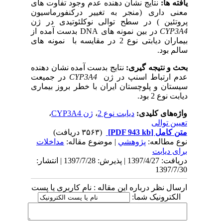
یافته ها:
نتایج نشان دهنده عدم وجود تفاوت های
معنی داری (منجر به تغییر درکنفورماسیون
پروتئین ) در سطح توالی نوکلئوتیدی در ژن
CYP3A4
در بین نمونه های
DNA
بدست آمده از
بیماران دیابتی نوع 2 در مقایسه با نمونه های
سالم بود.
بحث و نتیجه گیری:
نتایج بدست آمده نشان دهنده
عدم ارتباط اسنپ در ژن
CYP3A4
در جمیعت
سیستان و پلوچستان ایران با خطر بروز بیماری
دیابت نوع 2 بود.
واژه‌های کلیدی:
دیابت نوع 2
،
ژن CYP3A4
،
تعیین توالی
متن کامل
[PDF 943 kb]
(۳۵۶۳ دریافت)
نوع مطالعه:
پژوهشي
| موضوع مقاله:
مداخلات
برای دیابت
دریافت: 1397/4/27 | پذیرش: 1397/7/28 | انتشار:
1397/7/30
ارسال نظر درباره این مقاله : نام کاربری یا پست
الکترونیک شما: