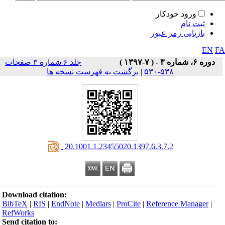
ورود خودکار
ثبت نام
بازیابی رمز عبور
EN
F
دوره ۶، شماره ۳ - ( ۷-۱۳۹۷ )
جلد ۶ شماره ۳ صفحات
۵۳۸-۵۳۰
|
برگشت به فهرست نسخه ها
‎ 20.1001.1.23455020.1397.6.3.7.2
Download citation:
BibTeX
|
RIS
|
EndNote
|
Medlars
|
ProCite
|
Reference Manager
|
RefWorks
Send citation to: