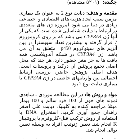
چکیده:
(۵۲۰۱ مشاهده)
مقدمه و هدف:
دیابت نوع 2 به عنوان یک بیماری
مزمن سبب ایجاد هزینه های اقتصادی و اجتماعی
زیادی در دنیا می شود
.
امروزه ژن های متعددی
در ارتباط با دیابت شناسایی شده است که یکی از
آنها ژن
CYP3A4
می باشد که بر روی کروموزوم
7 قرار گرفته و بیشترین تعداد سوبسترا در بین
آنزیم های سیتوکروم
p450
متعلق به آن می
باشد. ژن
CYP3A4
در شبکه آندوپلاسمی همه
بافت ها به جز مغز حضور دارد، هر چند که محل
اصلی تجمع پروتئین آن درکبد و پروستات است.
هدف اصلی پژوهش حاضر، بررسی ارتباط
احتمالی بین واریانتهای خاصی در ژن
CYP3A4
با
بیماری دیابت نوع 2 بود.
مواد و روش ها:
در این مطالعه موردی
-
شاهدی
نمونه های خون از 100 فرد سالم و 100 بیمار
مبتلا مراجعه کننده به کلینیک دیابت علی اصغر
زاهدان جمع آوری گردید. استخراج
DNA
با
استفاده از روش ترکیب فنل-کلروفرم با پروتئیناز
K
انجام شد. تعیین ژنوتیپ افراد به وسیله تعیین
توالی انجام شد.