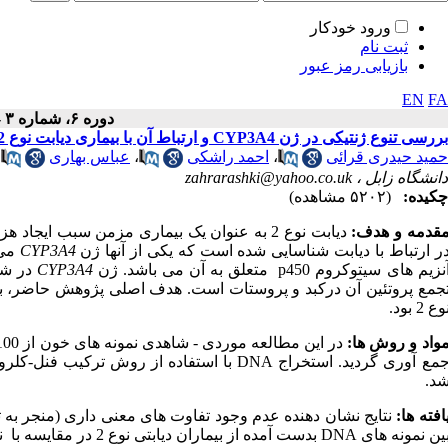
ورود خودکار
ثبت نام
بازیابی رمز عبور
EN
FA
دوره ۶، شماره ۳ - ( ۷-۱۳۹۷ )
بررسی تنوع ژنتیکی در ژن CYP3A4 و ارتباط آن با بیماری دیابت نوع 2 در استان سیستان و بلوچستان
حمید حیدری قرائی
،
احمد راشکی
،
عباس بهاری
،
دانشگاه زابل ،
zahrarashki@yahoo.co.uk
چکیده:
(۵۲۰۲ مشاهده)
قدمه و هدف:
دیابت نوع 2 به عنوان یک بیماری مزمن سبب ایجاد هزینه های اقتصادی و اجتماعی زیادی در دنیا می شود
ر ارتباط با دیابت شناسایی شده است که یکی از آنها ژن
CYP3A4
نزیم های سیتوکروم
p450
متعلق به آن می باشد. ژن
CYP3A4
در شب
جمع پروتئین آن درکبد و پروستات است. هدف اصلی پژوهش حاضر، بر
وع 2 بود.
واد و روش ها:
در این مطالعه موردی
-
مع آوری گردید. استخراج
DNA
با استفاده از روش ترکیب فنل-کلروفر
د.
افته ها:
نتایج نشان دهنده عدم وجود تفاوت های معنی داری (منجر به ت
ین نمونه های
DNA
بدست آمده از بیماران دیابتی نوع 2 در مقایسه با نمونه های سالم بود.