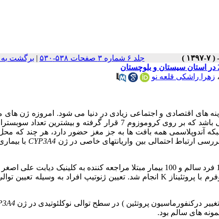
جلد ۶ شماره ۳ صفحات ۵۳۸-۵۳۰
|
برگشت به 
زهرا راشکی قلعه نو
.
امروزه ژن های م
می باشد که بر روی کروموزوم 7 قرار گرفته و بیشترین تعداد سوبس
که آندوپلاسمی همه بافت ها به جز مغز حضور دارد، هر چند که محل
رسی ارتباط احتمالی بین واریانتهای خاصی در ژن
CYP3A4
با بیماری
شاهدی نمونه های خون از 100 فرد سالم و 100 بیمار مبتلا مراجعه کننده به کلینیک دیابت علی 
م با پروتئیناز
K
انجام شد. تعیین ژنوتیپ افراد به وسیله تعیین توالی
غییر درکنفورماسیون پروتئین ) در سطح توالی نوکلئوتیدی در ژن
P3A4