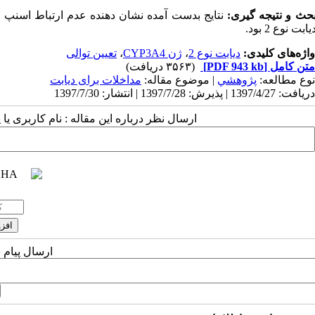
حث و نتیجه گیری:
نتایج بدست آمده نشان دهنده عدم ارتباط اسنپ
یابت نوع 2 بود.
واژه‌های کلیدی:
دیابت نوع 2
،
ژن CYP3A4
،
تعیین توالی
متن کامل
[PDF 943 kb]
(۳۵۶۳ دریافت)
نوع مطالعه:
پژوهشي
| موضوع مقاله:
مداخلات برای دیابت
دریافت: 1397/4/27 | پذیرش: 1397/7/28 | انتشار: 1397/7/30
ارسال نظر درباره این مقاله : نام کاربری ی
ارسال پیام 