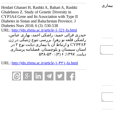
یماری
Heidari Gharaei H, Rashki A, Bahari A, Rashki
Ghalehnoo Z. Study of Genetic Diversity in
CYP3A4 Gene and Its Association with Type II
Diabetes in Sistan and Baluchestan Province. J
Diabetes Nurs 2018; 6 (3) :530-538
URL:
http://jdn.zbmu.ac.ir/article-1-321-fa.html
حیدری قرائی حمید، راشکی احمد، بهاری عباس،
راشکی قلعه نو زهرا. بررسی تنوع ژنتیکی در ژن
CYP۳A۴ و ارتباط آن با بیماری دیابت نوع ۲ در
استان سیستان و بلوچستان. فصلنامه پرستاری
دیابت. ۱۳۹۷; ۶ (۳) :۵۳۰-۵۳۸
URL:
http://jdn.zbmu.ac.ir/article-۱-۳۲۱-fa.html