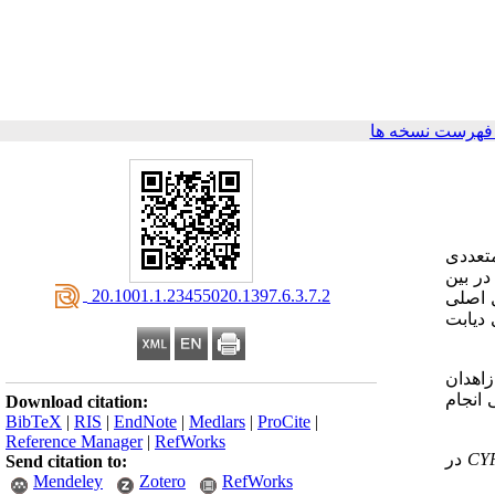
فهرست نسخه ها
تعددی
ترا در بین
‎ 20.1001.1.23455020.1397.6.3.7.2
 اصلی
 دیابت
اصغر زاهدان
 انجام
Download citation:
BibTeX
|
RIS
|
EndNote
|
Medlars
|
ProCite
|
Reference Manager
|
RefWorks
CY
در
Send citation to:
Mendeley
Zotero
RefWorks