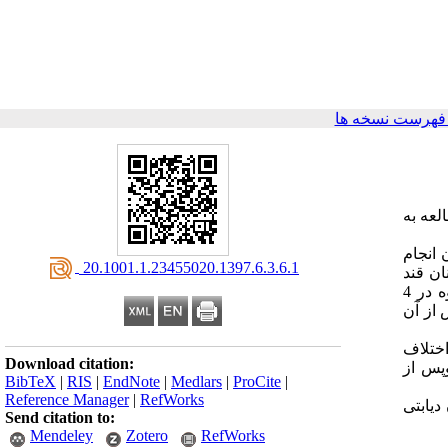
فهرست نسخه ها
لعه به
 انجام
‎ 20.1001.1.23455020.1397.6.3.6.1
ان قند
خون و هموگلوبین گلیکوزیله گرفته شد و همچنین پرسشنامه کیفیت زندگی را تکمیل نمودند، کلیه مشارکت کنندگان در قالب هشت گروه در 4
از آن
 اختلاف
Download citation:
8 وپس از
BibTeX
|
RIS
|
EndNote
|
Medlars
|
ProCite
|
Reference Manager
|
RefWorks
دیابتی
Send citation to:
Mendeley
Zotero
RefWorks