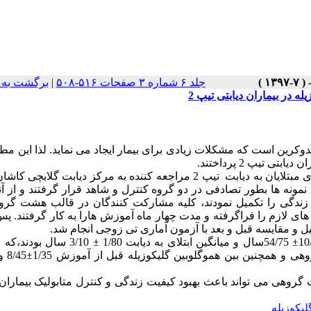
جلد ۶ شماره ۳ صفحات ۵۱۶-۵۰۸
|
برگشت به 
 در بیماران دیابتی تیپ 2
ندوکرین است که مشکلات زیادی برای بیمار ایجاد می نماید
.
لذا این مطا
تیپ 2 پرداختند.
دیابت تیپ 2 مراجعه کننده به
مرکز دیابت گلابچی
کاشان
نمونه ها بطور تصادفی در دو گروه کنترل و شاهد قرار گرفتند و از آن
ازم را فراگرفته و مدت چهار ماه آموزش هارا به کار گرفتند. پس 
ل و مقایسه قبل و بعد با آزمون آماری تی زوجی انجام شد.
±
54/75سال و میانگین ابتلای به دیابت 1/80
±
3/10 سال بودند،که
و همچنین بین هموگلوبین گلیکوزیله قبل از آموزش 1/35
±
/45
گروهی می تواند باعث بهبود کیفیت زندگی و کنترل متابولیک بیماران 
لیکوزیله