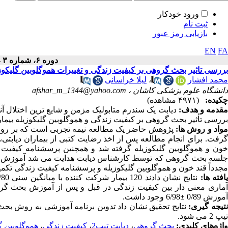
ورود خودکار
ثبت نام
بازیابی رمز عبور
EN
FA
دوره ۶، شماره ۳ - ( ۷-۱۳۹۷ )
بررسی تاثیر بحث گروهی بر کیفیت زندگی و تغییرات هموگلوبین گلیکوزیله
محمد افشار
،
لیلا خراسانی
دانشگاه علوم پزشکی کاشان ،
afshar_m_1344@yahoo.com
چکیده:
(۴۹۷۱ مشاهده)
قدمه و هدف:
دیابت یک سندرم متابولیک مزمن و شایع ترین
اختلال آ
بررسی تأثیر بحث گروهی بر کیفیت زندگی و هموگلوبین گلیکوزیله بیماران دیابتی 
واد
و
روش
ها
:
پژوهش حاضر یک مطالعه نیمه تجربی است که بر روی مبتلایان به 
گرفت. برای انجام مطالعه پس از اخذ رضایت کتبی از بیماران دیابتی، 
جلسه بحث گروهی که توسط کارشناس دیابت هدایت می شد آموزش های ل
مجدداً قند خون و هموگلوبین گلیکوزیله و پرسشنامه کیفیت زندگی تکمی
افته
ها
:
نتایج نشان دادند 120 بیمار شرکت کننده با میانگین سنی 10/80
ماری معنی دار بین کیفیت زندگی در قبل و پس از آموزش بحث گروهی 
آموزش 0/89
±
6/98 وجود
داشت.
تیجه
گیری
:
نتایج تحقیق نشان داد تدوین برنامه آموزشی به روش بحث 
تیپ 2 می شود.
واژه‌های کلیدی:
بحث گروهی
،
دیابت تیپ2
،
کیفیت زندگی
،
هموگلوبین گ