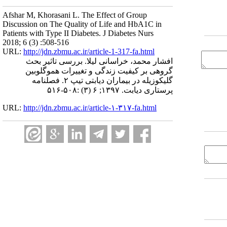
Afshar M, Khorasani L. The Effect of Group
Discussion on The Quality of Life and HbA1C in
Patients with Type II Diabetes. J Diabetes Nurs
2018; 6 (3) :508-516
URL:
http://jdn.zbmu.ac.ir/article-1-317-fa.html
افشار محمد، خراسانی لیلا. بررسی تاثیر بحث
گروهی بر کیفیت زندگی و تغییرات هموگلوبین
گلیکوزیله در بیماران دیابتی تیپ ۲. فصلنامه
پرستاری دیابت. ۱۳۹۷; ۶ (۳) :۵۰۸-۵۱۶
URL:
http://jdn.zbmu.ac.ir/article-۱-۳۱۷-fa.html