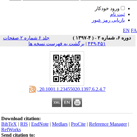
ورود خودکار
ثبت نام
بازیابی رمز عبور
EN
F
دوره ۶، شماره ۲ - ( ۴-۱۳۹۷ )
جلد ۶ شماره ۲ صفحات
۴۵۱-۴۳۹
|
برگشت به فهرست نسخه ها
‎ 20.1001.1.23455020.1397.6.2.4.7
Download citation:
BibTeX
|
RIS
|
EndNote
|
Medlars
|
ProCite
|
Reference Manager
|
RefWorks
Send citation to: