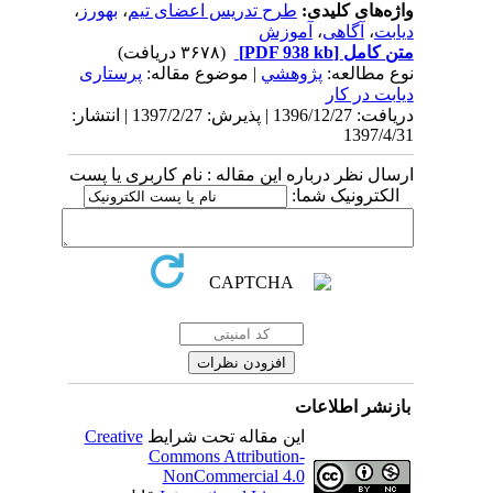
واژه‌های کلیدی:
طرح تدریس اعضای تیم
،
بهورز
،
دیابت
،
آگاهی
،
آموزش
متن کامل
[PDF 938 kb]
(۳۶۷۸ دریافت)
نوع مطالعه:
پژوهشي
| موضوع مقاله:
پرستاری
دیابت در کار
دریافت: 1396/12/27 | پذیرش: 1397/2/27 | انتشار:
1397/4/31
ارسال نظر درباره این مقاله : نام کاربری یا پست
الکترونیک شما:
بازنشر اطلاعات
این مقاله تحت شرایط
Creative
Commons Attribution-
NonCommercial 4.0