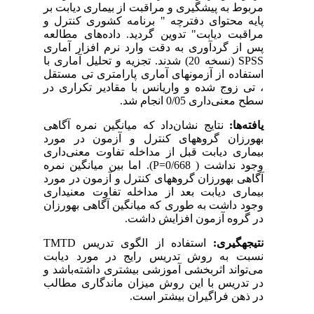
مربوط به پیشگیری و مراقبت از بیماری دیابت بر
پایه محتوای دفترچه " برنامه کشوری کنترل و
مراقبت دیابت" تدوین گردید. داده
های مطالعه
پس از گردآوری به دقت وارد نرم افزار آماری
SPSS
(نسخه 20) شدند. تجزیه و تحلیل آماری با
استفاده از آزمون­های آماری پارامتری تی مستقل
، تی زوج شده و واریانس با مقادیر تکراری در
سطح معنی‌داری 0/05 انجام شد.
یافته‌ها:
نتایج نشان‌داد که میانگین نمره آگاهی
بهورزان گروه­های کنترل و آزمون در مورد
بیماری دیابت قبل از مداخله تفاوت معنی‌داری
وجود نداشت ( 0/668=
P
). اما بین میانگین نمره
آگاهی بهورزان گروه­های کنترل و آزمون در مورد
بیماری دیابت بعد از مداخله تفاوت معنی­داری
وجود داشت به ‌طوری که میانگین آگاهی بهورزان
در گروه آزمون افزایش داشت.
نتیجه­گیری:
استفاده از الگوی تدریس
TMTD
نسبت به روش تدریس رایج در مورد دیابت
می‌تواند اثربخشی آموزشی بیشتری داشته‌باشد و
در تدریس با این روش میزان ماندگاری مطالب
در ذهن فراگیران بیشتر است.