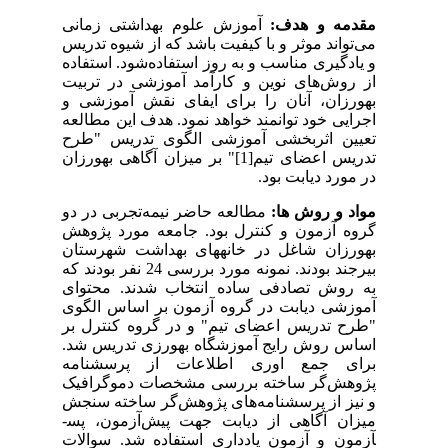
مقدمه و هدف:
آموزش علوم بهداشتی زمانی
می‌تواند موثر و با کیفیت باشد که از شیوه تدریس
و یادگیری مناسب و به روز استفاده‌شود. استفاده
از روش‌های نوین و کارآمد آموزشی در تربیت
بهورزان، آنان را برای ایفای نقش آموزشی و
اجرایی خود توانمند خواهد‌ نمود. هدف این مطالعه
تعیین اثربخشی آموزشی الگوی تدریس "طرح
تدریس اعضای تیم
[1]
" بر میزان آگاهی بهورزان
در مورد دیابت بود.
مواد و روش ها:
مطالعه حاضر نیمه‌تجربی در دو
گروه آزمون و کنترل بود. جامعه مورد پژوهش
بهورزان شاغل در خانه­های بهداشت شهرستان
بیرجند بودند. نمونه مورد بررسی 24 نفر بودند که
به روش تصادفی ساده انتخاب شدند. محتوای
آموزشی دیابت در گروه آزمون بر اساس الگوی
"طرح تدریس اعضای تیم" و در گروه کنترل بر
اساس روش رایج آموزشگاه بهورزی تدریس شد.
برای جمع اوری اطلاعات از پرسشنامه‌
پژوهش‌گر ساخته بررسی مشخصات دموگرافیک
و نیز از پرسشنامه‌های‌ پژوهش‌گر ساخته سنجش
میزان آگاهی از دیابت جهت پیش‌آزمون، پس­
آزمون و آزمون یادداری استفاده شد. سوالات