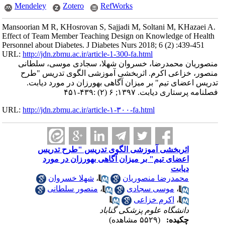
Mendeley
Zotero
RefWorks
Mansoorian M R, KHosrovan S, Sajjadi M, Soltani M, KHazaei A.
Effect of Team Member Teaching Design on Knowledge of Health
Personnel about Diabetes. J Diabetes Nurs 2018; 6 (2) :439-451
URL:
http://jdn.zbmu.ac.ir/article-1-300-fa.html
منصوریان محمدرضا، خسروان شهلا، سجادی موسی، سلطانی
منصور، خزاعی اکرم. اثربخشی آموزشی الگوی تدریس "طرح
تدریس اعضای تیم" بر میزان آگاهی بهورزان در مورد دیابت.
فصلنامه پرستاری دیابت. ۱۳۹۷; ۶ (۲) :۴۳۹-۴۵۱
URL:
http://jdn.zbmu.ac.ir/article-۱-۳۰۰-fa.html
اثربخشی آموزشی الگوی تدریس "طرح تدریس
اعضای تیم" بر میزان آگاهی بهورزان در مورد
دیابت
محمدرضا منصوریان
،
شهلا خسروان
،
موسی سجادی
،
منصور سلطانی
،
اکرم خزاعی
دانشگاه علوم پزشکی گناباد
چکیده:
(۵۵۲۹ مشاهده)