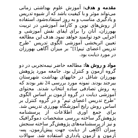
مقدمه و هدف:
آموزش علوم بهداشتی زمانی
می‌تواند موثر و با کیفیت باشد که از شیوه تدریس
و یادگیری مناسب و به روز استفاده‌شود. استفاده
از روش‌های نوین و کارآمد آموزشی در تربیت
بهورزان، آنان را برای ایفای نقش آموزشی و
اجرایی خود توانمند خواهد‌ نمود. هدف این مطالعه
تعیین اثربخشی آموزشی الگوی تدریس "طرح
تدریس اعضای تیم
[1]
" بر میزان آگاهی بهورزان
در مورد دیابت بود.
مواد و روش ها:
مطالعه حاضر نیمه‌تجربی در دو
گروه آزمون و کنترل بود. جامعه مورد پژوهش
بهورزان شاغل در خانه­های بهداشت شهرستان
بیرجند بودند. نمونه مورد بررسی 24 نفر بودند که
به روش تصادفی ساده انتخاب شدند. محتوای
آموزشی دیابت در گروه آزمون بر اساس الگوی
"طرح تدریس اعضای تیم" و در گروه کنترل بر
اساس روش رایج آموزشگاه بهورزی تدریس شد.
برای جمع اوری اطلاعات از پرسشنامه‌
پژوهش‌گر ساخته بررسی مشخصات دموگرافیک
و نیز از پرسشنامه‌های‌ پژوهش‌گر ساخته سنجش
میزان آگاهی از دیابت جهت پیش‌آزمون، پس­
آزمون و آزمون یادداری استفاده شد. سوالات