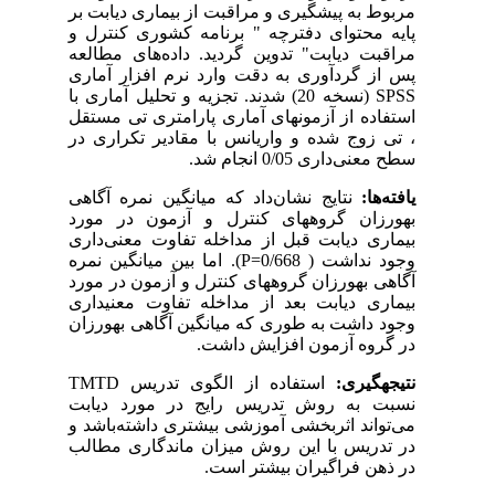
مربوط به پیشگیری و مراقبت از بیماری دیابت بر
پایه محتوای دفترچه " برنامه کشوری کنترل و
مراقبت دیابت" تدوین گردید. داده
های مطالعه
پس از گردآوری به دقت وارد نرم افزار آماری
SPSS
(نسخه 20) شدند. تجزیه و تحلیل آماری با
استفاده از آزمون­های آماری پارامتری تی مستقل
، تی زوج شده و واریانس با مقادیر تکراری در
سطح معنی‌داری 0/05 انجام شد.
یافته‌ها:
نتایج نشان‌داد که میانگین نمره آگاهی
بهورزان گروه­های کنترل و آزمون در مورد
بیماری دیابت قبل از مداخله تفاوت معنی‌داری
وجود نداشت ( 0/668=
P
). اما بین میانگین نمره
آگاهی بهورزان گروه­های کنترل و آزمون در مورد
بیماری دیابت بعد از مداخله تفاوت معنی­داری
وجود داشت به ‌طوری که میانگین آگاهی بهورزان
در گروه آزمون افزایش داشت.
نتیجه­گیری:
استفاده از الگوی تدریس
TMTD
نسبت به روش تدریس رایج در مورد دیابت
می‌تواند اثربخشی آموزشی بیشتری داشته‌باشد و
در تدریس با این روش میزان ماندگاری مطالب
در ذهن فراگیران بیشتر است.