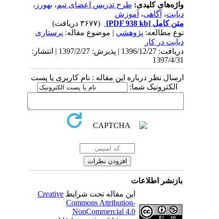
واژه‌های کلیدی:
طرح تدریس اعضای تیم
،
بهورز
،
دیابت
،
آگاهی
،
آموزش
متن کامل
[PDF 938 kb]
(۳۶۷۷ دریافت)
نوع مطالعه:
پژوهشي
| موضوع مقاله:
پرستاری
دیابت در کار
دریافت: 1396/12/27 | پذیرش: 1397/2/27 | انتشار:
1397/4/31
ارسال نظر درباره این مقاله : نام کاربری یا پست
الکترونیک شما:
بازنشر اطلاعات
این مقاله تحت شرایط
Creative
Commons Attribution-
NonCommercial 4.0