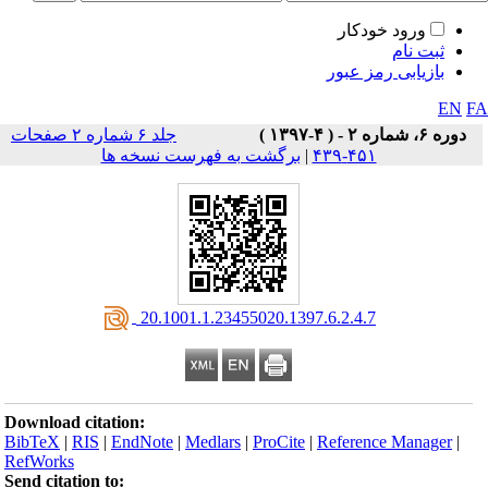
ورود خودکار
ثبت نام
بازیابی رمز عبور
EN
F
دوره ۶، شماره ۲ - ( ۴-۱۳۹۷ )
جلد ۶ شماره ۲ صفحات
۴۵۱-۴۳۹
|
برگشت به فهرست نسخه ها
‎ 20.1001.1.23455020.1397.6.2.4.7
Download citation:
BibTeX
|
RIS
|
EndNote
|
Medlars
|
ProCite
|
Reference Manager
|
RefWorks
Send citation to: