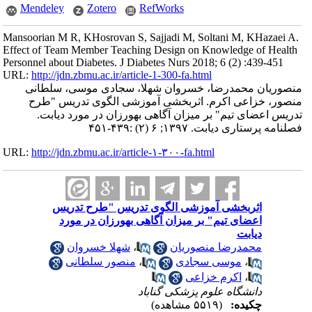
Mendeley
Zotero
RefWorks
Mansoorian M R, KHosrovan S, Sajjadi M, Soltani M, KHazaei A.
Effect of Team Member Teaching Design on Knowledge of Health
Personnel about Diabetes. J Diabetes Nurs 2018; 6 (2) :439-451
URL:
http://jdn.zbmu.ac.ir/article-1-300-fa.html
منصوریان محمدرضا، خسروان شهلا، سجادی موسی، سلطانی
منصور، خزاعی اکرم. اثربخشی آموزشی الگوی تدریس "طرح
تدریس اعضای تیم" بر میزان آگاهی بهورزان در مورد دیابت.
فصلنامه پرستاری دیابت. ۱۳۹۷; ۶ (۲) :۴۳۹-۴۵۱
URL:
http://jdn.zbmu.ac.ir/article-۱-۳۰۰-fa.html
اثربخشی آموزشی الگوی تدریس "طرح تدریس
اعضای تیم" بر میزان آگاهی بهورزان در مورد
دیابت
محمدرضا منصوریان
،
شهلا خسروان
،
موسی سجادی
،
منصور سلطانی
،
اکرم خزاعی
دانشگاه علوم پزشکی گناباد
چکیده:
(۵۵۱۹ مشاهده)