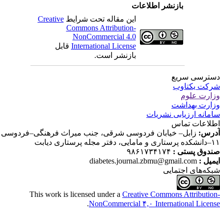
بازنشر اطلاعات
این مقاله تحت شرایط
Creative
Commons Attribution-
NonCommercial 4.0
International License
قابل
بازنشر است.
ترسی سریع
کت یکتاوب
ارت علوم
ارت بهداشت
مانه ارزیابی نشریات
لاعات تماس
رس:
زابل– خیابان فردوسی شرقی، جنب میراث فرهنگی–فردوسی
دفتر مجله پرستاری دیابت
دوق پستی :
۹۸۶۱۷۳۴۱۷۴
میل :
diabetes.journal.zbmu@gmail.com
که‌های اجتمایی
This work is licensed under a
Creative Commons Attributio
.
NonCommercial ۴,۰ International Licen