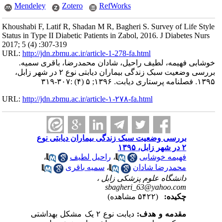
Mendeley
Zotero
RefWorks
Khoushabi F, Latif R, Shadan M R, Bagheri S. Survey of Life Style
Status in Type II Diabetic Patients in Zabol, 2016. J Diabetes Nurs
2017; 5 (4) :307-319
URL:
http://jdn.zbmu.ac.ir/article-1-278-fa.html
خوشابی فهیمه، لطیف راحیل، شادان محمدرضا، باقری سمیه.
بررسی وضعیت سبک زندگی بیماران دیابتی نوع ۲ در شهر زابل،
۱۳۹۵. فصلنامه پرستاری دیابت. ۱۳۹۶; ۵ (۴) :۳۰۷-۳۱۹
URL:
http://jdn.zbmu.ac.ir/article-۱-۲۷۸-fa.html
بررسی وضعیت سبک زندگی بیماران دیابتی نوع
۲ در شهر زابل، ۱۳۹۵
فهیمه خوشابی
،
راحیل لطیف
،
محمدرضا شادان
،
سمیه باقری
دانشگاه علوم پزشکی زابل ،
sbagheri_63@yahoo.com
چکیده:
(۵۴۲۲ مشاهده)
مقدمه و هدف:
دیابت نوع ۲ یک مشکل بهداشتی