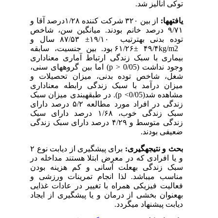
توکی آنالیز شد.
یافته­ها:
از بین ۳۲۰ شرکت کننده ۱/۲۸درصد آقا و
۹/۷۱ درصد خانم بودند. میانگین سن، شاخص
توده بدنی به­ترتیب ۱۹/۱۰
±
۸۷/۵۳ سال و
kg/m2
۴۹/۴
±
۶۱/۲۶ بود. بین جنسیت، سابقه
بیماری با سبک زندگی ارتباط آماری معناداری
وجود نداشت (
p > 0/05
) اما بین گروه­های سنی،
شغل، شاخص توده بدنی، میزان تحصیلات و
میزان درآمد با سبک زندگی رابطه معناداری
مشاهده شد(
p <0/05
). در طبقه­بندی میزان سبک
زندگی در افراد مورد مطالعه ۵/۲ درصد دارای
سبک زندگی خوب، ۱/۶۸ درصد دارای سبک
زندگی متوسط و ۴/۲۹ درصد دارای سبک زندگی
ضعیفی بودند.
بحث و نتیجه­گیری:
برای پیشگیری از دیابت نوع ۲
و یا افرادی که در معرض ابتلا هستند مداخله در
سبک زندگی به­علت آسانی و کم هزینه بودن
مناسب می­باشد. لذا انجام تمرینات ورزشی و
فعالیت فیزیکی همراه با تغییر در عادات غذایی
به­عنوان بخشی از درمان و یا پیشگیری از ایجاد
دیابت پیشنهاد می­گردد.