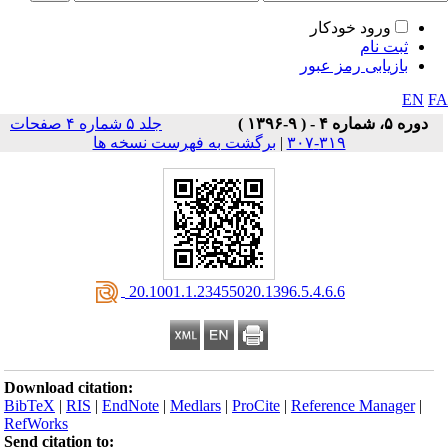
ورود خودکار
ثبت نام
بازیابی رمز عبور
EN
F
دوره ۵، شماره ۴ - ( ۹-۱۳۹۶ )
جلد ۵ شماره ۴ صفحات
۳۱۹-۳۰۷
|
برگشت به فهرست نسخه ها
‎ 20.1001.1.23455020.1396.5.4.6.6
Download citation:
BibTeX
|
RIS
|
EndNote
|
Medlars
|
ProCite
|
Reference Manager
|
RefWorks
Send citation to: