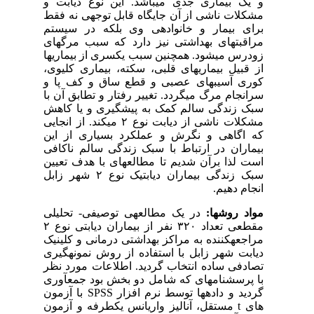
و یک بیماری جدی می­باشد. این نوع دیابت و
مشکلات ناشی از آن جایگاه قابل توجهی نه فقط
برای بیمار و خانواده­ی وی بلکه در سیستم
مراقبت­های بهداشتی نیز دارد که سبب مرگ­های
زودرس می­شود. همچنین سبب یکسری از بیماری­ها
از قبیل بیماری­های قلبی، سکته، بیماری کلیوی،
کوری آسیب­های عصبی و قطع ساق و کف پا و
سرانجام مرگ می­گردد. تغییر رفتار و تطابق آن با
سبک زندگی سالم کمک به پیشگیری و یا کاهش
مشکلات ناشی از دیابت نوع ۲ می­کند. از انجایی
که اگاهی و نگرش و عملکرد بسیاری از این
بیماران در ارتباط با سبک زندگی سالم ناکافی
است لذا برآن شدیم تا مطالعه­ای با هدف تعیین
سبک زندگی بیماران دیابتیک نوع ۲ شهر زابل
انجام دهیم.
مواد روش­ها:
در یک مطالعه­ی توصیفی- تحلیلی
مقطعی تعداد ۳۲۰ نفر از بیماران دیابتی نوع ۲
مراجعه­کننده به مراکز بهداشتی درمانی و کلینیک
دیابت شهر زابل با استفاده از روش نمونه­گیری
تصادفی ساده انتخاب گردید. اطلاعات مورد نظر
با پرسشنامه­ای که شامل دو بخش بود جمع­آوری
گردید و داده­ها توسط نرم افزار
SPSS
با آزمون
های
t
مستقل، آنالیز واریانس یک­طرفه و آزمون