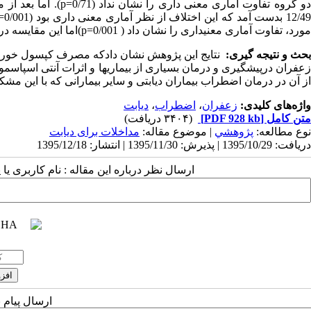
و گروه تفاوت آماری معنی داری را نشان نداد (
p=0/71
12/4 بدست آمد که این اختلاف از نظر آماری معنی داری بود (
=0/001
مورد، تفاوت آماری معنی­داری­ را نشان داد (
(p=0/001
اما این مقایسه در
حث و نتیجه گیری:
نتایج این پژوهش نشان دادکه مصرف کپسول خوراکی 
زعفران درپیشگیری و درمان بسیاری از بیماری­ها و اثرات آنتی اسپاسمو
از آن در درمان اضطراب بیماران دیابتی و سایر بیمارانی که با این مشکلا
واژه‌های کلیدی:
زعفران
،
اضطراب
،
دیابت
متن کامل
[PDF 928 kb]
(۳۴۰۴ دریافت)
نوع مطالعه:
پژوهشي
| موضوع مقاله:
مداخلات برای دیابت
دریافت: 1395/10/29 | پذیرش: 1395/11/30 | انتشار: 1395/12/18
ارسال نظر درباره این مقاله : نام کاربری ی
ارسال پیام 