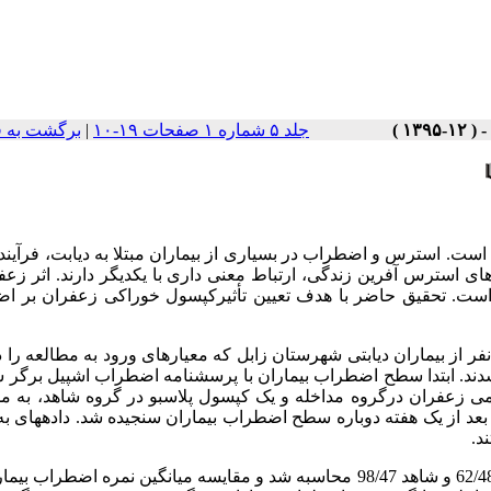
جلد ۵ شماره ۱ صفحات ۱۹-۱۰
|
برگشت به 
 است. استرس و اضطراب در بسیاری از بیماران مبتلا به دیابت، فرآیند
ی استرس آفرین زندگی، ارتباط معنی داری با یکدیگر دارند. اثر زعف
 است. تحقیق حاضر با هدف تعیین تأثیرکپسول خوراکی زعفران بر ا
ین مطالعه یک پژوهش نیمه تجربی بود که بر روی50 نفر از بیماران دیابتی شهرستان زابل که معیارهای ورود به مطالعه 
شدند. ابتدا سطح اضطراب بیماران با پرسشنامه اضطراب اشپیل برگر 
 به صورت مصرف روزانه یک کپسول300 میلی گرمی زعفران درگروه مداخله و یک کپسول پلاسبو در گروه شاهد، 
ز مصرف ناهار، انجام و بعد از یک هفته دوباره سطح اضطراب بیماران سنجیده شد. داده­ها
قبل از مداخله میانگین نمره اضطراب بیماران در گروه مورد 62/48 و شاهد 98/47 محاسبه شد و مقایسه میانگین نمره اضط