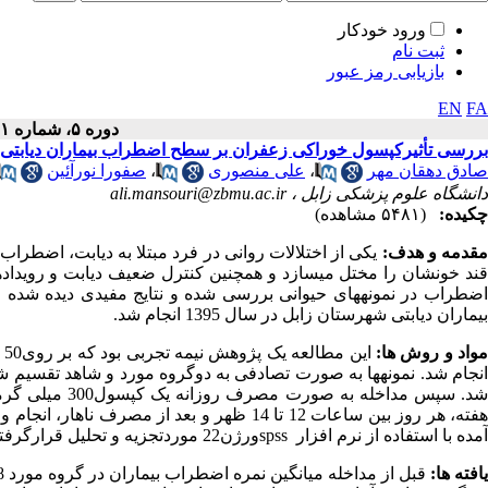
ورود خودکار
ثبت نام
بازیابی رمز عبور
EN
FA
دوره ۵، شماره ۱ - ( ۱۲-۱۳۹۵ )
بررسی تأثیرکپسول خوراکی زعفران بر سطح اضطراب بیماران دیابتی
صادق دهقان مهر
،
علی منصوری
،
صفورا نورآئین
دانشگاه علوم پزشکی زابل ،
ali.mansouri@zbmu.ac.ir
چکیده:
(۵۴۸۱ مشاهده)
قدمه و هدف:
یکی از اختلالات روانی در فرد مبتلا به دیابت، اضطراب
قند خونشان را مختل می­سازد و همچنین کنترل ضعیف دیابت و رویدادها
اضطراب در نمونه­های حیوانی بررسی شده و نتایج مفیدی دیده شده
بیماران دیابتی شهرستان زابل در سال 1395 انجام شد.
واد و روش ها:
ا
انجام شد. نمونه­ها به صورت تصادفی به دوگروه مورد و شاهد تقسیم 
شد. سپس مداخله
هفته، هر روز بین ساعات 12 تا 14 ظهر و بعد ا
آمده با استفاده از نرم افزار
spss
ورژن22 موردتجزیه و تحلیل قرارگرفتند.
افته ها: