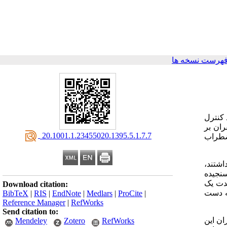
فهرست نسخه ها
 کنترل
ران بر
‎ 20.1001.1.23455020.1395.5.1.7.7
ضطراب
را داشتند،
سنجیده
به مدت یک
Download citation:
ی به دست
BibTeX
|
RIS
|
EndNote
|
Medlars
|
ProCite
|
Reference Manager
|
RefWorks
Send citation to:
راب بیماران این
Mendeley
Zotero
RefWorks