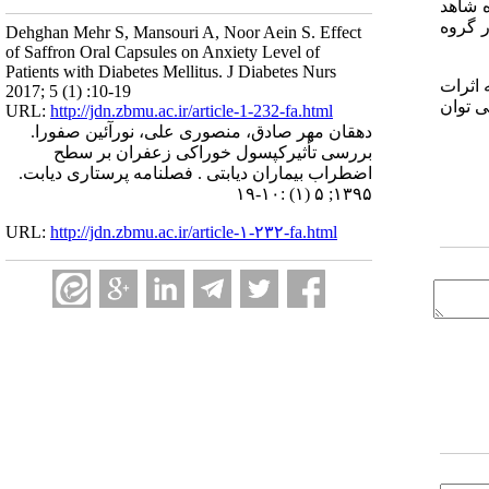
در گروه مورد 72/30 و در گروه شاهد
ر گروه
Dehghan Mehr S, Mansouri A, Noor Aein S. Effect
of Saffron Oral Capsules on Anxiety Level of
Patients with Diabetes Mellitus. J Diabetes Nurs
 اثرات
2017; 5 (1) :10-19
ی توان
URL:
http://jdn.zbmu.ac.ir/article-1-232-fa.html
دهقان مهر صادق، منصوری علی، نورآئین صفورا.
بررسی تأثیرکپسول خوراکی زعفران بر سطح
اضطراب بیماران دیابتی . فصلنامه پرستاری دیابت.
۱۳۹۵; ۵ (۱) :۱۰-۱۹
URL:
http://jdn.zbmu.ac.ir/article-۱-۲۳۲-fa.html