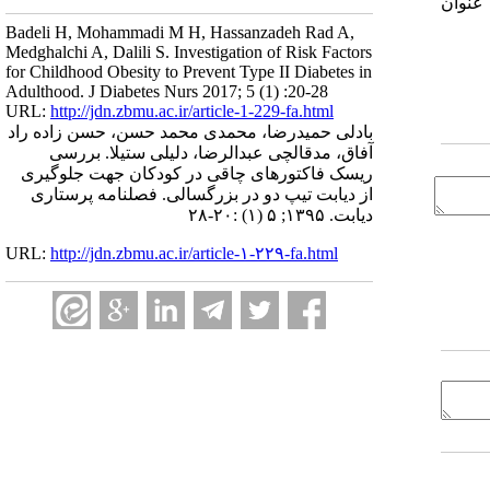
عنوان
Badeli H, Mohammadi M H, Hassanzadeh Rad A,
Medghalchi A, Dalili S. Investigation of Risk Factors
for Childhood Obesity to Prevent Type II Diabetes in
Adulthood. J Diabetes Nurs 2017; 5 (1) :20-28
URL:
http://jdn.zbmu.ac.ir/article-1-229-fa.html
بادلی حمیدرضا، محمدی محمد حسن، حسن زاده راد
آفاق، مدقالچی عبدالرضا، دلیلی ستیلا. بررسی
ریسک فاکتورهای چاقی در کودکان جهت جلوگیری
از دیابت تیپ دو در بزرگسالی. فصلنامه پرستاری
دیابت. ۱۳۹۵; ۵ (۱) :۲۰-۲۸
URL:
http://jdn.zbmu.ac.ir/article-۱-۲۲۹-fa.html