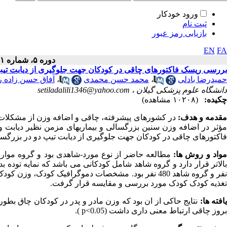
ورود خودکار
ثبت نام
بازیابی رمز عبور
EN
FA
دوره ۵، شماره ۱ - ( ۱۲-۱۳۹۵ )
بررسی ریسک فاکتورهای چاقی در کودکان جهت جلوگیری از دیابت تیپ
حمیدرضا بادلی
،
محمد حسن محمدی
،
آفاق حسن زاده ر
دانشگاه علوم پزشکی گیلان ،
setiladalili1346@yahoo.com
چکیده:
(۱۰۲۰۸ مشاهده)
قدمه و هدف:
در کشورهای پیشرفته، چاقی و اضافه وزن از مشکلات 
مؤثر در اضافه وزن سنین بزرگسالی و بیماریهای مزمن نظیر دیابت
فاکتورهای چاقی در کودکان جهت جلوگیری از دیابت تیپ دو در بزرگسال
واد و روش ها:
نفر و گروه شاهد 480 نفر بود. مشخصات دموگرافیک کودک،
تغذیه کودک کودک مورد بررسی و مقایسه قرار گرفت.
افته ها:
نتایج حاکی از ان بود که وزن مادر و پدر در کودکان چاق بطور
بروز چاقی ارتباط معنی داری داشت (
p<0.05
).