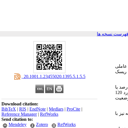
فهرست نسخه ها
 عاملی
 ریسک
‎ 20.1001.1.23455020.1395.5.1.5.5
شاهدی بود و گروه موارد شامل دانش آموزانی است که نمایه توده بدنی آنها بر پرسنتایل 85 درصد یا
بالاتر قرار دارد و گروه شاهد شامل کودکانی می باشد که نمایه توده بدنی آنها کمتر از پرسنتایل 85 درصد قرار دارد. تعداد نمونه های گروه مورد 120
، وضعیت
Download citation:
BibTeX
|
RIS
|
EndNote
|
Medlars
|
ProCite
|
 نیز با
Reference Manager
|
RefWorks
Send citation to:
Mendeley
Zotero
RefWorks