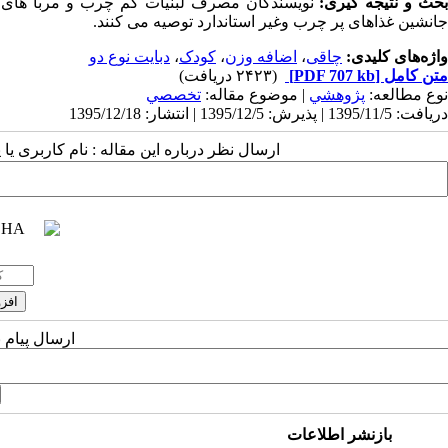
حث و نتیجه گیری:
نویسندگان مصرف لبنیات کم چرب و مربا های ک
جانشین غذاهای پر چرب وغیر استاندارد توصیه می کنند.
واژه‌های کلیدی:
چاقی
،
اضافه وزن
،
کودک
،
دبایت نوع دو
متن کامل
[PDF 707 kb]
(۲۴۲۳ دریافت)
نوع مطالعه:
پژوهشي
| موضوع مقاله:
تخصصي
دریافت: 1395/11/5 | پذیرش: 1395/12/5 | انتشار: 1395/12/18
ارسال نظر درباره این مقاله : نام کاربری ی
ارسال پیام 
بازنشر اطلاعات