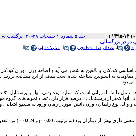
جلد ۵ شماره ۱ صفحات ۲۸-۲۰
|
برگشت به 
 دو در بزرگسالی
اد
،
عبدالرضا مدقالچی
،
ستیلا دلیلی
اساسی کودکان و بالغین به شمار می آید و اضافه وزن دوران کودکی
 و مقاومت به انسولین شناخته شده است هدف از این مطالعه بررسی
ی بود.
مطالعه حاضر از نوع مورد-
 وزن کودک و والد، نوع زایمان ، وزن دانش آموزدر زمان ورود به مقطع ابتدایی
 معنی داری بیش از دیگران بود (به ترتیب،
p=0.00
و
p=0.024
) نوع تغذیه