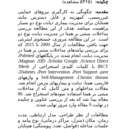
چکیده:
(۵۳۶۵ مشاهده)
مقدمه
: چگونگی به کارگیری نیروهای حمایتی
غیررسمی، کم­هزینه و قابل دسترس مانند
همتایان برای مدیریت بیماری دیابت نوع دو بسیار
پراهمیت می­باشد. هدف از این مطالعه بررسی
مداخلات مبتنی بر همتا در مدیریت دیابت نوع دو
است. در این مطالعه مروری، جستجوی اینترنتی
جهت یافتن مطالعات از سال 2000 تا 2015 که
برای بررسی پیامدهای مداخلات مبتنی بر همتا در
مدیریت دیابت انجام شده، در پایگاه­های
Pubmed
،
،
Magiran
،
SID
،
Scholar
Google
،
Science Direct
IRCT
با کلمات کلیدی استخراجی از
Mesh
:
،
Diabetes
،
Peer Intervention
،
Peer
Support
،
peer
Chronic disease
،
Self-Management
و واژه­های
فارسی: همتا، دیابت و بیماری­های مزمن انجام شد.
مقالات مداخله­ای و متن کامل، که از مداخلات
مبتنی بر همتا استفاده نموده­اند استخراج شد. 86
مقاله پیدا شد که بعد از بررسی عناوین و چکیده
در نهایت 9 مقاله وارد مرور نهایی شدند.
مطالعات از نظر طراحی، مدل­ ارتباطی، مدت
زمان، مکان (منزل، مراکز درمانی)، نوع پیامد و
جلسات مداخله (فواصل، تعدد، پیوستگی) همتایان