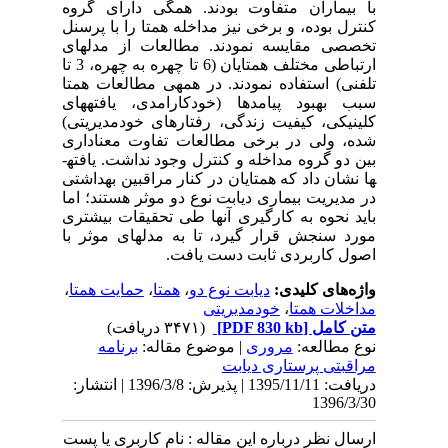
با بیماران متفاوت بودند. همگی دارای گروه
کنترل بوده، و برخی نیز مداخله همتا را با پرسنل
تخصصی مقایسه نمودند. مطالعات از مدل­های
ارتباطی مختلف همتایان (6 تا چهره به چهره، 3 تا
تلفنی) استفاده نمودند. در همه­ی مطالعات همتا
سبب بهبود پیامدها (خودکارامدی، یافته­های
کلینیکی، کیفیت زندگی، رفتارهای خودمدیریتی)
شده، ولی در برخی مطالعات تفاوت معناداری
بین دو گروه مداخله و کنترل وجود نداشت. یافته­
ها نشان داد که همتایان در کنار مراقبین بهداشتی
در مدیریت بیماری دیابت نوع دو موثر هستند؛ اما
باید نحوه به کارگیری آن­ها طی تحقیقات بیشتری
مورد سنجش قرار گیرد، تا به مدل­های موثر با
اصول کاربردی ثابت دست یافت.
واژه‌های کلیدی:
دیابت نوع دو
،
همتا
،
حمایت همتا
،
مداخلات همتا
،
خودمدیریتی
متن کامل
[PDF 830 kb]
(۳۴۷۱ دریافت)
نوع مطالعه:
مروری
| موضوع مقاله:
برنامه
مراقبتی پرستاری دیابت
دریافت: 1395/11/11 | پذیرش: 1396/3/8 | انتشار:
1396/3/30
ارسال نظر درباره این مقاله : نام کاربری یا پست