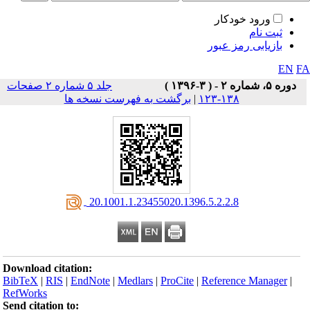
ورود خودکار
ثبت نام
بازیابی رمز عبور
EN
F
دوره ۵، شماره ۲ - ( ۳-۱۳۹۶ )
جلد ۵ شماره ۲ صفحات
۱۳۸-۱۲۳
|
برگشت به فهرست نسخه ها
‎ 20.1001.1.23455020.1396.5.2.2.8
Download citation:
BibTeX
|
RIS
|
EndNote
|
Medlars
|
ProCite
|
Reference Manager
|
RefWorks
Send citation to: