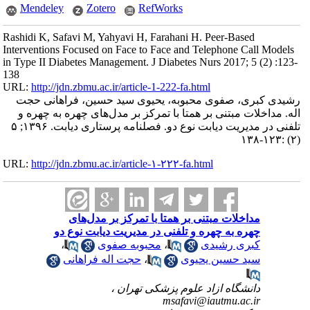
Mendeley
Zotero
RefWorks
Rashidi K, Safavi M, Yahyavi H, Farahani H. Peer-Based
Interventions Focused on Face to Face and Telephone Call Models
in Type II Diabetes Management. J Diabetes Nurs 2017; 5 (2) :123-
138
URL:
http://jdn.zbmu.ac.ir/article-1-222-fa.html
رشیدی کبری، صفوی محبوبه، یحیوی سید حسین، فراهانی حجت
اله. مداخلات مبتنی بر همتا با تمرکز بر مدل‌های چهره به چهره و
تلفنی در مدیریت دیابت نوع دو. فصلنامه پرستاری دیابت. ۱۳۹۶; ۵
(۲) :۱۲۳-۱۳۸
URL:
http://jdn.zbmu.ac.ir/article-۱-۲۲۲-fa.html
مداخلات مبتنی بر همتا با تمرکز بر مدل‌های
چهره به چهره و تلفنی در مدیریت دیابت نوع دو
کبری رشیدی
،
محبوبه صفوی
،
سید حسین یحیوی
،
حجت اله فراهانی
دانشگاه ازاد علوم پزشکی تهران ،
msafavi@iautmu.ac.ir