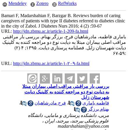
Mendeley
Zotero
RefWorks
Bamari F, Madarshahian F, Barzgar B. Reviews burden of caring
caregivers of patients with type II diabetes referred to diabetes clinic
in the city of Zabol. J Diabetes Nurs 2016; 4 (2) :59-67
URL:
http://jdn.zbmu.ac.ir/article-1-209-fa.html
باماری فاطمه، مادرشاهیان فرح، برزگر بهنام. بررسی بار مراقبتی
مراقب اصلی بیماران مبتلا به دیابت نوع دو مراجعه کننده به کلینیک
دیابت شهرستان زابل. فصلنامه پرستاری دیابت. ۱۳۹۵; ۴ (۲)
:۵۹-۶۷
URL:
http://jdn.zbmu.ac.ir/article-۱-۲۰۹-fa.html
بررسی بار مراقبتی مراقب اصلی بیماران مبتلا
به دیابت نوع دو مراجعه کننده به کلینیک دیابت
شهرستان زابل
فاطمه باماری
،
فرح مادرشاهیان
،
بهنام برزگر
مربی، دانشکده پرستاری و مامایی، دانشگاه
علوم پزشکی بیرجند، بیرجند، ایران ،
madarshahian@yahoo.com