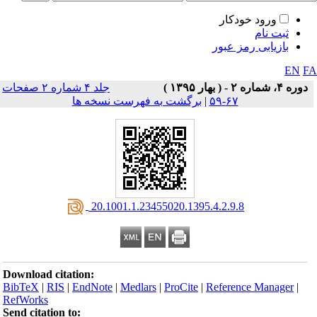
ورود خودکار
ثبت نام
بازیابی رمز عبور
EN
F
دوره ۴، شماره ۲ - ( بهار ۱۳۹۵ )
جلد ۴ شماره ۲ صفحات
۶۷-۵۹
|
برگشت به فهرست نسخه ها
‎ 20.1001.1.23455020.1395.4.2.9.8
Download citation:
BibTeX
|
RIS
|
EndNote
|
Medlars
|
ProCite
|
Reference Manager
|
RefWorks
Send citation to: