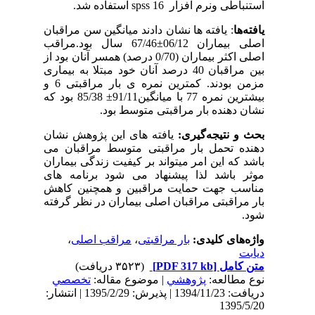
استنباطی ونرم افزار
spss 16
استفاده شد.
یافته‌ها
: یافته ها نشان دادند میانگین سن مراقبان
اصلی بیماران 06/12±67/46 سال بود.مراقب
اصلی اکثر بیماران (0/70 درصد) همسر آنان بود از
بین مراقبان 40 درصد آنان خود مبتلا به بیماری
مزمن بودند. کمترین نمره ی بار مراقبتی 6 و
بیشترین نمره 77 با میانگین91/11± 85/38 بود که
نشان دهنده بار مراقبتی متوسط بود.
بحث و نتیجه‌گیری:
یافته های این پژوهش نشان
دهنده تحمل بار مراقبتی متوسط مراقبان می
باشد که این امر میتواند بر کیفیت زندگی بیماران
موثر باشد لذا پیشنهاد می شود برنامه های
مناسب جهت حمایت مراقبین و همچنین کاهش
بار مراقبتی مراقبان اصلی بیماران در نظر گرفته
شود.
واژه‌های کلیدی:
بار مراقبتی
،
مراقب اصلی
،
دیابت
متن کامل
[PDF 317 kb]
(۳۵۲۳ دریافت)
نوع مطالعه:
پژوهشي
| موضوع مقاله:
تخصصي
دریافت: 1394/11/23 | پذیرش: 1395/2/29 | انتشار:
1395/5/20