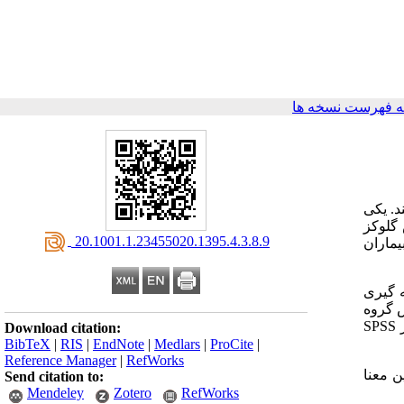
 فهرست نسخه ها
د. یکی
 گلوکز
‎ 20.1001.1.23455020.1395.4.3.8.9
یماران
نمونه گیری
گروه
ر
SPSS
Download citation:
BibTeX
|
RIS
|
EndNote
|
Medlars
|
ProCite
|
Reference Manager
|
RefWorks
ن معنا
Send citation to:
Mendeley
Zotero
RefWorks