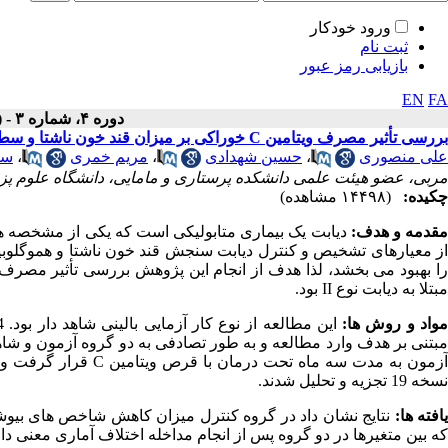
ورود خودکار
ثبت نام
بازیابی رمز عبور
EN
FA
دوره ۴، شماره ۳ - ( تابستان ۱۳۹۵ )
بررسی تأثیر مصرف ویتامین C خوراکی بر میزان قند خون ناشتا و سطح هموگلوبین گلیکوزیله در بیماران مبتلا به دیابت نوع دو
علی منصوری
،
حسین شهدادی
،
مریم خمری
،
سا
مربی، عضو هیئت علمی دانشکده پرستاری و مامایی، دانشگاه علوم پزش
چکیده:
(۱۴۴۹۸ مشاهده)
قدمه و هدف:
دیابت یک بیماری متابولیکی است که یکی از مشخصه ها
ز معیارهای تشخیص و کنترل دیابت سنجش قند خون ناشتا و هموگلوبی
ا بهبود می بخشد، لذا هدف از انجام این پژوهش بررسی تأثیر مصرف
مبتلا به دیابت نوع
II
بود.
واد و روش ها:
مبتنی بر هدف وارد مطالعه و به طور تصادفی به دو گروه آزمون و شاهد
زمون به مدت سه ماه تحت درمان با قرص ویتامین
C
قرار گرفت و 
نسخه 19 تجزیه و تحلیل شدند
.
افته ها:
نتایج نشان داد در گروه کنترل میزان کاهش شاخص های بیوش
که بین متغیرها در دو گروه پس از انجام مداخله اختلاف آماری معنی دا