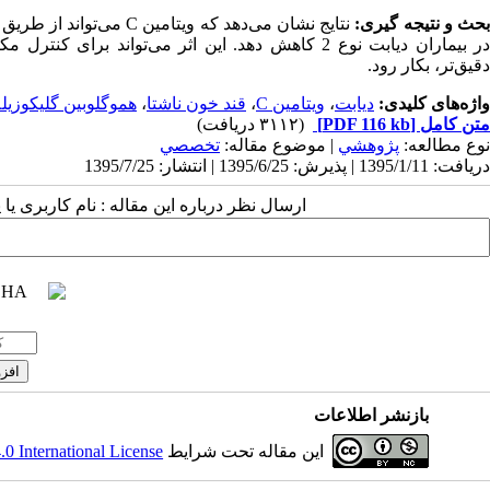
حث و نتیجه گیری:
نتایج نشان می‌دهد که ویتامین
C
می‌تواند از طریق 
در بیماران دیابت نوع 2 کاهش دهد. این اثر می‌تواند
دقیق‌تر، بکار رود.
واژه‌های کلیدی:
دیابت
،
ویتامین C
،
قند خون ناشتا
،
هموگلوبین گلیکوزیل
متن کامل
[PDF 116 kb]
(۳۱۱۲ دریافت)
نوع مطالعه:
پژوهشي
| موضوع مقاله:
تخصصي
دریافت: 1395/1/11 | پذیرش: 1395/6/25 | انتشار: 1395/7/25
ارسال نظر درباره این مقاله : نام کاربری ی
بازنشر اطلاعات
این مقاله تحت شرایط
 International License