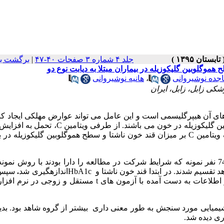
جلد ۴ شماره ۳ صفحات ۴۰-۴۷
|
برگشت به
جده نوشیروانی
،
هانیه نوشیروانی
کی زابل، زابل، ایران
ی آن هیپرگلیسمی است و این عامل می تواند عوارض مهلکی ایجاد کن
ن گلیکوزیله در خون می باشند. از طرفی ویتامین
C
، تحمل به افزایش
 ویتامین
C
بر میزان قند خون ناشتا و سطح هموگلوبین گلیکوزیله در ب
این مطالعه از نوع کار آزمایی بالینی شاهد دار بود. 74 نفر نمونه که شرایط شرکت در مطالعه را دارا بودند با روش 
 تقسیم شدند. در ابتدا قند خون ناشتا و
HbA1c
اندازه­گیری شد
.
سپس 
اطلاعات به دست آمده با آزمون های
t
مستقل و زوجی در نرم افزا
یمیایی مورد سنجش به طور معنی داری بیشتر از گروه شاهد بود
.
بدی
ری دیده شد.