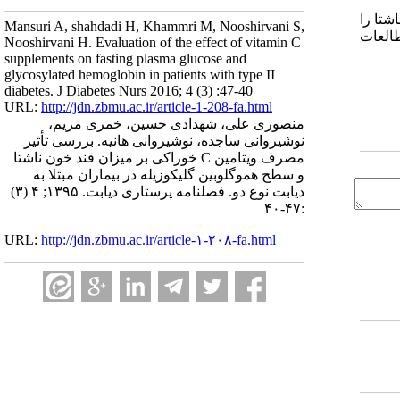
شتا را
Mansuri A, shahdadi H, Khammri M, Nooshirvani S,
مطالعات
Nooshirvani H. Evaluation of the effect of vitamin C
supplements on fasting plasma glucose and
glycosylated hemoglobin in patients with type II
diabetes. J Diabetes Nurs 2016; 4 (3) :47-40
URL:
http://jdn.zbmu.ac.ir/article-1-208-fa.html
منصوری علی، شهدادی حسین، خمری مریم،
نوشیروانی ساجده، نوشیروانی هانیه. بررسی تأثیر
مصرف ویتامین C خوراکی بر میزان قند خون ناشتا
و سطح هموگلوبین گلیکوزیله در بیماران مبتلا به
دیابت نوع دو. فصلنامه پرستاری دیابت. ۱۳۹۵; ۴ (۳)
:۴۷-۴۰
URL:
http://jdn.zbmu.ac.ir/article-۱-۲۰۸-fa.html