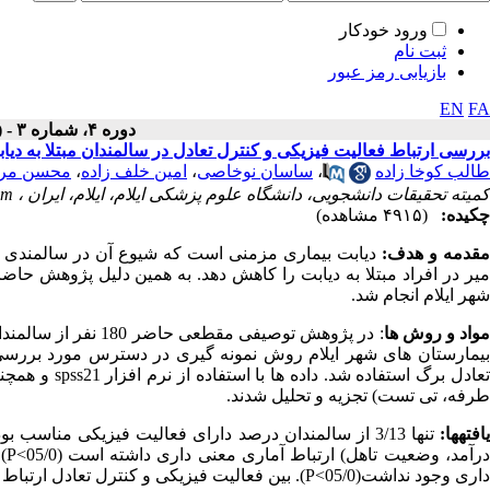
ورود خودکار
ثبت نام
بازیابی رمز عبور
EN
FA
دوره ۴، شماره ۳ - ( تابستان ۱۳۹۵ )
بررسی ارتباط فعالیت فیزیکی و کنترل تعادل در سالمندان مبتلا به دیابت ش
طالب کوخا زاده
،
ساسان نوخاصی
،
امین خلف زاده
،
محسن مرا
کمیته تحقیقات دانشجویی، دانشگاه علوم پزشکی ایلام، ایلام، ایران ،
om
چکیده:
(۴۹۱۵ مشاهده)
قدمه
و
هدف
:
دیابت بیماری مزمنی است که شیوع آن در سالمندی 
میر در افراد مبتلا به دیابت را کاهش دهد. به همین دلیل پژوهش حاض
شهر ایلام انجام شد.
واد
و
روش
ها
:
در پژوهش توصیفی م
بیمارستان های شهر ایلام روش نمونه گیری در دسترس مورد بررسی ق
عادل برگ استفاده شد. داده ها با استفاده از نرم افزار
spss21
و همچنین
طرفه، تی تست) تجزیه و تحلیل شدند.
افته‏ها:
تنها 3/13 از سالمندان درصد دارای فعالیت فیزیکی مناس
رآمد، وضعیت تاهل) ارتباط آماری معنی داری داشته است (05/0
P<
)
داری وجود نداشت(05/0
P<
). بین فعالیت فیزیکی و کنترل تعادل ارتباط آ