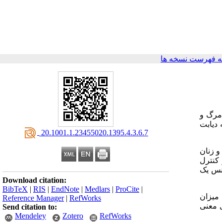
 فهرست نسخه ها
مرگ و
 دیابت
‎ 20.1001.1.23455020.1395.4.3.6.7
ن و زنان
کنترل
انس یک
Download citation:
BibTeX
|
RIS
|
EndNote
|
Medlars
|
ProCite
|
 میزان
Reference Manager
|
RefWorks
ی معنی
Send citation to:
Mendeley
Zotero
RefWorks