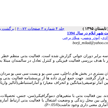
جلد ۴ شماره ۳ صفحات ۷۲-۶۰
|
برگشت به
هر ایلام در سال 1394
دی
،
ابوذر ویسی
،
میلاد برجی
borji_milad@yahoo.c
سه برابر دوران جوانی گزارش شده است. فعالیت بدنی منظم خطر 
ر با هدف بررسی فعالیت فیزیکی و کنترل تعادل در سالمندان مبتلا به
قطعی حاضر 180 نفر از سالمندان بستری در بخش های داخلی، سی سی یو و پست سی سی یو مردا
رار گرفتند. جهت جمع آوری داده ها از پرسشنامه فعالیت بدنی و 
 آمار توصیفی(میانگین و انحراف معیار) و آماراستنباطی(آنالیز واری
ب بودند. بین فعالیت بدنی با متغیرهای دموگرافیکی(سن، جنس، تحصیلات،
 ولی بین محل زندگی و وضعیت اشتغال با فعالیت بدنی ارتباط آمار
ماری معنی داری وجود نداشت(05/0.
P>
).