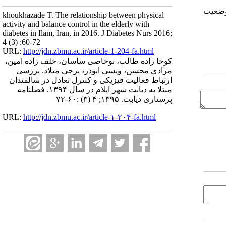
 وضعیت
khoukhazade T. The relationship between physical
activity and balance control in the elderly with
diabetes in Ilam, Iran, in 2016. J Diabetes Nurs 2016;
4 (3) :60-72
URL:
http://jdn.zbmu.ac.ir/article-1-204-fa.html
کوخا زاده طالب، نوخاصی ساسان، خلف زاده امین،
مرادی محسن، ویسی ابوذر، برجی میلاد. بررسی
ارتباط فعالیت فیزیکی و کنترل تعادل در سالمندان
مبتلا به دیابت شهر ایلام در سال ۱۳۹۴. فصلنامه
پرستاری دیابت. ۱۳۹۵; ۴ (۳) :۶۰-۷۲
URL:
http://jdn.zbmu.ac.ir/article-۱-۲۰۴-fa.html