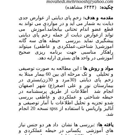
movahedi.mehrnoosh@yahoo.com
چکیده:
(۶۴۴۴ مشاهده)
مقدمه و هدف:
زخم پای دیابتی از عوارض جدی
دیابت به شمار می آید و در مواردی می تواند به
قطع عضو اندام تحتانی بیانجامد.آموزش می
تواند ازعوارض دیابت از جمله زخم پای دیابتی
پیشگیری نماید .بررسی حیطه های سه گانه
اموزشی( شناختی،عملکردی و عاطفی) میتواند
راهکار مناسبی جهت برنامه ریزی صحیح
آموزشی در واحد های بستری ارایه دهد.
مواد و روش ها :
این مطالعه به صورت توصیفی
و تحلیلی و تک مرحله ای بین 60 بیمار مبتلا به
زخم پای دیابتی (30مرد و 30زن)بستری در
بیمارستان نور و علی اصغر(ع) شهر اصفهان
انجام شد اطلاعات از طریق پرسشنامه در
حیطه شناختی و عملکردی و عاطفی بررسی
شدو تجزیه و تحلیل اطلاعات با آمار توصیفی و
آنالیز واریانس با استفاده از
spss
نسخه 20 انجام
شد.
یافته ها:
:بررسی ها نشان داد هر دو جنس نیاز
های آموزشی یکسانی در حیطه عملکردی و