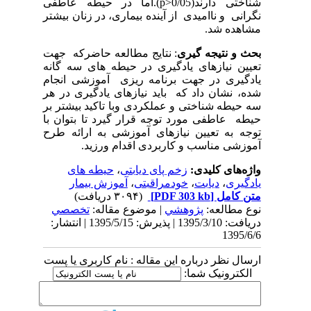
شناختی دارند(
p>0/05
).اما در حیطه عاطفی
نگرانی و ناامیدی از آینده بیماری، در زنان بیشتر
مشاهده شد.
بحث و نتیجه گیری
: نتایج مطالعه حاضرکه جهت
تعیین نیازهای یادگیری در حیطه های سه گانه
یادگیری در جهت برنامه ریزی آموزشی انجام
شده، نشان داد که باید نیازهای یادگیری در هر
سه حیطه شناختی و عملکردی وبا تاکید بیشتر بر
حیطه عاطفی مورد توجه قرار گیرد تا بتوان با
توجه به تعیین نیازهای آموزشی به ارائه طرح
آموزشی مناسب و کاربردی اقدام ورزید.
واژه‌های کلیدی:
زخم پای دیابتی
،
حیطه های
یادگیری
،
دیابت
،
خودمراقبتی
،
آموزش بیمار
متن کامل
[PDF 303 kb]
(۳۰۹۴ دریافت)
نوع مطالعه:
پژوهشي
| موضوع مقاله:
تخصصي
دریافت: 1395/3/10 | پذیرش: 1395/5/15 | انتشار:
1395/6/6
ارسال نظر درباره این مقاله : نام کاربری یا پست
الکترونیک شما: