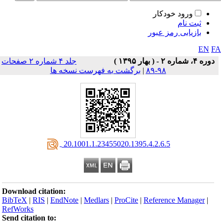
ورود خودکار
ثبت نام
بازیابی رمز عبور
EN
F
دوره ۴، شماره ۲ - ( بهار ۱۳۹۵ )
جلد ۴ شماره ۲ صفحات
۹۸-۸۹
|
برگشت به فهرست نسخه ها
‎ 20.1001.1.23455020.1395.4.2.6.5
Download citation:
BibTeX
|
RIS
|
EndNote
|
Medlars
|
ProCite
|
Reference Manager
|
RefWorks
Send citation to: