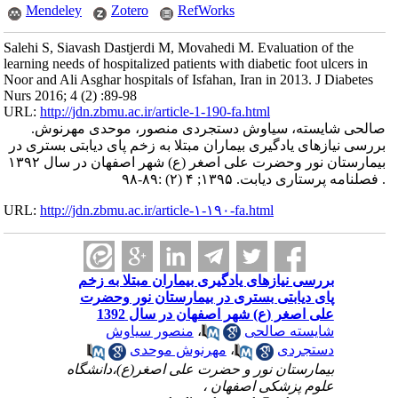
Mendeley
Zotero
RefWorks
Salehi S, Siavash Dastjerdi M, Movahedi M. Evaluation of the
learning needs of hospitalized patients with diabetic foot ulcers in
Noor and Ali Asghar hospitals of Isfahan, Iran in 2013. J Diabetes
Nurs 2016; 4 (2) :89-98
URL:
http://jdn.zbmu.ac.ir/article-1-190-fa.html
صالحی شایسته، سیاوش دستجردی منصور، موحدی مهرنوش.
بررسی نیازهای یادگیری بیماران مبتلا به زخم پای دیابتی بستری در
بیمارستان نور وحضرت علی اصغر (ع) شهر اصفهان در سال ۱۳۹۲
. فصلنامه پرستاری دیابت. ۱۳۹۵; ۴ (۲) :۸۹-۹۸
URL:
http://jdn.zbmu.ac.ir/article-۱-۱۹۰-fa.html
بررسی نیازهای یادگیری بیماران مبتلا به زخم
پای دیابتی بستری در بیمارستان نور وحضرت
علی اصغر (ع) شهر اصفهان در سال 1392
شایسته صالحی
،
منصور سیاوش
دستجردی
،
مهرنوش موحدی
بیمارستان نور و حضرت علی اصغر(ع)،دانشگاه
علوم پزشکی اصفهان ،