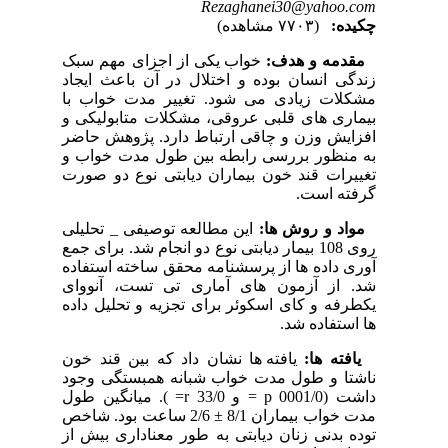
Rezaghanei30@yahoo.com
چکیده:
(۷۷۰۳ مشاهده)
مقدمه و هدف:
خواب یکی از اجزای مهم سبک
زندگی انسان بوده و اختلال در آن باعث ایجاد
مشکلات زیادی می شود. تغییر مدت خواب با
بیماری های قلبی عروقی، مشکلات متابولیکی و
افزایش وزن و چاقی ارتباط دارد. پژوهش حاضر
به منظور بررسی رابطه بین طول مدت خواب و
تغییرات قند خون بیماران دیابتی نوع دو صورت
گرفته است.
مواد و روش ها:
این مطالعه توصیفی _ تحلیلی
روی 108 بیمار دیابتی نوع دو انجام شد. برای جمع
آوری داده ها از پرسشنامه محقق ساخته استفاده
شد. از آزمون های آماری تی تست، آنووای
یکطرفه و کای اسکوئر برای تجزیه و تحلیل داده
ها استفاده شد.
یافته ها:
یافته ها نشان داد که بین قند خون
ناشتا و طول مدت خواب شبانه همبستگی وجود
داشت (0001/0 p = و 33/0 r= ). میانگین طول
مدت خواب بیماران 8/1 ± 2/6 ساعت بود.
شاخص
توده بدنی زنان دیابتی به طور معناداری بیش از