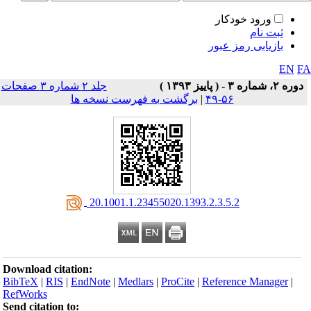
ورود خودکار
ثبت نام
بازیابی رمز عبور
EN
F
دوره ۲، شماره ۳ - ( پاييز ۱۳۹۳ )
جلد ۲ شماره ۳ صفحات
۵۶-۴۹
|
برگشت به فهرست نسخه ها
‎ 20.1001.1.23455020.1393.2.3.5.2
Download citation:
BibTeX
|
RIS
|
EndNote
|
Medlars
|
ProCite
|
Reference Manager
|
RefWorks
Send citation to: