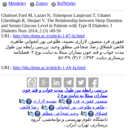
Mendeley
Zotero
RefWorks
Ghafoori Fard M, Lazari N, Toloeipoor Lanjavani T, Ghanei
Gheshlagh R, Shojaei V. The Relationship between Sleep Duration
and Serum Glucose Level in Patients with Type II Diabetes. J
Diabetes Nurs 2014; 2 (3) :49-56
URL:
http://jdn.zbmu.ac.ir/article-1-87-fa.html
غفوری فرد منصور، لازاری نصیبه، طلوعی پور لنجوانی طاهره،
قانعی قشلاق رضا، شجاعی مطلق وحید. بررسی رابطه بین طول
مدت خواب و قند خون بیماران مبتلا به دیابت نوع ۲. فصلنامه
پرستاری دیابت. ۱۳۹۳; ۲ (۳) :۴۹-۵۶
URL:
http://jdn.zbmu.ac.ir/article-۱-۸۷-fa.html
بررسی رابطه بین طول مدت خواب و قند خون
بیماران مبتلا به دیابت نوع 2
منصور غفوری فرد
،
نصیبه لازاری
،
طاهره طلوعی پور لنجوانی
،
رضا قانعی
قشلاق
،
وحید شجاعی مطلق
دانشگاه علوم بهزیستی و توانبخشی، گروه
پرستاری، تهران، ایران ،