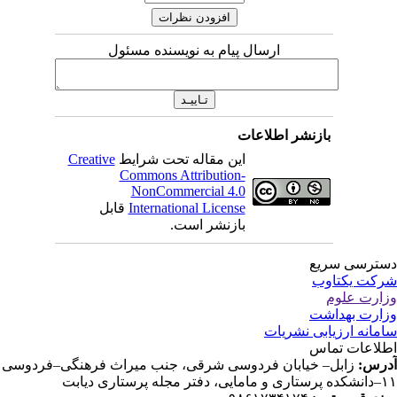
ارسال پیام به نویسنده مسئول
بازنشر اطلاعات
این مقاله تحت شرایط
Creative
Commons Attribution-
NonCommercial 4.0
International License
قابل
بازنشر است.
ترسی سریع
کت یکتاوب
ارت علوم
ارت بهداشت
مانه ارزیابی نشریات
لاعات تماس
رس:
زابل– خیابان فردوسی شرقی، جنب میراث فرهنگی–فردوسی
دفتر مجله پرستاری دیابت