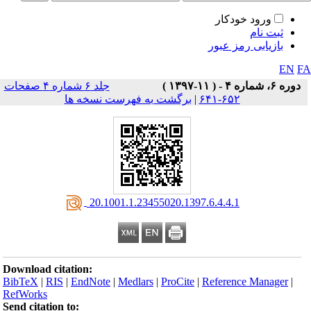
ورود خودکار
ثبت نام
بازیابی رمز عبور
EN
F
دوره ۶، شماره ۴ - ( ۱۱-۱۳۹۷ )
جلد ۶ شماره ۴ صفحات
۶۵۲-۶۴۱
|
برگشت به فهرست نسخه ها
‎ 20.1001.1.23455020.1397.6.4.4.1
Download citation:
BibTeX
|
RIS
|
EndNote
|
Medlars
|
ProCite
|
Reference Manager
|
RefWorks
Send citation to: