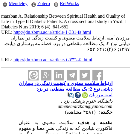
Mendeley
Zotero
RefWorks
marzban A. Relationship Between Spiritual Health and Quality of
Life in Type II Diabetic Patients: A cross-sectional study in Yazd. J
Diabetes Nurs 2019; 6 (4) :641-652
URL:
http://jdn.zbmu.ac.ir/article-1-331-fa.html
مرزبان آمنه. ارتباط سلامت معنوی و کیفیت زندگی در بیماران
دیابتی نوع ۲: یک مطالعه مقطعی در یزد. فصلنامه پرستاری دیابت.
۱۳۹۷; ۶ (۴) :۶۴۱-۶۵۲
URL:
http://jdn.zbmu.ac.ir/article-۱-۳۳۱-fa.html
ارتباط سلامت معنوی و کیفیت زندگی در بیماران
دیابتی نوع 2: یک مطالعه مقطعی در یزد
آمنه مرزبان
دانشگاه علوم پزشکی یزد ،
amenemarzban@yahoo.com
چکیده:
(۴۵۸۱ مشاهده)
مقدمه و هدف:
سلامت معنوی به ‌عنوان
فاکتوری بنیادین که به زندگی بشر معنا و مفهوم
می بخشد باعث ارتقاء کیفیت زندگی و پیشگیری