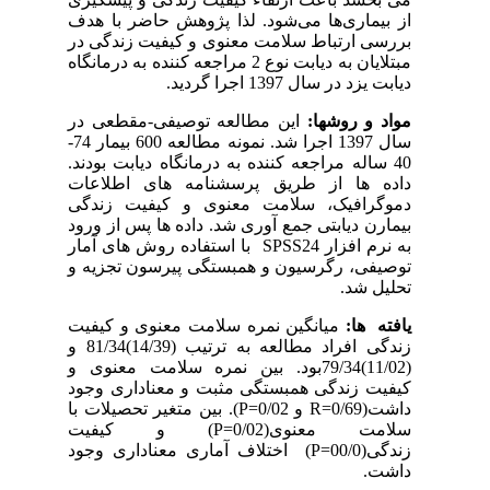
از بیماری‌ها می‌شود. لذا پژوهش حاضر با هدف
بررسی ارتباط سلامت معنوی و کیفیت زندگی در
مبتلایان به دیابت نوع 2 مراجعه کننده به درمانگاه
دیابت یزد در سال 1397 اجرا گردید.
مواد و روشها:
این مطالعه توصیفی-مقطعی در
سال 1397 اجرا شد. نمونه مطالعه 600 بیمار 74-
40 ساله مراجعه کننده به درمانگاه دیابت بودند.
داده ها از طریق پرسشنامه های اطلاعات
دموگرافیک، سلامت معنوی و کیفیت زندگی
بیمارن دیابتی جمع آوری شد. داده ها پس از ورود
به نرم افزار SPSS24
با استفاده روش های آمار
توصیفی، رگرسیون و همبستگی پیرسون تجزیه و
تحلیل شد.
یافته ها:
میانگین نمره سلامت معنوی و کیفیت
زندگی افراد مطالعه به ترتیب (14/39)81/34 و
(11/02)79/34بود. بین نمره سلامت معنوی و
کیفیت زندگی همبستگی مثبت و معناداری وجود
داشت(0/69=R
و 0/02=P
). بین متغیر تحصیلات با
سلامت معنوی(0/02=P
) و کیفیت
زندگی(00/0=P
) اختلاف آماری معناداری وجود
داشت.