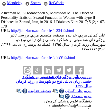
Mendeley
Zotero
RefWorks
Alikamali M, KHodabandeh S, Motesaddi M. The Effect of
Personality Traits on Sexual Function in Women with Type II
Diabetes in Zarand, Iran, in 2016. J Diabetes Nurs 2017; 5 (2) :167-
178
URL:
http://jdn.zbmu.ac.ir/article-1-234-fa.html
علی کمالی مریم، خدابنده صدیقه، متصدی مریم. بررسی تاثیر
ویژگی‌های شخصیتی بر عملکرد جنسی زنان دیابتی نوع دو
شهرستان زرند-کرمان سال ۱۳۹۵. فصلنامه پرستاری دیابت. ۱۳۹۶;
۵ (۲) :۱۶۷-۱۷۸
URL:
http://jdn.zbmu.ac.ir/article-۱-۲۳۴-fa.html
بررسی تاثیر ویژگی‌های شخصیتی بر عملکرد
جنسی زنان دیابتی نوع دو شهرستان زرند-کرمان
سال 1395
مریم علی کمالی
،
صدیقه خدابنده
،
مریم متصدی
دانشگاه علوم پزشکی کرمان ،
s_khodabandeh@kmu.ac.ir