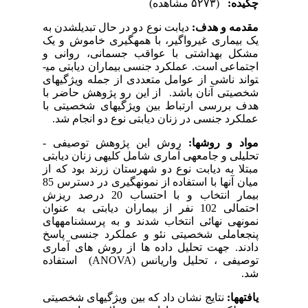
چکیده:
(۵۲۷۳ مشاهده)
مقدمه و هدف:
دیابت نوع دو در حال تبدیل­شدن به
یک بیماری غیرواگیر، با همه­گیری خاموش و یک
مشکل بهداشتی با عواقب جسمانی، روانی و
اجتماعی است. عملکرد جنسی بیماران دیابتی می­
تواند ناشی از عوامل متعددی از جمله ویژگی­های
شخصیتی آنان باشد. از این رو پژوهش حاضر با
هدف بررسی ارتباط بین ویژگی­های شخصیتی با
عملکرد جنسی در زنان دیابتی نوع دو انجام شد.
مواد و روش­ها:
روش این پژوهش توصیفی -
تحلیلی و جامعه­ی آماری شامل کلیه­ی زنان دیابتی
مبتلا به دیابت نوع دو شهرستان زرند بود که از
میان آن­ها با استفاده از نمونه­گیری در دسترس 85
بیمار انتخاب و با احتساب 20 درصد ریزش
احتمالی 102 نفر از بیماران دیابتی به عنوان
نمونه­ی نهائی انتخاب شدند و به پرسشنامه­های
پنج­عاملی شخصیتی نئو و عملکرد جنسی پاسخ
دادند. جهت تحلیل داده ها از روش های آماری
توصیفی ، تحلیل واریانس (
ANOVA
) استفاده
شد.
یافته­ها:
نتایج نشان داد که بین ویژگی­های شخصیتی