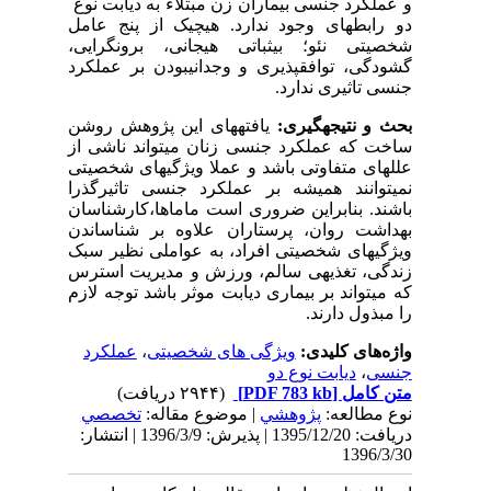
و عملکرد جنسی بیماران زن مبتلاء به دیابت نوع
دو رابطه­­ای وجود ندارد. هیچ­یک از پنج عامل
شخصیتی نئو؛ بی­ثباتی هیجانی، برون­گرایی،
گشودگی، توافق­پذیری و وجدانی­بودن بر عملکرد
جنسی تاثیری ندارد.
بحث و نتیجه­گیری:
یافته­های این پژوهش روشن
ساخت که عملکرد جنسی زنان می­تواند ناشی از
علل­های متفاوتی باشد و عملا ویژگی­های شخصیتی
نمی­توانند همیشه بر عملکرد جنسی تاثیرگذرا
باشند. بنابراین ضروری است ماماها،کارشناسان
بهداشت روان، پرستاران علاوه بر شناساندن
ویژگی­های شخصیتی افراد، به عواملی نظیر سبک
زندگی، تغذیه­ی سالم، ورزش و مدیریت استرس
که می­تواند بر بیماری دیابت موثر باشد توجه لازم
را مبذول دارند.
واژه‌های کلیدی:
ویژگی های شخصیتی
،
عملکرد
جنسی
،
دیابت نوع دو
متن کامل
[PDF 783 kb]
(۲۹۴۴ دریافت)
نوع مطالعه:
پژوهشي
| موضوع مقاله:
تخصصي
دریافت: 1395/12/20 | پذیرش: 1396/3/9 | انتشار:
1396/3/30