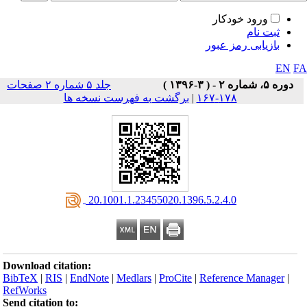
ورود خودکار
ثبت نام
بازیابی رمز عبور
EN
F
دوره ۵، شماره ۲ - ( ۳-۱۳۹۶ )
جلد ۵ شماره ۲ صفحات
۱۷۸-۱۶۷
|
برگشت به فهرست نسخه ها
‎ 20.1001.1.23455020.1396.5.2.4.0
Download citation:
BibTeX
|
RIS
|
EndNote
|
Medlars
|
ProCite
|
Reference Manager
|
RefWorks
Send citation to: