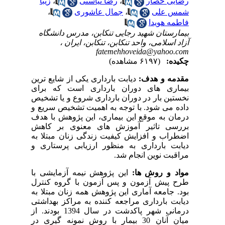
رضایی حصار
،
رضا نیاستی
،
زیبا
شمس علی
،
جمال عاشوری
،
فاطمه هویدا
بیمارستان شهید رجایی تنکابن، مدرس دانشگاه
آزاد اسلامی، واحد تنکابن، تنکابن، ایران ،
fatemehhoveida@yahoo.com
چکیده:
(۶۱۹۷ مشاهده)
مقدمه و هدف:
دیابت بارداری یکی از شایع ترین
بیماری های دوران بارداری است که برای
نخستین بار در دوران بارداری شروع و یا تشخیص
داده می شود. با توجه به اهمیت تشخیص سریع و
درمان به موقع این بیماری، این پژوهش با هدف
بررسی تاثیر آموزش های معنوی بر کاهش
اضطراب و افزایش کیفیت زندگی زنان مبتلا به
دیابت بارداری به منظور ارزیابی پرستاری و
مراقبت نوین انجام شد.
مواد و روش ها:
این پژوهش نیمه آزمایشی با
طرح پیش آزمون و پس آزمون با گروه کنترل
بود. جامعه آماری این پژوهش همه زنان مبتلا به
دیابت بارداری مراجعه کننده به مراکز بهداشتی
درمانی شهر پاکدشت در سال 1394 بودند. از
میان آنان 30 بیمار با روش نمونه گیری در