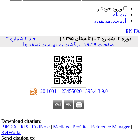
ورود خودکار
ثبت نام
بازیابی رمز عبور
EN
F
دوره ۴، شماره ۳ - ( تابستان ۱۳۹۵ )
جلد ۴ شماره ۳
صفحات ۲۹-۱۹
|
برگشت به فهرست نسخه ها
‎ 20.1001.1.23455020.1395.4.3.9.0
Download citation:
BibTeX
|
RIS
|
EndNote
|
Medlars
|
ProCite
|
Reference Manager
|
RefWorks
Send citation to: