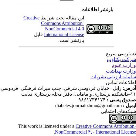
بازنشر اطلاعات
این مقاله تحت شرایط
Creative
Commons Attribution-
NonCommercial 4.0
International License
قابل
بازنشر است.
ترسی سریع
کت یکتاوب
ارت علوم
ارت بهداشت
مانه ارزیابی نشریات
لاعات تماس
رس:
زابل– خیابان فردوسی شرقی، جنب میراث فرهنگی–فردوسی
دفتر مجله پرستاری دیابت
دوق پستی :
۹۸۶۱۷۳۴۱۷۴
میل :
diabetes.journal.zbmu@gmail.com
که‌های اجتمایی
This work is licensed under a
Creative Commons Attributio
.
NonCommercial ۴,۰ International Licen