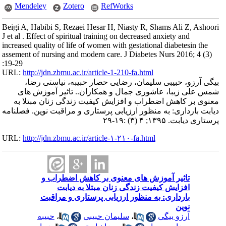
Mendeley
Zotero
RefWorks
Beigi A, Habibi S, Rezaei Hesar H, Niasty R, Shams Ali Z, Ashoori
J et al . Effect of spiritual training on decreased anxiety and
increased quality of life of women with gestational diabetesin the
assement of nursing and modern care. J Diabetes Nurs 2016; 4 (3)
:19-29
URL:
http://jdn.zbmu.ac.ir/article-1-210-fa.html
بیگی آرزو، حبیبی سلیمان، رضایی حصار حبیبه، نیاستی رضا،
شمس علی زیبا، عاشوری جمال و همکاران.. تاثیر آموزش های
معنوی بر کاهش اضطراب و افزایش کیفیت زندگی زنان مبتلا به
دیابت بارداری: به منظور ارزیابی پرستاری و مراقبت نوین. فصلنامه
پرستاری دیابت. ۱۳۹۵; ۴ (۳) :۱۹-۲۹
URL:
http://jdn.zbmu.ac.ir/article-۱-۲۱۰-fa.html
تاثیر آموزش های معنوی بر کاهش اضطراب و
افزایش کیفیت زندگی زنان مبتلا به دیابت
بارداری: به منظور ارزیابی پرستاری و مراقبت
نوین
آرزو بیگی
،
سلیمان حبیبی
،
حبیبه