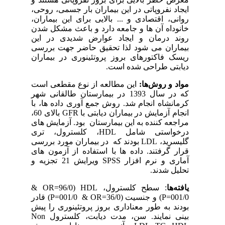
ایجاد نفروپاتی در این بیماران بار جسمی، روحی،
روانی، اقتصادی و ... بالایی برای این بیماران،
خانوداه آن ها و جامعه دارد و باعث مشکل شدن
روند درمان و ایجاد عوارض شدیدی در این
بیماران می شود لذا تحقیق حاضر جهت بررسی
ریسک فاکتورهای بروز پروتئینوری در بیماران
دیابتی طراحی شده است.
مواد و روش‌ها:
این مطالعه از نوع مقطعی است
که در سال 1393 در بیمارستان طالقانی شهر
کرمانشاه انجام شد. روش جمع آوری داده ها، با
انجام آزمایش در بیماران دیابتی با
GFR
بالای 60،
مراجعه کننده به این بیمارستان بود. آزمایش های
درخواستی شامل
HDL
، کلسترول، تری
گلیسرید،
LDL
بودند که در بیماران مورد بررسی
قرار گرفتند. داده ها با استفاده از آزمون های
آماری و نرم افزار
SPSS
ویرایش 21 تجزیه و
تحلیل شدند.
یافته‌ها
: سطح کلسترول،
HDL
(96/0
OR=
&
001/0=
P
) و جنسیت (36/0
OR=
& 001/0=
P
) قادر
بودند به طور معناداری بروز پروتئینوری را پیش
بینی نمایند. سن، مدت دیابت، کلسترول
Non