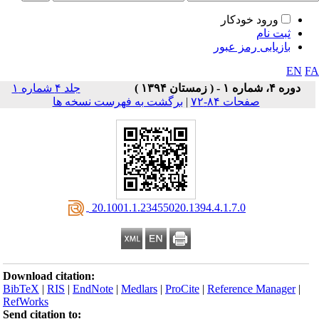
ورود خودکار
ثبت نام
بازیابی رمز عبور
EN
F
دوره ۴، شماره ۱ - ( زمستان ۱۳۹۴ )
جلد ۴ شماره ۱
صفحات ۸۴-۷۲
|
برگشت به فهرست نسخه ها
‎ 20.1001.1.23455020.1394.4.1.7.0
Download citation:
BibTeX
|
RIS
|
EndNote
|
Medlars
|
ProCite
|
Reference Manager
|
RefWorks
Send citation to: