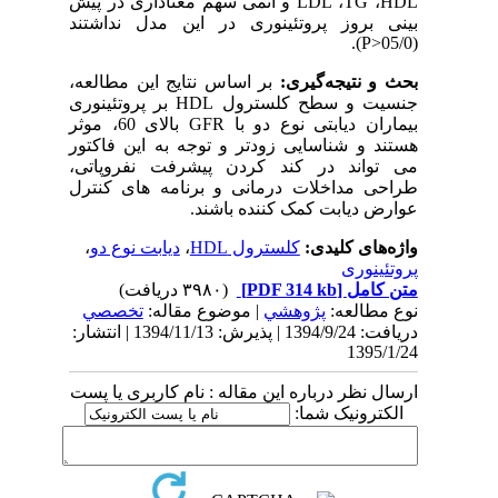
HDL
،
TG
،
LDL
و آنمی سهم معناداری در پیش
بینی بروز پروتئینوری در این مدل نداشتند
).
P
(05/0<
بحث و نتیجه‌گیری:
بر اساس نتایج این مطالعه،
جنسیت و سطح کلسترول
HDL
بر پروتئینوری
بیماران دیابتی نوع دو با
GFR
بالای 60، موثر
هستند و شناسایی زودتر و توجه به این فاکتور
می تواند در کند کردن پیشرفت نفروپاتی،
طراحی مداخلات درمانی و برنامه های کنترل
عوارض دیابت کمک کننده باشند.
واژه‌های کلیدی:
کلسترول HDL
،
دیابت نوع دو
،
پروتئینوری
متن کامل
[PDF 314 kb]
(۳۹۸۰ دریافت)
نوع مطالعه:
پژوهشي
| موضوع مقاله:
تخصصي
دریافت: 1394/9/24 | پذیرش: 1394/11/13 | انتشار:
1395/1/24
ارسال نظر درباره این مقاله : نام کاربری یا پست
الکترونیک شما: