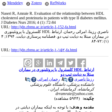
Mendeley
Zotero
RefWorks
Naseri R, Amraie R. Evaluation of the relationship between HDL
cholesterol and proteinuria in patients with type II diabetes mellitus.
J Diabetes Nurs 2016; 4 (1) :72-84
URL:
http://jdn.zbmu.ac.ir/article-1-152-fa.html
ناصری رزیتا، امرائی رحمان. ارتباط HDL کلسترول با پروتئینوری
در بیماران مبتلا به دیابت تیپ دو. فصلنامه پرستاری دیابت. ۱۳۹۴; ۴
(۱) :۷۲-۸۴
URL:
http://jdn.zbmu.ac.ir/article-۱-۱۵۲-fa.html
ارتباط HDL کلسترول با پروتئینوری در بیماران
مبتلا به دیابت تیپ دو
رزیتا ناصری
،
رحمان امرائی
دانشکده پزشکی، دانشگاه علوم پزشکی
کرمانشاه، کرمانشاه، ایران ،
drramraie@yahoo.com.
چکیده:
(۵۹۴۴ مشاهده)
مقدمه و هدف:
با توجه به اینکه بیماران دیابتی در
معرض خطر بالایی برای بروز نفروپاتی هستند و