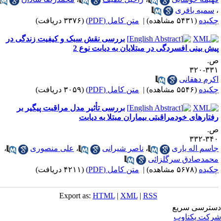
سمیه باقری
کیده
(۵۴۳۱ مشاهده)
|
متن کامل (PDF)
(۳۳۷۶ دریافت)
بررسی نقش سبک و کیفیت زندگی در
یش بینی افسردگی در مبتلایان به دیابت نوع 2
.
۳۳۱-۳
کرم دهقانی
کیده
(۵۵۴۶ مشاهده)
|
متن کامل (PDF)
(۳۰۵۹ دریافت)
بررسی تأثیر مدل مراقبت پیگیر بر
فتارهای خودمراقبتی بیماران مبتلا به دیابت
.
۳۴۰-۳
اسم اله یاری
،
ناصر شیرانی
،
علی منصوری
،
حمدصادق سرگلزائی
کیده
(۵۶۷۸ مشاهده)
|
متن کامل (PDF)
(۴۲۱۱ دریافت)
Export as:
HTML
|
XML
|
RSS
ترسی سریع
کت یکتاوب