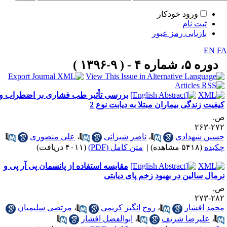
ورود خودکار
ثبت نام
بازیابی رمز عبور
EN
F
دوره ۵، شماره ۴ - ( ۹-۱۳۹۶ )
بررسی تأثیر طب فشاری بر اضطراب و
یفیت زندگی بیماران مبتلا به دیابت نوع 2
.
۲۷۲-۲
سین شهدادی
،
ناصر شیرانی
،
علی منصوری
کیده
(۵۴۱۸ مشاهده)
|
متن کامل (PDF)
(۴۰۱۱ دریافت)
مقایسه استفاده از پانسمان پی آر پی و
رمال سالین در بهبود زخم پای دیابتی
.
۲۸۲-۲
حمد افشار
،
روح انگیز کریمی
،
مرتضی سلیمیان
،
علیرضا شریف
،
ابوالفضل افشار