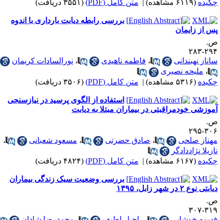
کیده
(۶۱۱۹ مشاهده)
|
متن کامل (PDF)
(۳۵۵۱ دریافت)
بررسی رابطه دیابت بارداری با اندوه
س از زایمان
.
۲۹۴-۲
اناز نهبندانی
،
فاطمه ناهیدی
،
نورالسادات کریمان
،
ملیحه نصیری
کیده
(۵۳۱۶ مشاهده)
|
متن کامل (PDF)
(۳۵۰۶ دریافت)
استفاده از الگوی پرسید در نیازسنجی
موزشی خودمراقبتی در بیماران مبتلا به دیابت
.
۳۰۶-۲
هناز صلحی
،
صادق حضرتی
،
مسعود شعبانی
،
ازیلا نژاددادگر
کیده
(۶۱۶۷ مشاهده)
|
متن کامل (PDF)
(۴۸۲۴ دریافت)
بررسی وضعیت سبک زندگی بیماران
بتی نوع ۲ در شهر زابل، ۱۳۹۵
.
۳۱۹-۳
هیمه خوشابی
،
راحیل لطیف
،
محمدرضا شادان