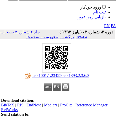
ورود خودکار
ثبت نام
بازیابی رمز عبور
EN
F
دوره ۲، شماره ۳ - ( پاييز ۱۳۹۳ )
جلد ۲ شماره ۳ صفحات
۶۸-۵۷
|
برگشت به فهرست نسخه ها
‎ 20.1001.1.23455020.1393.2.3.6.3
Download citation:
BibTeX
|
RIS
|
EndNote
|
Medlars
|
ProCite
|
Reference Manager
|
RefWorks
Send citation to: