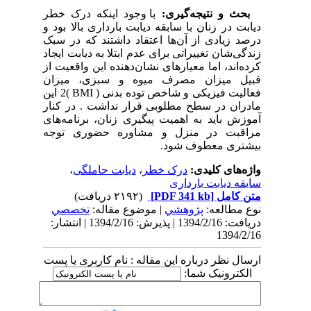
بحث و نتیجه‌گیری:
با وجود اینکه درک خطر
دیابت در زنان با سابقه دیابت بارداری بالا بود و
درصد زیادی از آن‌ها اعتقاد داشتند که در سبک
زندگی‌شان تغییراتی برای عدم ابتلا به دیابت ایجاد
کرده‌اند، اما معیارهای نشان‌دهنده این واقعیت از
قبیل میزان مصرف میوه و سبزی، میزان
فعالیت فیزیکی و شاخص توده بدنی ( BMI )2 این
مادران در سطح مطلوبی قرار نداشت . در کنار
آموزش باید به اهمیت پیگیری زنان، برنامه‌های
مراقبت در منزل و مشاوره حضوری توجه
بیشتری معطوف شود.
واژه‌های کلیدی:
درک خطر
،
دیابت حاملگی
،
سابقه دیابت بارداری
متن کامل
[PDF 341 kb]
(۲۱۹۲ دریافت)
نوع مطالعه:
پژوهشي
| موضوع مقاله:
تخصصي
دریافت: 1394/2/16 | پذیرش: 1394/2/16 | انتشار:
1394/2/16
ارسال نظر درباره این مقاله : نام کاربری یا پست
الکترونیک شما: