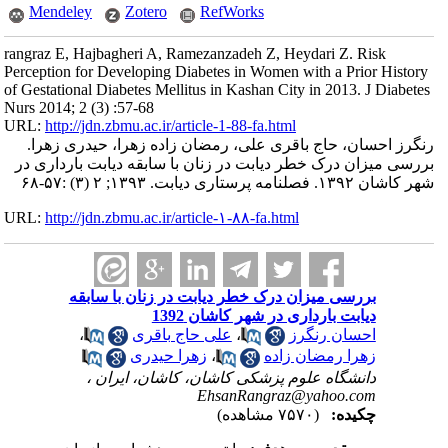
Mendeley
Zotero
RefWorks
rangraz E, Hajbagheri A, Ramezanzadeh Z, Heydari Z. Risk
Perception for Developing Diabetes in Women with a Prior History
of Gestational Diabetes Mellitus in Kashan City in 2013. J Diabetes
Nurs 2014; 2 (3) :57-68
URL:
http://jdn.zbmu.ac.ir/article-1-88-fa.html
رنگرز احسان، حاج باقری علی، رمضان زاده زهرا، حیدری زهرا.
بررسی میزان درک خطر دیابت در زنان با سابقه دیابت بارداری در
شهر کاشان ۱۳۹۲. فصلنامه پرستاری دیابت. ۱۳۹۳; ۲ (۳) :۵۷-۶۸
URL:
http://jdn.zbmu.ac.ir/article-۱-۸۸-fa.html
بررسی میزان درک خطر دیابت در زنان با سابقه
دیابت بارداری در شهر کاشان 1392
احسان رنگرز
،
علی حاج باقری
،
زهرا رمضان زاده
،
زهرا حیدری
دانشگاه علوم پزشکی کاشان، کاشان، ایران ،
EhsanRangraz@yahoo.com
چکیده:
(۷۵۷۰ مشاهده)