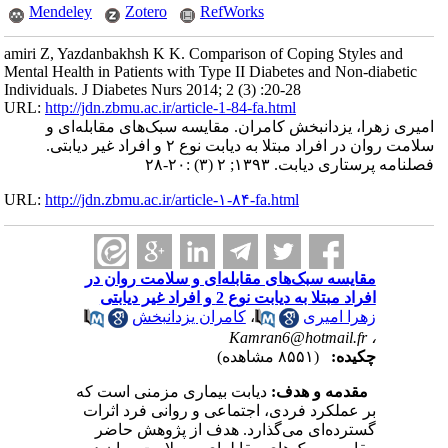
Mendeley
Zotero
RefWorks
amiri Z, Yazdanbakhsh K K. Comparison of Coping Styles and
Mental Health in Patients with Type II Diabetes and Non-diabetic
Individuals. J Diabetes Nurs 2014; 2 (3) :20-28
URL:
http://jdn.zbmu.ac.ir/article-1-84-fa.html
امیری زهرا، یزدانبخش کامران. مقایسه سبک‌های مقابله‌ای و
سلامت روان در افراد مبتلا به دیابت نوع ۲ و افراد غیر دیابتی.
فصلنامه پرستاری دیابت. ۱۳۹۳; ۲ (۳) :۲۰-۲۸
URL:
http://jdn.zbmu.ac.ir/article-۱-۸۴-fa.html
مقایسه سبک‌های مقابله‌ای و سلامت روان در
افراد مبتلا به دیابت نوع 2 و افراد غیر دیابتی
زهرا امیری
،
کامران یزدانبخش
Kamran6@hotmail.fr
،
چکیده:
(۸۵۵۱ مشاهده)
مقدمه و هدف:
دیابت بیماری مزمنی است که
بر عملکرد فردی، اجتماعی و روانی فرد اثرات
گسترده‌ای‌ می‌گذارد. هدف از پژوهش حاضر