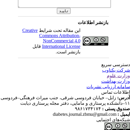
بازنشر اطلاعات
این مقاله تحت شرایط
Creative
Commons Attribution-
NonCommercial 4.0
International License
قابل
بازنشر است.
ترسی سریع
کت یکتاوب
ارت علوم
ارت بهداشت
مانه ارزیابی نشریات
لاعات تماس
رس:
زابل– خیابان فردوسی شرقی، جنب میراث فرهنگی–فردوسی
دفتر مجله پرستاری دیابت
دوق پستی :
۹۸۶۱۷۳۴۱۷۴
میل :
diabetes.journal.zbmu@gmail.com
که‌های اجتمایی