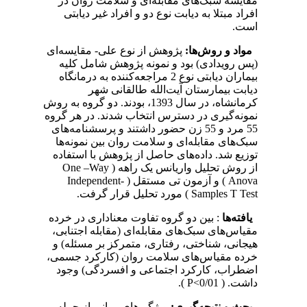
مقایسه سبک‌های مقابله‌ای و سلامت روان در
افراد مبتلا به دیابت نوع دو و افراد غیر دیابتی
است.
مواد و روش‌ها:
پژوهش از نوع علی- ‌مقایسه‌ای
(پس رویدادی) بود و نمونه پژوهش شامل کلیه
بیماران دیابتی نوع 2 مراجعه‌کننده به درمانگاه
دیابت بیمارستان آیت‌الله طالقانی شهر
کرمانشاه، در سال 1393، بودند. دو گروه به روش
نمونه‌گیری در دسترس انتخاب شدند. در هر گروه
55 مرد و 55 زن حضور داشتند و پرسشنامه‌های
سبک‌های مقابله‌ای و سلامت روان بین نمونه‌ها
توزیع شد. داده‌های حاصل از پژوهش با استفاده
از روش تحلیل واریانس یک راهه ( One –Way
Anova ) و آزمون تی مستقل ( Independent-
Samples T Test ) مورد تحلیل قرار گرفت.
یافته‌ها
: بین دو گروه تفاوت معنا‌داری در خرده
مقیاس‌های سبک‌های مقابله‌ای (مقابله اجتنابی،
هیجانی، شناختی، رفتاری، متمرکز بر مسئله) و
خرده مقیاس‌های سلامت روان (کارکرد جسمی،
اضطراب، کارکرد اجتماعی و افسردگی) وجود
داشت. ( P<0/01 ).
بحث و نتیجه‌گیری:
ویژگی‌های روانی از جمله