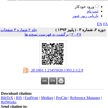
ورود خودکار
ثبت نام
بازیابی رمز عبور
EN
F
دوره ۲، شماره ۳ - ( پاييز ۱۳۹۳ )
جلد ۲ شماره ۳ صفحات
۲۸-۲۰
|
برگشت به فهرست نسخه ها
‎ 20.1001.1.23455020.1393.2.3.2.9
Download citation:
BibTeX
|
RIS
|
EndNote
|
Medlars
|
ProCite
|
Reference Manager
|
RefWorks
Send citation to: